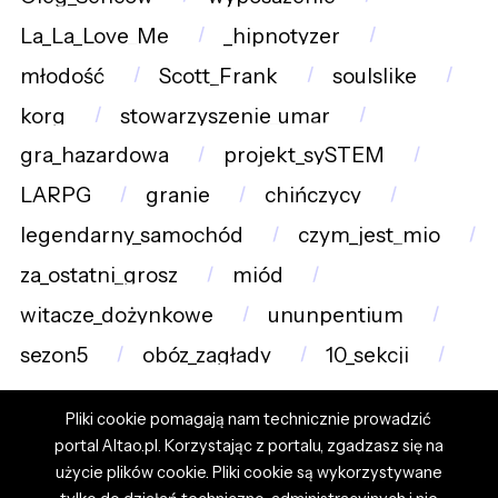
La_La_Love_Me
_hipnotyzer
młodość
Scott_Frank
soulslike
korg
stowarzyszenie_umar
gra_hazardowa
projekt_sySTEM
LARPG
granie
chińczycy
legendarny_samochód
czym_jest_mio
za_ostatni_grosz
miód
witacze_dożynkowe
ununpentium
sezon5
obóz_zagłady
10_sekcji
Pliki cookie pomagają nam technicznie prowadzić
portal Altao.pl. Korzystając z portalu, zgadzasz się na
użycie plików cookie. Pliki cookie są wykorzystywane