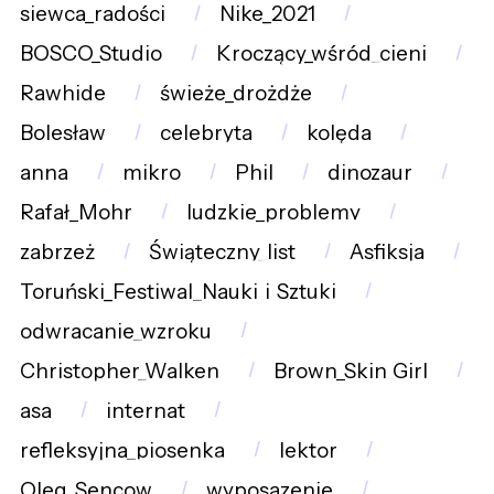
siewca_radości
Nike_2021
BOSCO_Studio
Kroczący_wśród_cieni
Rawhide
świeże_drożdże
Bolesław
celebryta
kolęda
anna
mikro
Phil
dinozaur
Rafał_Mohr
ludzkie_problemy
zabrzeż
Świąteczny_list
Asfiksja
Toruński_Festiwal_Nauki_i_Sztuki
odwracanie_wzroku
Christopher_Walken
Brown_Skin_Girl
asa
internat
refleksyjna_piosenka
lektor
Oleg_Sencow
wyposazenie