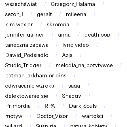
wszechświat
Grzegorz_Halama
sezon_1
geralt
mileena
kim_wexler
skromna
jennifer_garner
anna
deathloop
taneczna_zabawa
lyric_video
Dawid_Podsiadło
Azja
Studio_Trigger
melodia_na_pozytywce
batman:_arkham_origins
odwracanie_wzroku
saga
delektowanie_się
Shaggy
Primordia
RPA
Dark_Souls
motyw
Doctor_Visor
wartości
willard
Suspiria
natura_kobiety