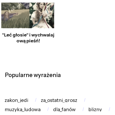
"Leć głosie" i wychwalaj
ową pieśń!
Popularne wyrażenia
zakon_jedi
za_ostatni_grosz
muzyka_ludowa
dla_fanów
blizny