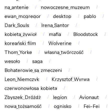
na_antenie
nowoczesne_muzeum
ewan_mcgregor
desktop
pablo
Dark_Souls
Irena_Santor
kobieta_żywioł
mafia
Bloodstock
koreański_film
Wolverine
Thom_Yorke
własna_twórczość
wesoło
saga
Bohaterowie_są_zmęczeni
Leon_Niemczyk
Krzysztof_Wyrwa
czerwonowłosa_kobieta
Zbyszek_Dróżdż
legion
Avionaut
nowa_tożsamość
ognisko
Fei-Fei