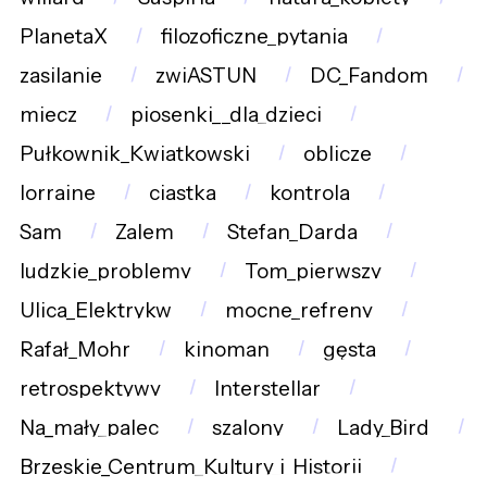
PlanetaX
filozoficzne_pytania
zasilanie
zwiASTUN
DC_Fandom
miecz
piosenki__dla_dzieci
Pułkownik_Kwiatkowski
oblicze
lorraine
ciastka
kontrola
Sam
Zalem
Stefan_Darda
ludzkie_problemy
Tom_pierwszy
Ulica_Elektrykw
mocne_refreny
Rafał_Mohr
kinoman
gęsta
retrospektywy
Interstellar
Na_mały_palec
szalony
Lady_Bird
Brzeskie_Centrum_Kultury_i_Historii