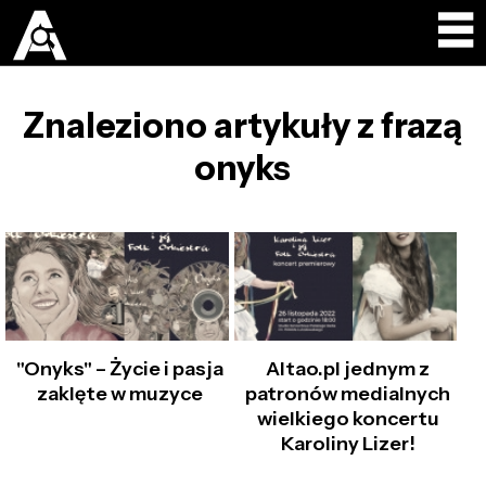
Znaleziono artykuły z frazą
onyks
"Onyks" – Życie i pasja
Altao.pl jednym z
zaklęte w muzyce
patronów medialnych
wielkiego koncertu
Karoliny Lizer!