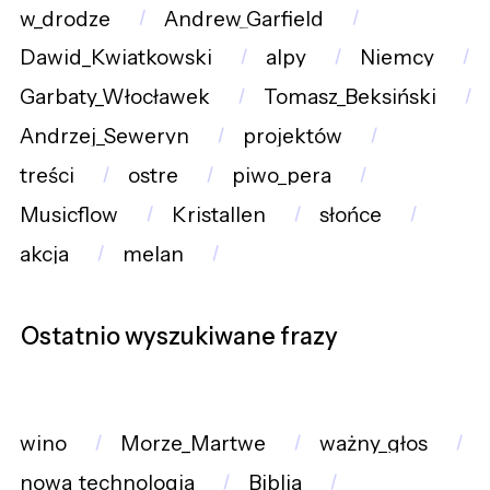
w_drodze
Andrew_Garfield
Dawid_Kwiatkowski
alpy
Niemcy
Garbaty_Włocławek
Tomasz_Beksiński
Andrzej_Seweryn
projektów
treści
ostre
piwo_pera
Musicflow
Kristallen
słońce
akcja
melan
Ostatnio wyszukiwane frazy
wino
Morze_Martwe
ważny_głos
nowa_technologia
Biblia