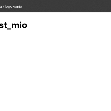
ga / logowanie
est_mio