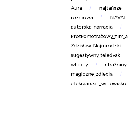
Aura
najtańsze
rozmowa
NAVAL
autorska_narracja
krótkometrażowy_film_
Zdzisław_Najmrodzki
sugestywny_teledysk
włochy
strażnicy
magiczne_zdjęcia
efekciarskie_widowisko