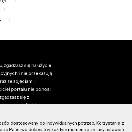
zęt
o
, zgadzasz się na użycie
cyjnych i nie przekazują
az ze zdjęciami i
iciel portalu nie ponosi
zgadzasz się z
zone przez Ciebie na
osób dostosowany do indywidualnych potrzeb. Korzystanie z
ożecie Państwo dokonać w każdym momencie zmiany ustawień