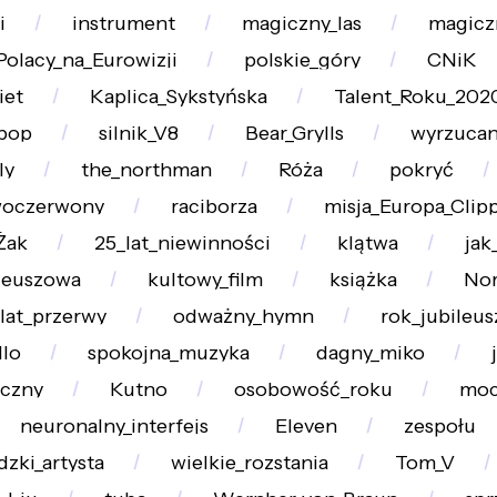
i
instrument
magiczny_las
magicz
Polacy_na_Eurowizji
polskie_góry
CNiK
iet
Kaplica_Sykstyńska
Talent_Roku_202
_pop
silnik_V8
Bear_Grylls
wyrzucan
ly
the_northman
Róża
pokryć
oczerwony
raciborza
misja_Europa_Clip
Żak
25_lat_niewinności
klątwa
jak
leuszowa
kultowy_film
książka
Nor
lat_przerwy
odważny_hymn
rok_jubileu
llo
spokojna_muzyka
dagny_miko
czny
Kutno
osobowość_roku
moc
neuronalny_interfejs
Eleven
zespołu
dzki_artysta
wielkie_rozstania
Tom_V