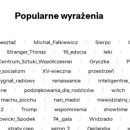
Popularne wyrażenia
besztać
Michał_Fałkiewicz
Sierpc
Stranger_Things
16_edycja
leki
Centrum_Sztuki_Współczesnej
Gryczka
P
_socjalizm
XV-wieczna
przestrzeń
sygnał_radiowy
renaissance
inteligentne_
lne
podziękowania_dla_rodziców
witch
machu_picchu
nan_madol
niewidzialny_
_2
Trump
wspomnienia
showtime
owicki_Spodek
74._gala
Widziado
straty_ciep
sezon_2
Gejlandia
w