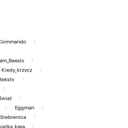
Commando
am_Beesly
Kiedy_krzycz
teksty
świat
Eggman
Srebrenica
ielka_kasa