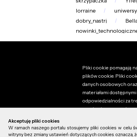
skrzypaczka
Yife
lorraine
uniwersy
dobry_nastrj
Bell
nowinki_technologiczn
Pliki cookie pomagają na
plików cookie. Pliki coo
danych osobowych oraz i
materiałami dostępnymi 
odpowiedzialności za tr
regulaminem portalu ora
stronie altao.pl. Szczeg
Akceptuję pliki cookies
W ramach naszego portalu stosujemy pliki cookies w celu 
© 2026 altao.pl. Wszyst
witryny bez zmiany ustawień dotyczących cookies oznacza