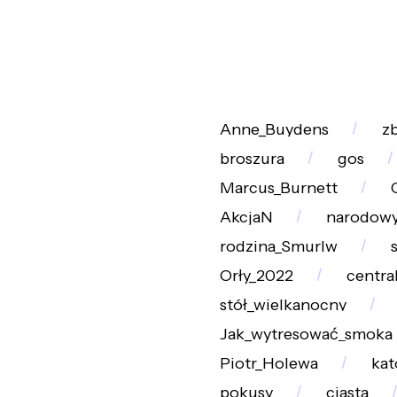
Anne_Buydens
z
broszura
gos
Marcus_Burnett
AkcjaN
narodowy
rodzina_Smurlw
Orły_2022
centra
stół_wielkanocny
Jak_wytresować_smoka
Piotr_Holewa
kat
pokusy
ciasta