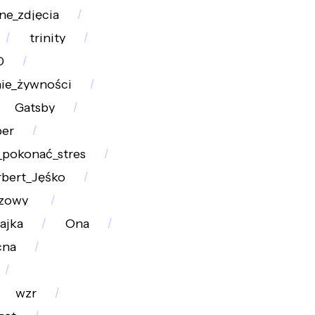
ne_zdjęcia
trinity
0
ie_żywności
Gatsby
per
_pokonać_stres
bert_Jęśko
szowy_
jajka
Ona
na
wzr