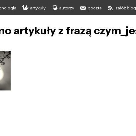
onologia
artykuły
autorzy
poczta
załóż blo
no artykuły z frazą czym_j