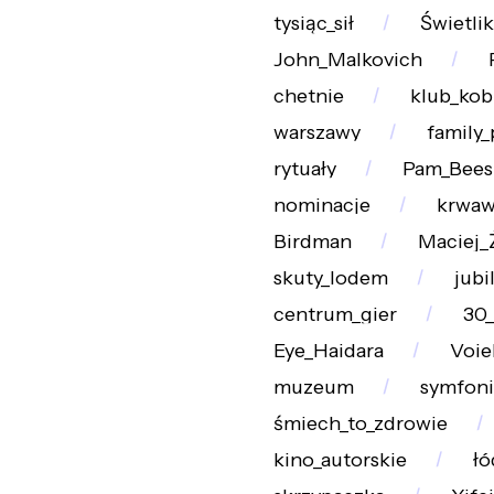
tysiąc_sił
Świetlik
John_Malkovich
chetnie
klub_kob
warszawy
family
rytuały
Pam_Bees
nominacje
krwaw
Birdman
Maciej_
skuty_lodem
jubi
centrum_gier
30_
Eye_Haidara
Voie
muzeum
symfoni
śmiech_to_zdrowie
kino_autorskie
łó