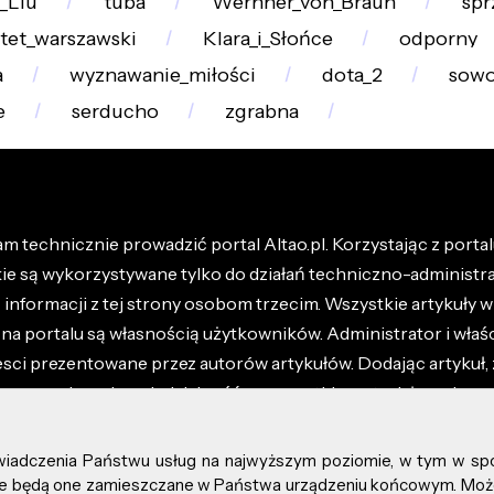
i_Liu
tuba
Wernher_von_Braun
spr
tet_warszawski
Klara_i_Słońce
odporny
a
wyznawanie_miłości
dota_2
sow
e
serducho
zgrabna
m technicznie prowadzić portal Altao.pl. Korzystając z portalu
kie są wykorzystywane tylko do działań techniczno-administra
nformacji z tej strony osobom trzecim. Wszystkie artykuły wr
na portalu są własnością użytkowników. Administrator i właśc
esci prezentowane przez autorów artykułów. Dodając artykuł, 
z ponosisz odpowiedzialność za wszystkie materiały umieszc
óły dostępne w regulaminie portalu.
świadczenia Państwu usług na najwyższym poziomie, w tym w sp
kie prawa zastrzeżone.
, że będą one zamieszczane w Państwa urządzeniu końcowym. M