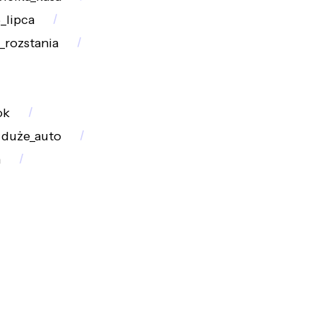
_lipca
_rozstania
ok
duże_auto
h