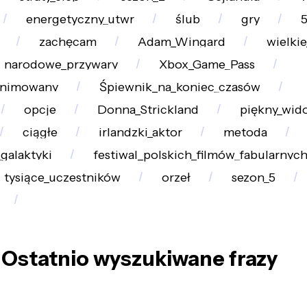
energetyczny_utwr
ślub
gry
5
zachęcam
Adam_Wingard
wielkie
narodowe_przywary
Xbox_Game_Pass
animowany
Śpiewnik_na_koniec_czasów
opcje
Donna_Strickland
piękny_wid
ciągłe
irlandzki_aktor
metoda
_galaktyki
festiwal_polskich_filmów_fabularnyc
tysiące_uczestników
orzeł
sezon_5
Ostatnio wyszukiwane frazy