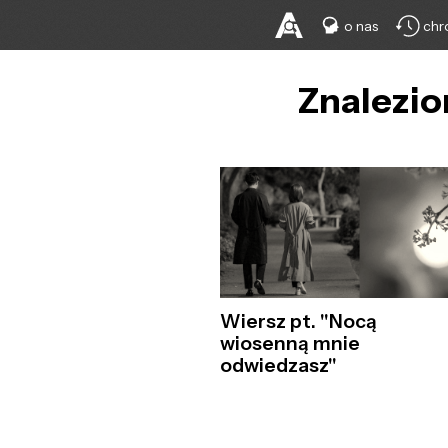
o nas
chr
Znalezio
Wiersz pt. "Nocą
wiosenną mnie
odwiedzasz"