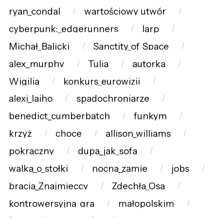
ryan_condal
wartościowy_utwór
cyberpunk:_edgerunners
larp
Michał_Balicki
Sanctity_of_Space
alex_murphy
Tulia
autorka
Wigilia
konkurs_eurowizji
alexi_laiho
spadochroniarze
benedict_cumberbatch
funkym
krzyż
choce
allison_williams
pokraczny
dupa_jak_sofa
walka_o_stołki
nocna_zamie
jobs
bracia_Znajmieccy
Zdechła_Osa
kontrowersyjna_gra
małopolskim