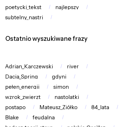
poetycki_tekst
najlepszy
subtelny_nastrj
Ostatnio wyszukiwane frazy
Adrian_Karczewski
river
Dacia_Spring
gdyni
pełen_energii
simon
wzrok_zwierzt
nastolatki
postapo
Mateusz_Ziółko
84_lata
Blake
feudalna