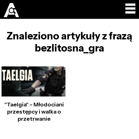
Znaleziono artykuły z frazą
bezlitosna_gra
"Taelgia" – Młodociani
przestępcy i walka o
przetrwanie