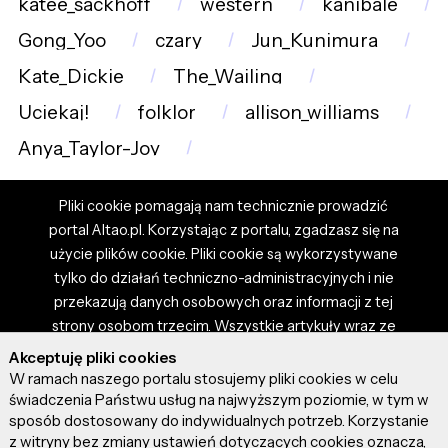
katee_sackhoff
western
kanibale
Gong_Yoo
czary
Jun_Kunimura
Kate_Dickie
The_Wailing
Uciekaj!
folklor
allison_williams
Anya_Taylor-Joy
Pliki cookie pomagają nam technicznie prowadzić
portal Altao.pl. Korzystając z portalu, zgadzasz się na
użycie plików cookie. Pliki cookie są wykorzystywane
tylko do działań techniczno-administracyjnych i nie
przekazują danych osobowych oraz informacji z tej
strony osobom trzecim. Wszystkie artykuły wraz ze
zdjęciami i materiałami dostępnymi na portalu są
Akceptuję pliki cookies
własnością użytkowników. Administrator i właściciel
W ramach naszego portalu stosujemy pliki cookies w celu
portalu nie ponosi odpowiedzialności za tresci
świadczenia Państwu usług na najwyższym poziomie, w tym w
sposób dostosowany do indywidualnych potrzeb. Korzystanie
prezentowane przez autorów artykułów. Dodając
z witryny bez zmiany ustawień dotyczących cookies oznacza,
artykuł, zgadzasz się z regulaminem portalu oraz