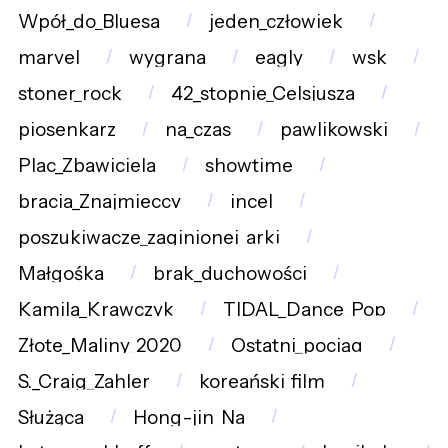
Wpół_do_Bluesa
jeden_człowiek
marvel
wygrana
eagly
wsk
stoner_rock
42_stopnie_Celsjusza
piosenkarz
na_czas
pawlikowski
Plac_Zbawiciela
showtime
bracia_Znajmieccy
incel
poszukiwacze_zaginionej_arki
Małgośka
brak_duchowości
Kamila_Krawczyk
TIDAL_Dance_Pop
Złote_Maliny_2020
Ostatni_pociąg
S._Craig_Zahler
koreański_film
Służąca
Hong-jin_Na