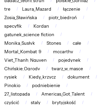
badacz_teorii_strun
polskie_Gorillaz
tre
Laura_Mazard
łączenie
Zosia_Sławińska
piotr_biedroń
specyfik
Kordan
gatunek_science_fiction
Monika_Susłyk
Stones
całe
Mortal_Kombat_9
mccarthy
Viet_Thanh_Nguyen
pojedynek
Chińskie_Ogrody
twarz_w_masce
rysiek
Kiedy_krzycz
dokument
Pinokio
podniebienie
27_listopada
Americas_Got_Talent
czyścić
staly
brytyjskość