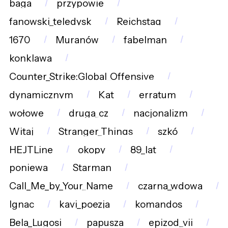
baga
przypowie
fanowski_teledysk
Reichstag
1670
Muranów
fabelman
konklawa
Counter_Strike:Global_Offensive
dynamicznym
Kat
erratum
wołowe
druga_cz
nacjonalizm
Witaj
Stranger_Things
szkó
HEJTLine
okopy
89_lat
poniewa
Starman
Call_Me_by_Your_Name
czarna_wdowa
Ignac
kavi_poezja
komandos
Bela_Lugosi
papusza
epizod_vii