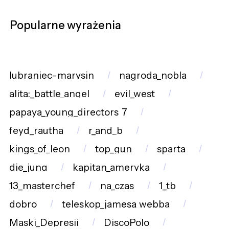
Popularne wyrażenia
lubraniec-marysin
nagroda_nobla
alita:_battle_angel
evil_west
papaya_young_directors_7
feyd_rautha
r_and_b
kings_of_leon
top_gun
sparta
die_jung
kapitan_ameryka
13_masterchef
na_czas
1_tb
dobro
teleskop_jamesa_webba
Maski_Depresji
DiscoPolo