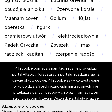
ognisty_głośnik
kuchnia_orientalna
obudź_się_aniołku
Czerwone_korale
Maanam_cover
Gollum
18_lat
operetka
figurki
premierowy_utwór
elektrociepłownia
Radek_Gryczka
Zbyszek
max
radziecki_kapitan
czerpanie_radości
Pliki cookie pomagają nam technicznie prowadzić
portal Altao.pl. Korzystając z portalu, zgadzasz się na
użycie plików cookie. Pliki cookie są wykorzystywane
tylko do działań techniczno-administracyjnych i nie
przekazują danych osobowych oraz informacji z tej
strony osobom trzecim. Wszystkie artykuły wraz ze
zdjęciami i materiałami dostępnymi na portalu są
Akceptuję pliki cookies
własnością użytkowników. Administrator i właściciel
W ramach naszego portalu stosujemy pliki cookies w celu