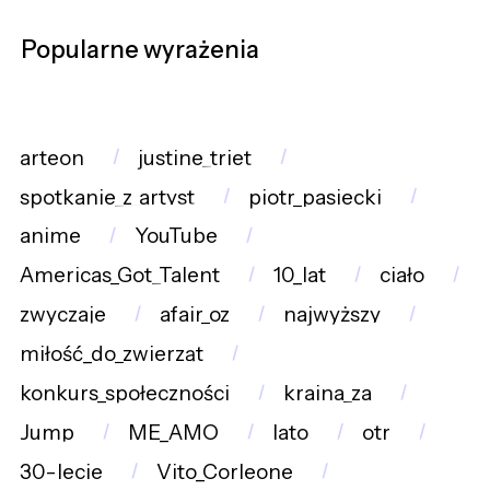
Popularne wyrażenia
arteon
justine_triet
spotkanie_z_artyst
piotr_pasiecki
anime
YouTube
Americas_Got_Talent
10_lat
ciało
zwyczaje
afair_oz
najwyższy
miłość_do_zwierząt
konkurs_społeczności
kraina_za
Jump
ME_AMO
lato
otr
30-lecie
Vito_Corleone