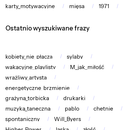
karty_motywacyjne
mięsa
1971
Ostatnio wyszukiwane frazy
kobiety_nie_płaczą
sylaby
wakacyjne_playlisty
M_jak_miłość
wrażliwy_artysta
energetyczne_brzmienie
grażyna_torbicka
drukarki
muzyka_taneczna
pablo
chetnie
spontaniczny
Will_Byers
Higher_Power
laska
złość