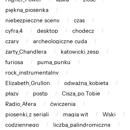
piękna_piosenka
niebezpieczne_sceny
czas
cyfra_4
desktop
chodecz
czary
archeologiczne_cuda
żarty_Chandlera
katowicki_zesp
furiosa
puma_punku
rock_instrumentalny
Elizabeth_Grullon
odważna_kobieta
płazy
postp
Cisza_po_Tobie
Radio_Afera
ćwiczenia
piosenki_z_seriali
magia_wit
Wski
codziennego
liczba_palindromiczna