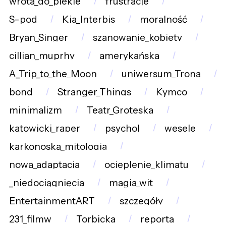
wrota_do_piekie
frustracje
S-pod
Kia_Interbis
moralność
Bryan_Singer
szanowanie_kobiety
cillian_muprhy
amerykańska
A_Trip_to_the_Moon
uniwersum_Trona
bond
Stranger_Things
Kymco
minimalizm
Teatr_Groteska
katowicki_raper
psychol
wesele
karkonoska_mitologia
nowa_adaptacja
ocieplenie_klimatu
_niedociągnięcia
magia_wit
EntertainmentART
szczegóły
231_filmw
Torbicka
reporta