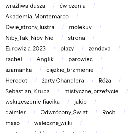
wrażliwa_dusza
ćwiczenia
Akademia_Montemarco
Dwie_strony_lustra
molekuy
Niby_Tak_Niby_Nie
strona
Eurowizja_2023
płazy
zendaya
rachel
Anglik
parowiec
szamanka
ciężkie_brzmienie
Herodot
żarty_Chandlera
Róża
Sebastian_Krupa
mistyczne_przeżycie
wskrzeszenie_fiacika
jakie
daimler
Odwrócony_Świat
Roch
maso
waleczne_wilki