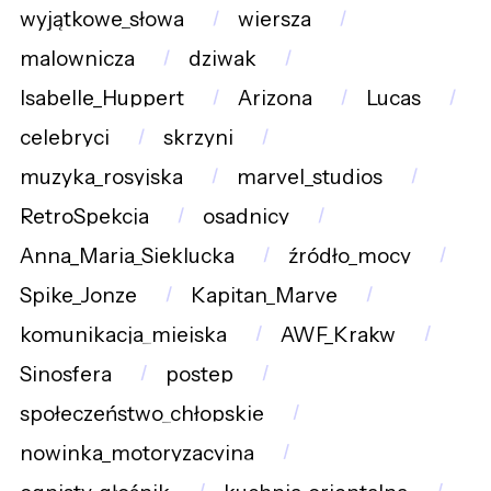
wyjątkowe_słowa
wiersza
malownicza
dziwak
Isabelle_Huppert
Arizona
Lucas
celebryci
skrzyni
muzyka_rosyjska
marvel_studios
RetroSpekcja
osadnicy
Anna_Maria_Sieklucka
źródło_mocy
Spike_Jonze
Kapitan_Marve
komunikacja_miejska
AWF_Krakw
Sinosfera
postep
społeczeństwo_chłopskie
nowinka_motoryzacyjna