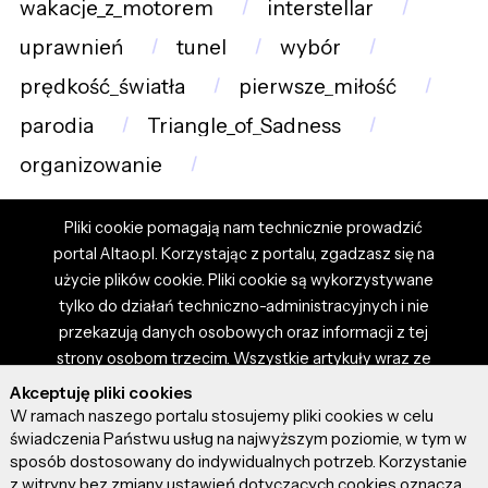
wakacje_z_motorem
interstellar
uprawnień
tunel
wybór
prędkość_światła
pierwsze_miłość
parodia
Triangle_of_Sadness
organizowanie
Pliki cookie pomagają nam technicznie prowadzić
portal Altao.pl. Korzystając z portalu, zgadzasz się na
użycie plików cookie. Pliki cookie są wykorzystywane
tylko do działań techniczno-administracyjnych i nie
przekazują danych osobowych oraz informacji z tej
strony osobom trzecim. Wszystkie artykuły wraz ze
zdjęciami i materiałami dostępnymi na portalu są
Akceptuję pliki cookies
własnością użytkowników. Administrator i właściciel
W ramach naszego portalu stosujemy pliki cookies w celu
portalu nie ponosi odpowiedzialności za tresci
świadczenia Państwu usług na najwyższym poziomie, w tym w
sposób dostosowany do indywidualnych potrzeb. Korzystanie
prezentowane przez autorów artykułów. Dodając
z witryny bez zmiany ustawień dotyczących cookies oznacza,