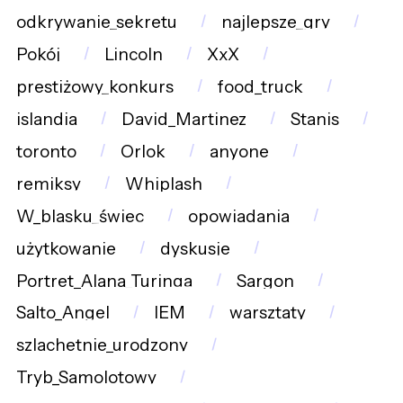
odkrywanie_sekretu
najlepsze_gry
Pokój
Lincoln
XxX
prestiżowy_konkurs
food_truck
islandia
David_Martinez
Stanis
toronto
Orlok
anyone
remiksy
Whiplash
W_blasku_świec
opowiadania
użytkowanie
dyskusje
Portret_Alana_Turinga
Sargon
Salto_Angel
IEM
warsztaty
szlachetnie_urodzony
Tryb_Samolotowy