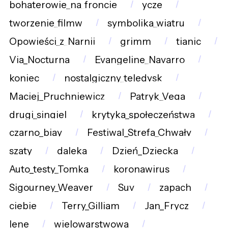
bohaterowie_na_froncie
ycze
tworzenie_filmw
symbolika_wiatru
Opowieści_z_Narnii
grimm
tianic
Via_Nocturna
Evangeline_Navarro
koniec
nostalgiczny_teledysk
Maciej_Pruchniewicz
Patryk_Vega
drugi_singiel
krytyka_społeczeństwa
czarno_biay
Festiwal_Strefa_Chwały
szaty
daleka
Dzień_Dziecka
Auto_testy_Tomka
koronawirus
Sigourney_Weaver
Suv
zapach
ciebie
Terry_Gilliam
Jan_Frycz
lene
wielowarstwowa