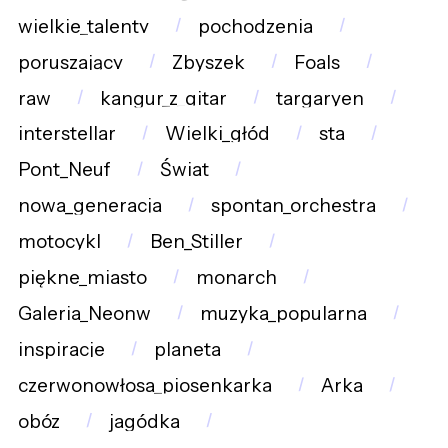
wielkie_talenty
pochodzenia
poruszający
Zbyszek
Foals
raw
kangur_z_gitar
targaryen
interstellar
Wielki_głód
sta
Pont_Neuf
Świat
nowa_generacja
spontan_orchestra
motocykl
Ben_Stiller
piękne_miasto
monarch
Galeria_Neonw
muzyka_popularna
inspiracje
planeta
czerwonowłosa_piosenkarka
Arka
obóz
jagódka