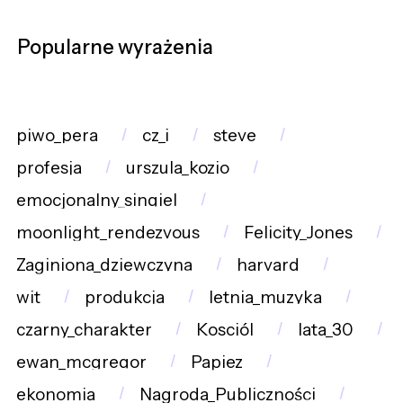
Popularne wyrażenia
piwo_pera
cz_i
steve
profesja
urszula_kozio
emocjonalny_singiel
moonlight_rendezvous
Felicity_Jones
Zaginiona_dziewczyna
harvard
wit
produkcja
letnia_muzyka
czarny_charakter
Kosciól
lata_30
ewan_mcgregor
Papiez
ekonomia
Nagroda_Publiczności