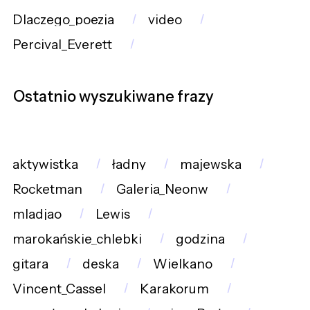
Dlaczego_poezja
video
Percival_Everett
Ostatnio wyszukiwane frazy
aktywistka
ładny
majewska
Rocketman
Galeria_Neonw
mladjao
Lewis
marokańskie_chlebki
godzina
gitara
deska
Wielkano
Vincent_Cassel
Karakorum