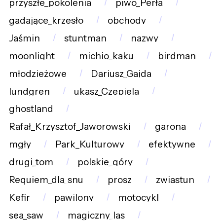
przyszłe_pokolenia
piwo_Perła
gadające_krzesło
obchody
Jaśmin
stuntman
nazwy
moonlight
michio_kaku
birdman
młodzieżowe
Dariusz_Gajda
lundgren
ukasz_Czepiela
ghostland
Rafał_Krzysztof_Jaworowski
garona
mgły
Park_Kulturowy
efektywne
drugi_tom
polskie_góry
Requiem_dla_snu
prosz
zwiastun
Kefir
pawilony
motocykl
sea_saw
magiczny_las