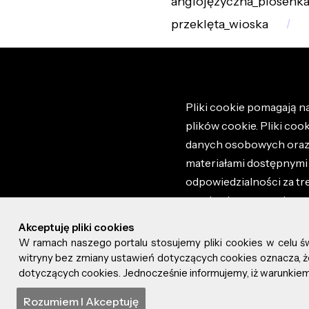
anglojęzyczna_piosenk
przeklęta_wioska
Pliki cookie pomagają na
plików cookie. Pliki coo
danych osobowych oraz i
materiałami dostępnymi 
odpowiedzialności za tr
regulaminem portalu ora
stronie altao.pl. Szczeg
Akceptuję pliki cookies
W ramach naszego portalu stosujemy pliki cookies w celu 
© 2026 altao.pl. Wszyst
witryny bez zmiany ustawień dotyczących cookies oznacza
dotyczących cookies. Jednocześnie informujemy, iż warunkiem 
0.043
Rozumiem I Akceptuję