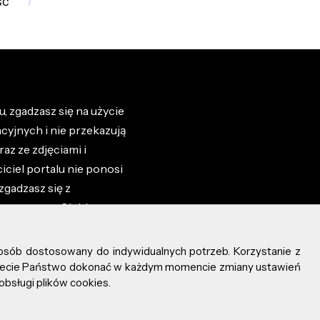
ść
, zgadzasz się na użycie
cyjnych i nie przekazują
az ze zdjęciami i
iciel portalu nie ponosi
zgadzasz się z
zone przez Ciebie na
osób dostosowany do indywidualnych potrzeb. Korzystanie z
ożecie Państwo dokonać w każdym momencie zmiany ustawień
obsługi plików cookies.