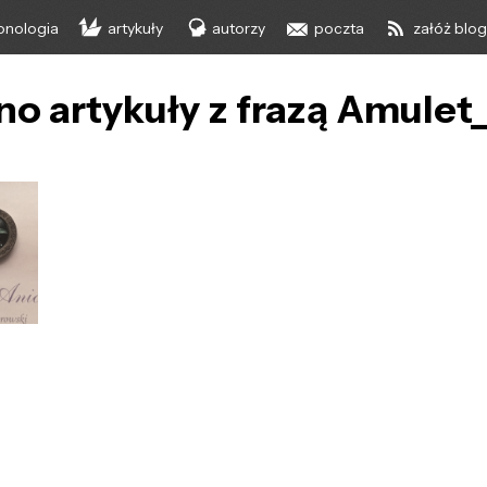
onologia
artykuły
autorzy
poczta
załóż blo
no artykuły z frazą Amule