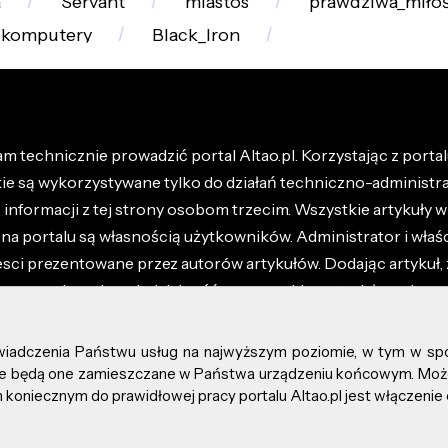
a
Servant
miastos
prawdziwa_miło
komputery
Black_Iron
m technicznie prowadzić portal Altao.pl. Korzystając z portalu
kie są wykorzystywane tylko do działań techniczno-administra
nformacji z tej strony osobom trzecim. Wszystkie artykuły wr
na portalu są własnością użytkowników. Administrator i właśc
esci prezentowane przez autorów artykułów. Dodając artykuł, 
z ponosisz odpowiedzialność za wszystkie materiały umieszc
óły dostępne w regulaminie portalu.
świadczenia Państwu usług na najwyższym poziomie, w tym w sp
kie prawa zastrzeżone.
, że będą one zamieszczane w Państwa urządzeniu końcowym. M
koniecznym do prawidłowej pracy portalu Altao.pl jest włączenie 