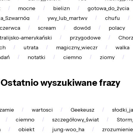
t
mocne
bielizn
gotowa_do_życia
ja_Szwarnóg
ywy_lub_martwy
chufu
_czerwca
scream
dowód
polacy
tralijsko-amerykański
przygodowe
Chor
ch
utrata
magiczny_wieczr
walka
adań
notatki
ciemno
ziomy
Ostatnio wyszukiwane frazy
zamie
wartosci
Geekeusz
słodki_j
ciemno
szczegółowy_świat
Storm_
m
obiekt
jung-woo_ha
zrozumienie