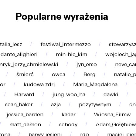
Popularne wyrażenia
talia_lesz
festiwal_intermezzo
stowarzys
dante_alighieri
min-hie_kim
wojciech_jag
nryk_jerzy_chmielewski
jyn_erso
neve_ca
śmierć
owca
Berg
natalie_
or
kudowa-zdrj
Maria_Magdalena
Harvard
jung-woo_ha
dawki
sean_baker
azja
pozytywnym
ch
jessica_barden
kadar
Wiosna_Filmw
matt_damon
schody
Adam_Gołębiew
zona
barwy_jesieni
rdo
maciej_pie