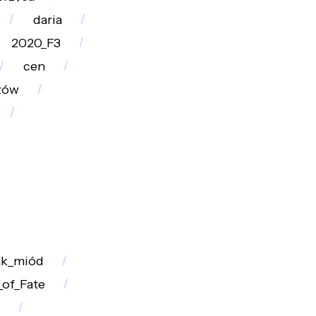
daria
2020_F3
cen
zów
ak_miód
of_Fate