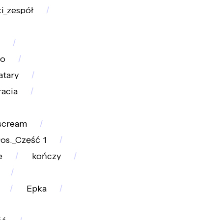
i_zespół
no
atary
racia
scream
os._Część_1
e
kończy
Epka