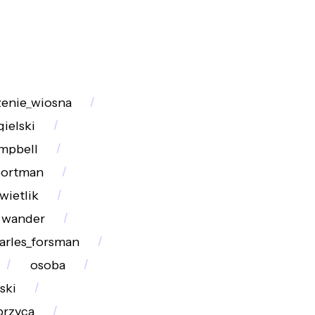
zenie_wiosna
ielski
mpbell
portman
wietlik
wander
arles_forsman
osoba
ski
przyca