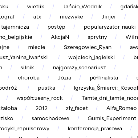
cku
wietlik
Jańcio_Wodnik
gdańsk
tograf
atx
niezwyke
Jinjer
tajemnicza
postęp
popularyzator_nauki_
no_belgijskie
AkcjaN
sprytny
Wil
ejne
miecie
Szeregowiec_Ryan
aw
usz_Yanina_Iwański_
wojciech_jagielski
b
n
silnik
najgorszy_scenariusz
choroba
Józia
półfinalista
podróż_
pustka
Igrzyska_Śmierci:_Kosogł
współczesny_rock
Tamte_dni_tamte_noc
żałoba
2012
zły_facet
Alfa_Romeo
zisko
samochodowe
Gumis_Experiment
ocykl_repulsorowy
konferencja_prasowa