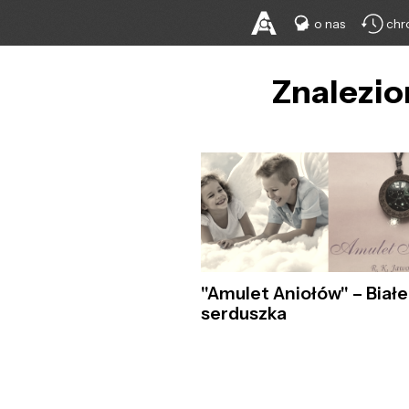
o nas
chr
Znalezio
"Amulet Aniołów" – Białe
serduszka