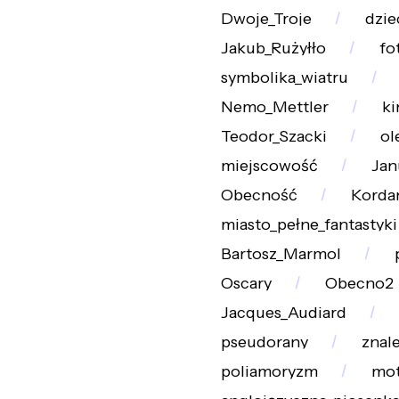
Dwoje_Troje
dzie
Jakub_Rużyłło
fo
symbolika_wiatru
Nemo_Mettler
ki
Teodor_Szacki
ol
miejscowość
Jan
Obecność
Korda
miasto_pełne_fantastyki
Bartosz_Marmol
Oscary
Obecno2
Jacques_Audiard
pseudorany
znale
poliamoryzm
mot