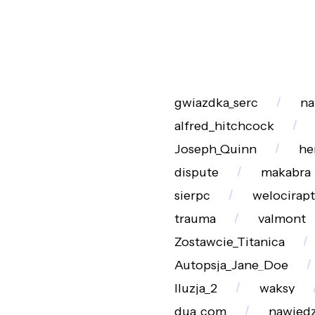
gwiazdka_serc
na
alfred_hitchcock
Joseph_Quinn
he
dispute
makabra
sierpc
welocirapt
trauma
valmont
Zostawcie_Titanica
Autopsja_Jane_Doe
Iluzja_2
waksy
dua_com
nawied