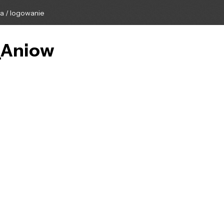
ga / logowanie
t_Aniow