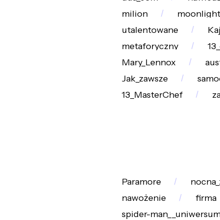
milion
moonligh
utalentowane
Ka
metaforyczny
13
Mary_Lennox
aus
Jak_zawsze
samo
13_MasterChef
z
Paramore
nocna_
nawożenie
firma
spider-man__uniwersu