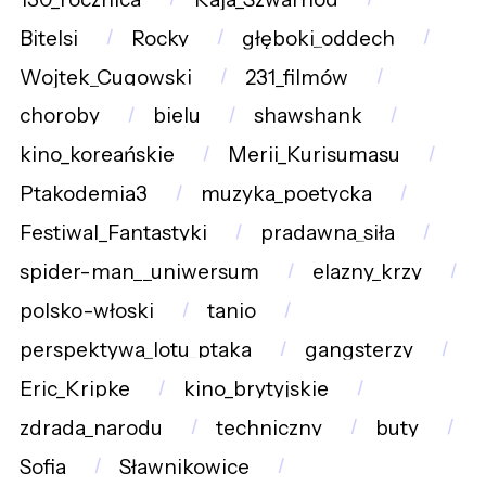
Bitelsi
Rocky
głęboki_oddech
Wojtek_Cugowski
231_filmów
choroby
bielu
shawshank
kino_koreańskie
Merii_Kurisumasu
Ptakodemia3
muzyka_poetycka
Festiwal_Fantastyki
pradawna_siła
spider-man__uniwersum
elazny_krzy
polsko-włoski
tanio
perspektywa_lotu_ptaka
gangsterzy
Eric_Kripke
kino_brytyjskie
zdrada_narodu
techniczny
buty
Sofia
Sławnikowice