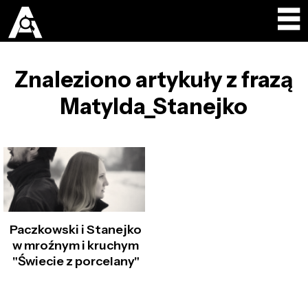
Znaleziono artykuły z frazą
Matylda_Stanejko
Paczkowski i Stanejko
w mroźnym i kruchym
"Świecie z porcelany"