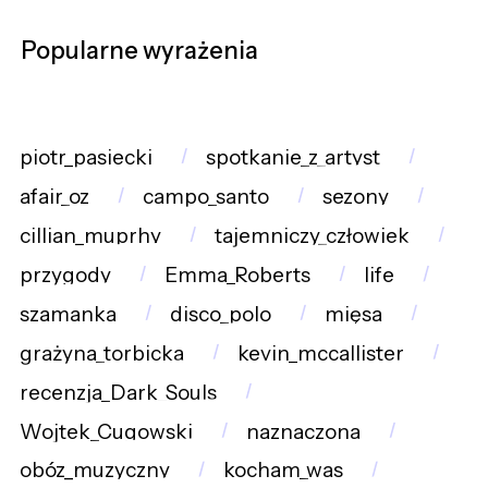
Popularne wyrażenia
piotr_pasiecki
spotkanie_z_artyst
afair_oz
campo_santo
sezony
cillian_muprhy
tajemniczy_człowiek
przygody
Emma_Roberts
life
szamanka
disco_polo
mięsa
grażyna_torbicka
kevin_mccallister
recenzja_Dark_Souls
Wojtek_Cugowski
naznaczona
obóz_muzyczny
kocham_was