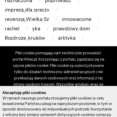
naznaczona
poprowadz
impreza_dla_graczy
recenzja_Wielka_Sz
innowacyjne
rachel
yka
prawdziwy_dom
Rozdroże_kruków
arktyka
Pliki cookie pomagają nam technicznie prowadzić
portal Altao.pl. Korzystając z portalu, zgadzasz się na
użycie plików cookie. Pliki cookie są wykorzystywane
tylko do działań techniczno-administracyjnych i nie
przekazują danych osobowych oraz informacji z tej
strony osobom trzecim. Wszystkie artykuły wraz ze
zdjęciami i materiałami dostępnymi na portalu są
Akceptuję pliki cookies
własnością użytkowników. Administrator i właściciel
W ramach naszego portalu stosujemy pliki cookies w celu
portalu nie ponosi odpowiedzialności za tresci
świadczenia Państwu usług na najwyższym poziomie, w tym w
sposób dostosowany do indywidualnych potrzeb. Korzystanie
prezentowane przez autorów artykułów. Dodając
z witryny bez zmiany ustawień dotyczących cookies oznacza,
artykuł, zgadzasz się z regulaminem portalu oraz