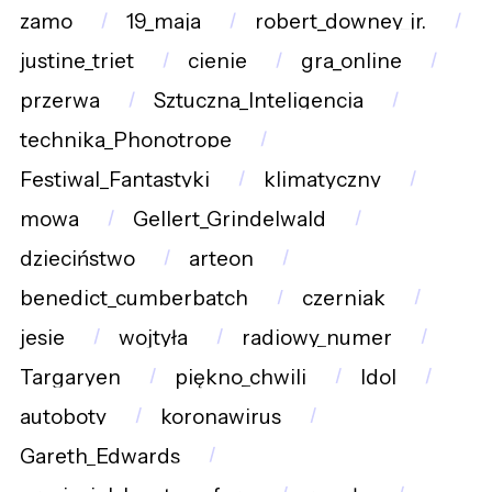
zamo
19_maja
robert_downey_jr.
justine_triet
cienie
gra_online
przerwa
Sztuczna_Inteligencja
technika_Phonotrope
Festiwal_Fantastyki
klimatyczny
mowa
Gellert_Grindelwald
dzieciństwo
arteon
benedict_cumberbatch
czerniak
jesie
wojtyła
radiowy_numer
Targaryen
piękno_chwili
Idol
autoboty
koronawirus
Gareth_Edwards