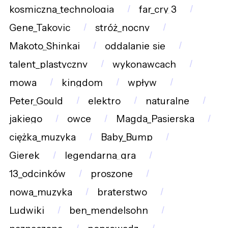
kosmiczna_technologia
far_cry_3
Gene_Takovic
stróż_nocny
Makoto_Shinkai
oddalanie_się
talent_plastyczny
wykonawcach
mowa
kingdom
wpływ
Peter_Gould
elektro
naturalne
jakiego
owce
Magda_Pasierska
ciężka_muzyka
Baby_Bump
Gierek
legendarna_gra
13_odcinków
proszone
nowa_muzyka
braterstwo
Ludwiki
ben_mendelsohn