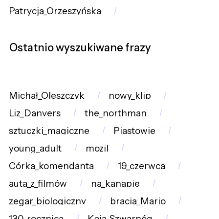
Patrycja_Orzeszyńska
Ostatnio wyszukiwane frazy
Michał_Oleszczyk
nowy_klip
Liz_Danvers
the_northman
sztuczki_magiczne
Piastowie
young_adult
mozil
Córka_komendanta
19_czerwca
auta_z_filmów
na_kanapie
zegar_biologiczny
bracia_Mario
130_rocznica
Kaja_Szwarnóg