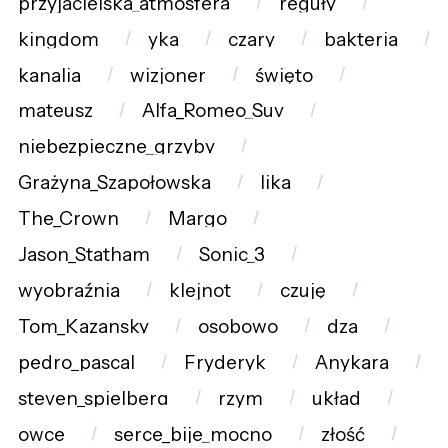
przyjacielska_atmosfera
reguły
kingdom
yka
czary
bakteria
kanalia
wizjoner
święto
mateusz
Alfa_Romeo_Suv
niebezpieczne_grzyby
Grażyna_Szapołowska
lika
The_Crown
Margo
Jason_Statham
Sonic_3
wyobraźnia
klejnot
czuję
Tom_Kazansky
osobowo
dza
pedro_pascal
Fryderyk
Anykara
steven_spielberg
rzym
układ
owce
serce_bije_mocno
złość