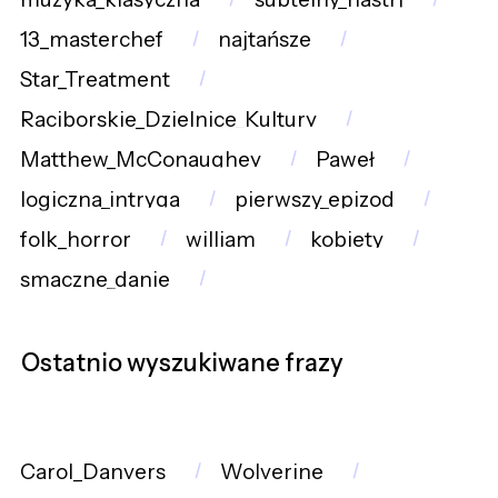
13_masterchef
najtańsze
Star_Treatment
Raciborskie_Dzielnice_Kultury
Matthew_McConaughey
Paweł
logiczna_intryga
pierwszy_epizod
folk_horror
william
kobiety
smaczne_danie
Ostatnio wyszukiwane frazy
Carol_Danvers
Wolverine