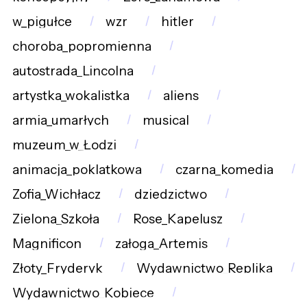
w_pigułce
wzr
hitler
choroba_popromienna
autostrada_Lincolna
artystka_wokalistka
aliens
armia_umarłych
musical
muzeum_w_Łodzi
animacja_poklatkowa
czarna_komedia
Zofia_Wichłacz
dziedzictwo
Zielona_Szkoła
Rose_Kapelusz
Magnificon
załoga_Artemis
Złoty_Fryderyk
Wydawnictwo_Replika
Wydawnictwo_Kobiece