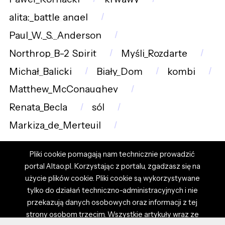
alita:_battle_angel
Paul_W._S._Anderson
Northrop_B-2_Spirit
Myśli_Rozdarte
Michał_Balicki
Biały_Dom
kombi
Matthew_McConaughey
Renata_Becla
sól
Markiza_de_Merteuil
Pliki cookie pomagają nam technicznie prowadzić
portal Altao.pl. Korzystając z portalu, zgadzasz się na
użycie plików cookie. Pliki cookie są wykorzystywane
tylko do działań techniczno-administracyjnych i nie
przekazują danych osobowych oraz informacji z tej
strony osobom trzecim. Wszystkie artykuły wraz ze