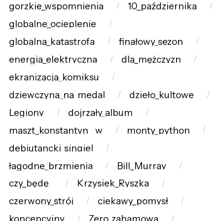
gorzkie_wspomnienia
10_października
globalne_ocieplenie
globalna_katastrofa
finałowy_sezon
energia_elektryczna
dla_mężczyzn
ekranizacja_komiksu
dziewczyna_na_medal
dzieło_kultowe
Legiony
dojrzały_album
maszt_konstantyn__w
monty_python
debiutancki_singiel
łagodne_brzmienia
Bill_Murray
czy_będę_
Krzysiek_Ryszka
czerwony_strój
ciekawy_pomysł
koncepcyjny
Zero_zahamowa