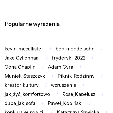
Popularne wyrażenia
kevin_mccallister
ben_mendelsohn
Jake_Gyllenhaal
fryderyki_2022
Oona_Chaplin
Adam_Cyra
Muniek_Staszczyk
Piknik_Rodzinny
kreator_kultury
wzruszenie
jak_żyć_komfortowo
Rose_Kapelusz
dupa_jak_sofa
Paweł_Kopiński
konkurs_eurowizji
Katarzyna_Sawicka