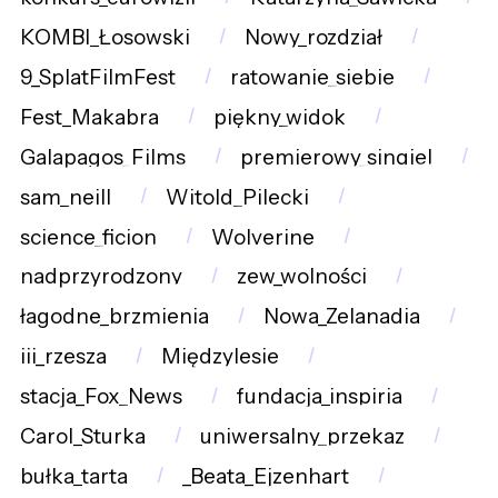
KOMBI_Łosowski
Nowy_rozdział
9_SplatFilmFest
ratowanie_siebie
Fest_Makabra
piękny_widok
Galapagos_Films
premierowy_singiel
sam_neill
Witold_Pilecki
science_ficion
Wolverine
nadprzyrodzony
zew_wolności
łagodne_brzmienia
Nowa_Zelanadia
iii_rzesza
Międzylesie
stacja_Fox_News
fundacja_inspiria
Carol_Sturka
uniwersalny_przekaz
bułka_tarta
_Beata_Ejzenhart