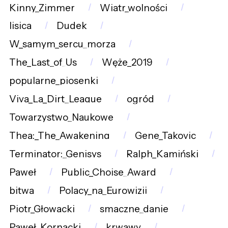
Kinny_Zimmer
Wiatr_wolności
lisica
Dudek
W_samym_sercu_morza
The_Last_of_Us
Węże_2019
popularne_piosenki
Viva_La_Dirt_League
ogród
Towarzystwo_Naukowe
Thea:_The_Awakening
Gene_Takovic
Terminator:_Genisys
Ralph_Kamiński
Paweł
Public_Choise_Award
bitwa
Polacy_na_Eurowizji
Piotr_Głowacki
smaczne_danie
Paweł_Kornacki
krwawy