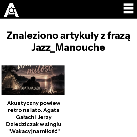
Znaleziono artykuły z frazą
Jazz_Manouche
Akustyczny powiew
retro na lato. Agata
Gałach i Jerzy
Dziedziczak w singlu
"Wakacyjna miłość"