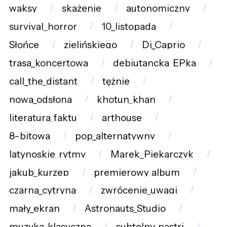
waksy
skażenie
autonomiczny
survival_horror
10_listopada
Słońce
zielińskiego
Di_Caprio
trasa_koncertowa
debiutancka_EPka
call_the_distant
tężnie
nowa_odsłona
khotun_khan
literatura_faktu
arthouse
8-bitowa
pop_alternatywny
latynoskie_rytmy
Marek_Piekarczyk
jakub_kurzep
premierowy_album
czarna_cytryna
zwrócenie_uwagi
mały_ekran
Astronauts_Studio
muzyka_klasyczna
subtelny_nastrj