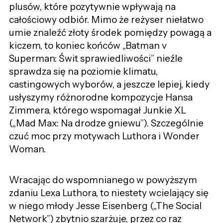
plusów, które pozytywnie wpływają na
całościowy odbiór. Mimo że reżyser niełatwo
umie znaleźć złoty środek pomiędzy powagą a
kiczem, to koniec końców „Batman v
Superman: Świt sprawiedliwości” nieźle
sprawdza się na poziomie klimatu,
castingowych wyborów, a jeszcze lepiej, kiedy
usłyszymy różnorodne kompozycje Hansa
Zimmera, którego wspomagał Junkie XL
(„Mad Max: Na drodze gniewu”). Szczególnie
czuć moc przy motywach Luthora i Wonder
Woman.
Wracając do wspomnianego w powyższym
zdaniu Lexa Luthora, to niestety wcielający się
w niego młody Jesse Eisenberg („The Social
Network”) zbytnio szarżuje, przez co raz