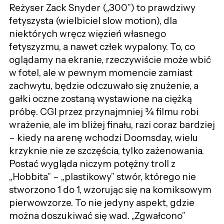
Reżyser Zack Snyder („300”) to prawdziwy
fetyszysta (wielbiciel slow motion), dla
niektórych wręcz więzień własnego
fetyszyzmu, a nawet człek wypalony. To, co
oglądamy na ekranie, rzeczywiście może wbić
w fotel, ale w pewnym momencie zamiast
zachwytu, będzie odczuwało się znużenie, a
gałki oczne zostaną wystawione na ciężką
próbę. CGI przez przynajmniej ¾ filmu robi
wrażenie, ale im bliżej finału, razi coraz bardziej
– kiedy na arenę wchodzi Doomsday, wielu
krzyknie nie ze szczęścia, tylko zażenowania.
Postać wygląda niczym potężny troll z
„Hobbita” – „plastikowy” stwór, którego nie
stworzono 1 do 1, wzorując się na komiksowym
pierwowzorze. To nie jedyny aspekt, gdzie
można doszukiwać się wad. „Zgwałcono”