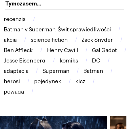
Tymczasem…
recenzja
Batman v Superman: Świt sprawiedliwości
akcja
science fiction
Zack Snyder
Ben Affleck
Henry Cavill
Gal Gadot
Jesse Eisenberg
komiks
DC
adaptacja
Superman
Batman
herosi
pojedynek
kicz
powaga