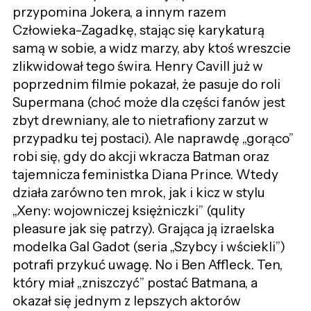
przypomina Jokera, a innym razem
Człowieka-Zagadkę, stając się karykaturą
samą w sobie, a widz marzy, aby ktoś wreszcie
zlikwidował tego świra. Henry Cavill już w
poprzednim filmie pokazał, że pasuje do roli
Supermana (choć może dla części fanów jest
zbyt drewniany, ale to nietrafiony zarzut w
przypadku tej postaci). Ale naprawdę „gorąco”
robi się, gdy do akcji wkracza Batman oraz
tajemnicza feministka Diana Prince. Wtedy
działa zarówno ten mrok, jak i kicz w stylu
„Xeny: wojowniczej księżniczki” (qulity
pleasure jak się patrzy). Grająca ją izraelska
modelka Gal Gadot (seria „Szybcy i wściekli”)
potrafi przykuć uwagę. No i Ben Affleck. Ten,
który miał „zniszczyć” postać Batmana, a
okazał się jednym z lepszych aktorów