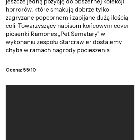
jeszcze jedną pozycję do obszernej kolekcji
horrorów, które smakują dobrze tylko
zagryzane popcornem i zapijane dużą ilością
coli. Towarzyszący napisom końcowym cover
piosenki Ramones
„
Pet Sematary
”
w
wykonaniu zespołu Starcrawler dostajemy
chyba w ramach nagrody pocieszenia.
Ocena: 5,5/10