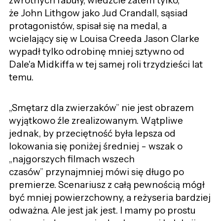
zwrotnych fabuły, wiedzcie zatem tylko,
że John Lithgow jako Jud Crandall, sąsiad
protagonistów, spisał się na medal, a
wcielający się w Louisa Creeda Jason Clarke
wypadł tylko odrobinę mniej sztywno od
Dale'a Midkiffa w tej samej roli trzydzieści lat
temu.
„
Smętarz dla zwierzaków
”
nie jest obrazem
wyjątkowo źle zrealizowanym. Wątpliwe
jednak, by przeciętność była lepsza od
lokowania się poniżej średniej - wszak o
„
najgorszych filmach wszech
czasów
”
przynajmniej mówi się długo po
premierze. Scenariusz z całą pewnością mógł
być mniej powierzchowny, a reżyseria bardziej
odważna. Ale jest jak jest. I mamy po prostu