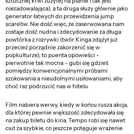
sztucznej krwi zużytej na planie i tak jest
niezadowalająca), a ta druga służy głównie jako
generator łatwych do przewidzenia jump
scare'ów. Nie dość więc, że zaserwowana nam
zostaje dość nudna i zdecydowanie za długa
powtórka z rozrywki (twór Kinga zdążył już
przecież porządnie zakorzenić się w
popkulturze), to puenta opowieści -
pierwotnie tak mocna - gubi się gdzieś
pomiędzy konwencjonalnymi próbami
szokowania a nieudolnymi usiłowaniami, aby
choć raz podrzucić nas w fotelu.
Film nabiera werwy, kiedy w końcu rusza akcja,
dla której pewnie większość zdecydowała się
na zakup biletu do kina. Tempo robi się nawet
ciut za szybkie, co jeszcze potęguje wrażenie