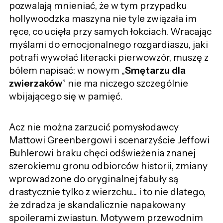
pozwalają mnieniać, że w tym przypadku
hollywoodzka maszyna nie tyle związała im
ręce, co ucięła przy samych łokciach. Wracając
myślami do emocjonalnego rozgardiaszu, jaki
potrafi wywołać literacki pierwowzór, muszę z
bólem napisać: w nowym „
Smętarzu dla
zwierzaków
” nie ma niczego szczególnie
wbijającego się w pamięć.
Acz nie można zarzucić pomysłodawcy
Mattowi Greenbergowi i scenarzyście Jeffowi
Buhlerowi braku chęci odświeżenia znanej
szerokiemu gronu odbiorców historii, zmiany
wprowadzone do oryginalnej fabuły są
drastycznie tylko z wierzchu... i to nie dlatego,
że zdradza je skandalicznie napakowany
spoilerami zwiastun. Motywem przewodnim