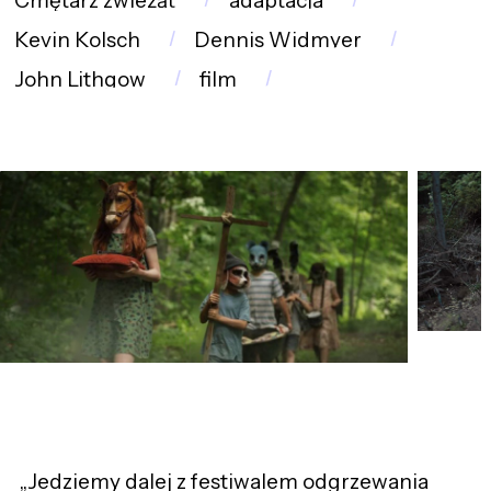
Cmętarz zwieżąt
adaptacja
Kevin Kolsch
Dennis Widmyer
John Lithgow
film
„Jedziemy dalej z festiwalem odgrzewania