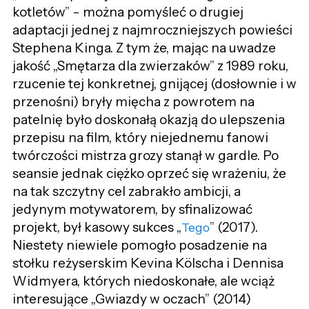
kotletów” - można pomyśleć o drugiej
adaptacji jednej z najmroczniejszych powieści
Stephena Kinga. Z tym że, mając na uwadze
jakość „Smętarza dla zwierzaków” z 1989 roku,
rzucenie tej konkretnej, gnijącej (dosłownie i w
przenośni) bryły mięcha z powrotem na
patelnię było doskonałą okazją do ulepszenia
przepisu na film, który niejednemu fanowi
twórczości mistrza grozy stanął w gardle. Po
seansie jednak ciężko oprzeć się wrażeniu, że
na tak szczytny cel zabrakło ambicji, a
jedynym motywatorem, by sfinalizować
projekt, był kasowy sukces „
” (2017).
Tego
Niestety niewiele pomogło posadzenie na
stołku reżyserskim Kevina Kölscha i Dennisa
Widmyera, których niedoskonałe, ale wciąż
interesujące „Gwiazdy w oczach” (2014)