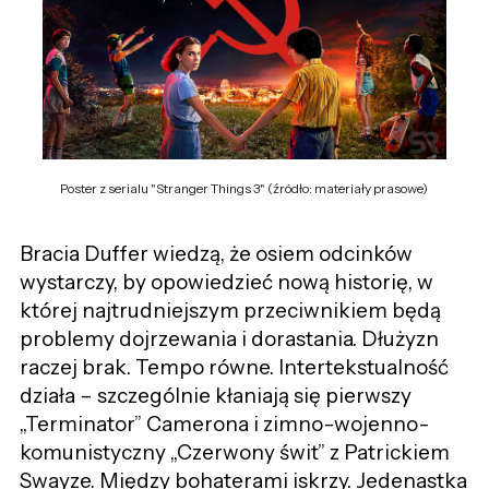
Poster z serialu "Stranger Things 3" (źródło: materiały prasowe)
Bracia Duffer wiedzą, że osiem odcinków
wystarczy, by opowiedzieć nową historię, w
której najtrudniejszym przeciwnikiem będą
problemy dojrzewania i dorastania. Dłużyzn
raczej brak. Tempo równe. Intertekstualność
działa – szczególnie kłaniają się pierwszy
„Terminator” Camerona i zimno-wojenno-
komunistyczny „Czerwony świt” z Patrickiem
Swayze. Między bohaterami iskrzy. Jedenastka