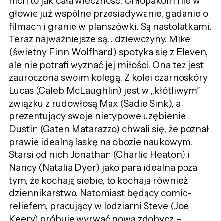
nich to jak cała wieczność. Chłopakom nie w
głowie już wspólne przesiadywanie, gadanie o
filmach i granie w planszówki. Są nastolatkami.
Teraz najważniejsze są… dziewczyny. Mike
(świetny Finn Wolfhard) spotyka się z Eleven,
ale nie potrafi wyznać jej miłości. Ona też jest
zauroczona swoim kolegą. Z kolei czarnoskóry
Lucas (Caleb McLaughlin) jest w „kłótliwym”
związku z rudowłosą Max (Sadie Sink), a
prezentujący swoje nietypowe uzębienie
Dustin (Gaten Matarazzo) chwali się, że poznał
prawie idealną laskę na obozie naukowym.
Starsi od nich Jonathan (Charlie Heaton) i
Nancy (Natalia Dyer) jako para idealna poza
tym, że kochają siebie, to kochają również
dziennikarstwo. Natomiast będący comic-
reliefem, pracujący w lodziarni Steve (Joe
Keery) próbuje wyrwać nową zdobycz –