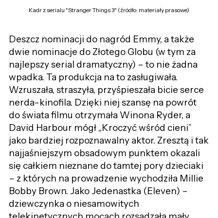
Kadr z serialu "Stranger Things 3" (źródło: materiały prasowe)
Deszcz nominacji do nagród Emmy, a także
dwie nominacje do Złotego Globu (w tym za
najlepszy serial dramatyczny) – to nie żadna
wpadka. Ta produkcja na to zasługiwała.
Wzruszała, straszyła, przyśpieszała bicie serce
nerda-kinofila. Dzięki niej szansę na powrót
do świata filmu otrzymała Winona Ryder, a
David Harbour mógł „Kroczyć wśród cieni”
jako bardziej rozpoznawalny aktor. Zresztą i tak
najjaśniejszym obsadowym punktem okazali
się całkiem nieznane do tamtej pory dzieciaki
– z których na prowadzenie wychodziła Millie
Bobby Brown. Jako Jedenastka (Eleven) –
dziewczynka o niesamowitych
telekinetycznych mocach rozsadzała mały