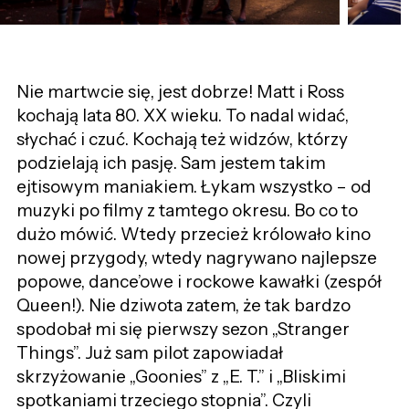
Nie martwcie się, jest dobrze! Matt i Ross
kochają lata 80. XX wieku. To nadal widać,
słychać i czuć. Kochają też widzów, którzy
podzielają ich pasję. Sam jestem takim
ejtisowym maniakiem. Łykam wszystko – od
muzyki po filmy z tamtego okresu. Bo co to
dużo mówić. Wtedy przecież królowało kino
nowej przygody, wtedy nagrywano najlepsze
popowe, dance’owe i rockowe kawałki (zespół
Queen!). Nie dziwota zatem, że tak bardzo
spodobał mi się pierwszy sezon „Stranger
Things”. Już sam pilot zapowiadał
skrzyżowanie „Goonies” z „E. T.” i „Bliskimi
spotkaniami trzeciego stopnia”. Czyli