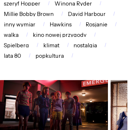
szeryf Hopper
Winona Ryder
Millie Bobby Brown
David Harbour
inny wymiar
Hawkins
Rosjanie
walka
kino nowej przygody
Spielberg
klimat
nostalgia
lata 80
popkultura