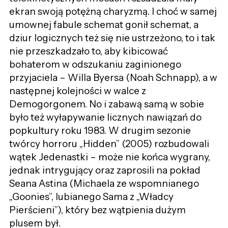
ekran swoją potężną charyzmą. I choć w samej
umownej fabule schemat gonił schemat, a
dziur logicznych też się nie ustrzeżono, to i tak
nie przeszkadzało to, aby kibicować
bohaterom w odszukaniu zaginionego
przyjaciela – Willa Byersa (Noah Schnapp), a w
następnej kolejności w walce z
Demogorgonem. No i zabawą samą w sobie
było też wyłapywanie licznych nawiązań do
popkultury roku 1983. W drugim sezonie
twórcy horroru „Hidden” (2005) rozbudowali
wątek Jedenastki – może nie końca wygrany,
jednak intrygujący oraz zaprosili na pokład
Seana Astina (Michaela ze wspomnianego
„Goonies”, lubianego Sama z „Władcy
Pierścieni”), który bez wątpienia dużym
plusem był.