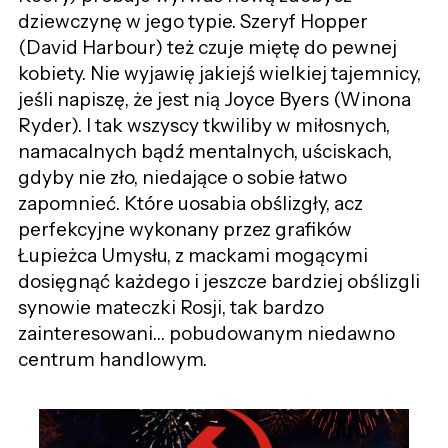
dziewczynę w jego typie. Szeryf Hopper
(David Harbour) też czuje miętę do pewnej
kobiety. Nie wyjawię jakiejś wielkiej tajemnicy,
jeśli napiszę, że jest nią Joyce Byers (Winona
Ryder). I tak wszyscy tkwiliby w miłosnych,
namacalnych bądź mentalnych, uściskach,
gdyby nie zło, niedające o sobie łatwo
zapomnieć. Które uosabia obślizgły, acz
perfekcyjne wykonany przez grafików
Łupieżca Umysłu, z mackami mogącymi
dosięgnąć każdego i jeszcze bardziej obślizgli
synowie mateczki Rosji, tak bardzo
zainteresowani… pobudowanym niedawno
centrum handlowym.