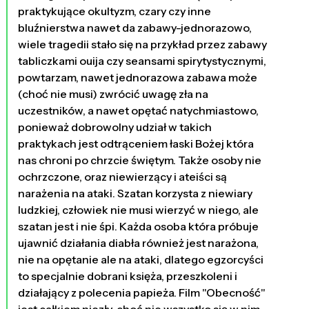
praktykujące okultyzm, czary czy inne
bluźnierstwa nawet da zabawy-jednorazowo,
wiele tragedii stało się na przykład przez zabawy
tabliczkami ouija czy seansami spirytystycznymi,
powtarzam, nawet jednorazowa zabawa może
(choć nie musi) zwrócić uwagę zła na
uczestników, a nawet opętać natychmiastowo,
ponieważ dobrowolny udział w takich
praktykach jest odtrąceniem łaski Bożej która
nas chroni po chrzcie świętym. Także osoby nie
ochrzczone, oraz niewierzący i ateiści są
narażenia na ataki. Szatan korzysta z niewiary
ludzkiej, człowiek nie musi wierzyć w niego, ale
szatan jest i nie śpi. Każda osoba która próbuje
ujawnić działania diabła również jest narażona,
nie na opętanie ale na ataki, dlatego egzorcyści
to specjalnie dobrani księża, przeszkoleni i
działający z polecenia papieża. Film "Obecność"