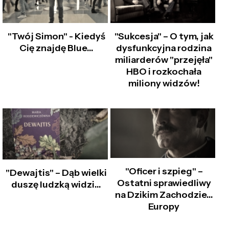
"Twój Simon" - Kiedyś
"Sukcesja" – O tym, jak
Cię znajdę Blue...
dysfunkcyjna rodzina
miliarderów "przejęła"
HBO i rozkochała
miliony widzów!
"Oficer i szpieg" –
"Dewajtis" – Dąb wielki
Ostatni sprawiedliwy
duszę ludzką widzi...
na Dzikim Zachodzie…
Europy