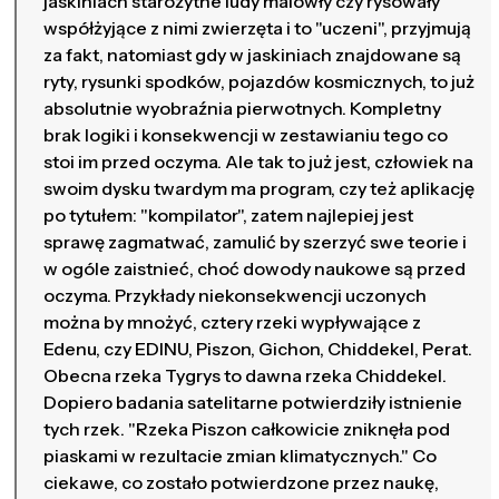
jaskiniach starożytne ludy malowły czy rysowały
współżyjące z nimi zwierzęta i to "uczeni", przyjmują
za fakt, natomiast gdy w jaskiniach znajdowane są
ryty, rysunki spodków, pojazdów kosmicznych, to już
absolutnie wyobraźnia pierwotnych. Kompletny
brak logiki i konsekwencji w zestawianiu tego co
stoi im przed oczyma. Ale tak to już jest, człowiek na
swoim dysku twardym ma program, czy też aplikację
po tytułem: "kompilator", zatem najlepiej jest
sprawę zagmatwać, zamulić by szerzyć swe teorie i
w ogóle zaistnieć, choć dowody naukowe są przed
oczyma. Przykłady niekonsekwencji uczonych
można by mnożyć, cztery rzeki wypływające z
Edenu, czy EDINU, Piszon, Gichon, Chiddekel, Perat.
Obecna rzeka Tygrys to dawna rzeka Chiddekel.
Dopiero badania satelitarne potwierdziły istnienie
tych rzek. "Rzeka Piszon całkowicie zniknęła pod
piaskami w rezultacie zmian klimatycznych." Co
ciekawe, co zostało potwierdzone przez naukę,