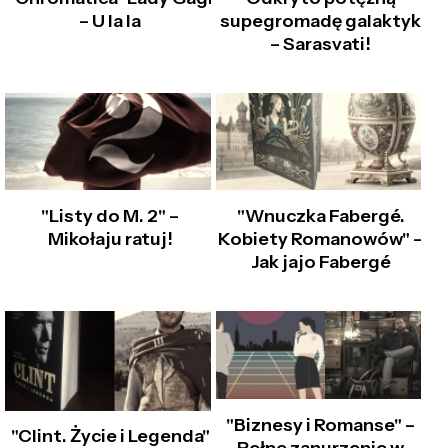
– U la la
supegromadę galaktyk
– Sarasvati!
"Listy do M. 2" –
"Wnuczka Fabergé.
Mikołaju ratuj!
Kobiety Romanowów" –
Jak jajo Fabergé
"Biznesy i Romanse" –
"Clint. Życie i Legenda"
Pełne zanurzenie w