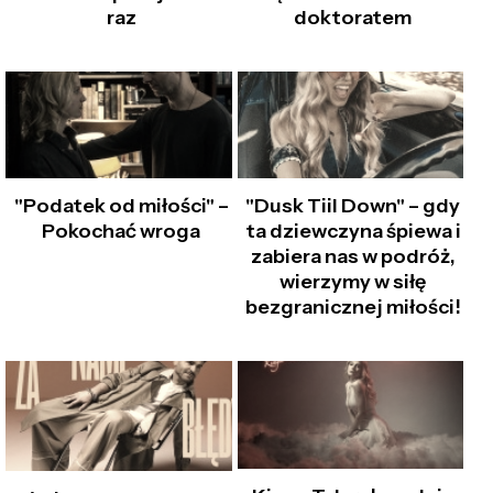
raz
doktoratem
"Podatek od miłości" –
"Dusk Tiil Down" – gdy
Pokochać wroga
ta dziewczyna śpiewa i
zabiera nas w podróż,
wierzymy w siłę
bezgranicznej miłości!