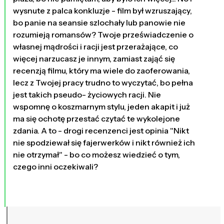
wysnute z palca konkluzje - film był wzruszający,
bo panie na seansie szlochały lub panowie nie
rozumieją romansów? Twoje przeświadczenie o
własnej mądrości i racji jest przerażające, co
więcej narzucasz je innym, zamiast zająć się
recenzją filmu, który ma wiele do zaoferowania,
lecz z Twojej pracy trudno to wyczytać, bo pełna
jest takich pseudo- życiowych racji. Nie
wspomnę o koszmarnym stylu, jeden akapit i już
ma się ochotę przestać czytać te wykolejone
zdania. A to - drogi recenzenci jest opinia "Nikt
nie spodziewał się fajerwerków i nikt również ich
nie otrzymał" - bo co możesz wiedzieć o tym,
czego inni oczekiwali?