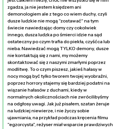
jest całkiem niezły, choć nie wszystko się w nim
zgadza, ja nie jestem księdzem ani
demonologiem ale z tego co wiem duchy, czyli
dusze ludzkie nie mogą "zostawać" na tym
świecie nawiedzając domy czy cokolwiek
innego, dusza ludzka po śmierci idzie na sąd
ostateczny po czym trafia do piekła, czyśćca lub
nieba. Nawiedzać mogą TYLKO demony, dusze
nie kontaktują się z nami, my możemy
skontaktować się z naszymi zmarłymi poprzez
modlitwę. To o czym piszesz, jakieś hałasy w
nocy mogą być tylko tworem twojej wyobraźni,
poprzez horrory stajemy się bardziej podatni na
wiązanie hałasów z duchami, kiedy w
normalnych okolicznościach nie zwrócilibyśmy
na odgłosy uwagi. Jak już pisałem, szatan żeruje
na ludzkiej niewierze, i nie życzy sobie
ujawniania, na przykład podczas kręcenia filmu
"egzorcysta", reżyser miał wsparcie prawdziwych