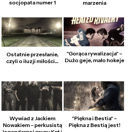
socjopata numer 1
marzenia
"Gorąca rywalizacja" –
Ostatnie przesłanie,
Dużo geje, mało hokeje
czyli o iluzji miłości…
Wywiad z Jackiem
"Piękna i Bestia" –
Nowakiem – perkusistą
Piękna z Bestią jest!