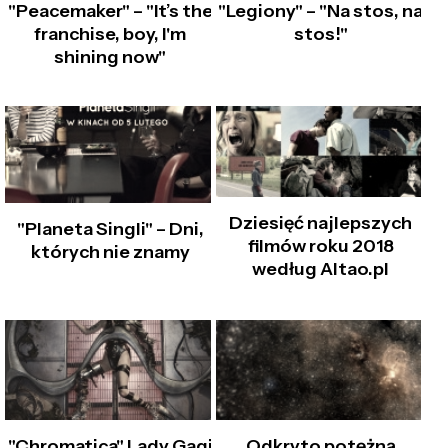
"Peacemaker" – "It’s the
"Legiony" – "Na stos, na
franchise, boy, I'm
stos!"
shining now"
Dziesięć najlepszych
"Planeta Singli" – Dni,
filmów roku 2018
których nie znamy
według Altao.pl
"Chromatica" Lady Gagi
Odkryto potężną