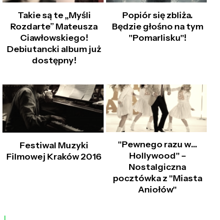
Takie są te „Myśli
Popiór się zbliża.
Rozdarte” Mateusza
Będzie głośno na tym
Ciawłowskiego!
"Pomarlisku"!
Debiutancki album już
dostępny!
"Pewnego razu w…
Festiwal Muzyki
Hollywood" –
Filmowej Kraków 2016
Nostalgiczna
pocztówka z "Miasta
Aniołów"