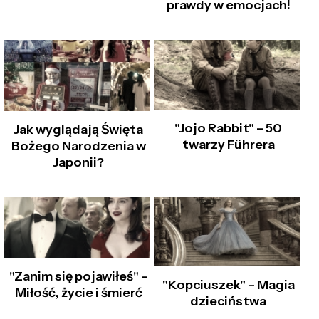
prawdy w emocjach!
"Jojo Rabbit" – 50
Jak wyglądają Święta
twarzy Führera
Bożego Narodzenia w
Japonii?
"Zanim się pojawiłeś" –
"Kopciuszek" – Magia
Miłość, życie i śmierć
dzieciństwa