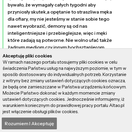
bywało, że wymagały całych tygodni aby
przyniosły skutek,a opętanie to straszliwa męka
dla ofiary, my nie jesteśmy w stanie sobie tego
nawet wyobrazić, demony są od nas
inteligentniejsze i przebieglejsze, więc i męki
które zadają są potworne. Nie wolno ufać także
żadnym mediom czy innym hochsztaplerom,
jeżeli nie mają oni rzeczywistego wsparcia
Akceptuję pliki cookies
kościoła, to KAPŁANI są od przeganiania
W ramach naszego portalu stosujemy pliki cookies w celu
świadczenia Państwu usług na najwyższym poziomie, w tym w
demonów, i nie wolno ufać w opowieści, że jakaś
sposób dostosowany do indywidualnych potrzeb. Korzystanie
zmarłą osoba chce nam coś powiedzieć, jeżeli
z witryny bez zmiany ustawień dotyczących cookies oznacza,
jakiś "specjalista" tak twierdzi, to nie jest
że będą one zamieszczane w Państwa urządzeniu końcowym.
prawdziwym wierzącym demonologiem, tylko
Możecie Państwo dokonać w każdym momencie zmiany
oszustem, albo sługusem zła których też nie
ustawień dotyczących cookies. Jednocześnie informujemy, iż
brakuje. Z rzeczy z filmu które nie są według mnie
warunkiem koniecznym do prawidłowej pracy portalu Altao.pl
prawdą, to także nagłe oswobodzenie się
jest włączenie obsługi plików cookies.
bohaterki pod wpływem "rad" innych osób, co
Rozumiem I Akceptuję
sugeruje, że to nie demon ją opętał, tylko