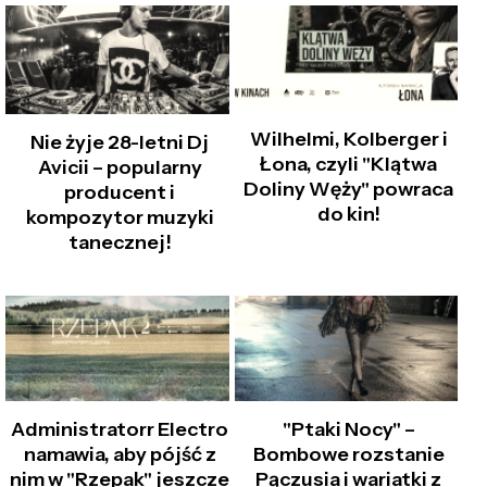
Wilhelmi, Kolberger i
Nie żyje 28-letni Dj
Łona, czyli "Klątwa
Avicii – popularny
Doliny Węży" powraca
producent i
do kin!
kompozytor muzyki
tanecznej!
Administratorr Electro
"Ptaki Nocy" –
namawia, aby pójść z
Bombowe rozstanie
nim w "Rzepak" jeszcze
Pączusia i wariatki z