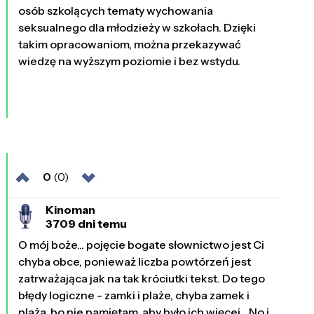
osób szkolących tematy wychowania
seksualnego dla młodzieży w szkołach. Dzięki
takim opracowaniom, można przekazywać
wiedzę na wyższym poziomie i bez wstydu.
0
(0)
Kinoman
3709 dni temu
O mój boże... pojęcie bogate słownictwo jest Ci
chyba obce, ponieważ liczba powtórzeń jest
zatrważająca jak na tak króciutki tekst. Do tego
błędy logiczne - zamki i plaże, chyba zamek i
plaża, bo nie pamiętam, aby było ich więcej... No i