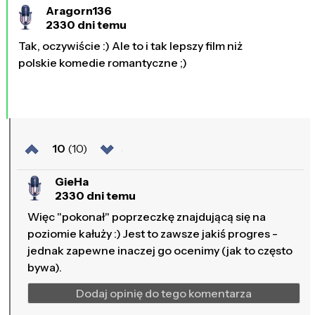
Aragorn136
2330 dni temu
Tak, oczywiście :) Ale to i tak lepszy film niż
polskie komedie romantyczne ;)
10
(10)
GieHa
2330 dni temu
Więc "pokonał" poprzeczkę znajdującą się na
poziomie kałuży :) Jest to zawsze jakiś progres -
jednak zapewne inaczej go ocenimy (jak to często
bywa).
Dodaj opinię do tego komentarza