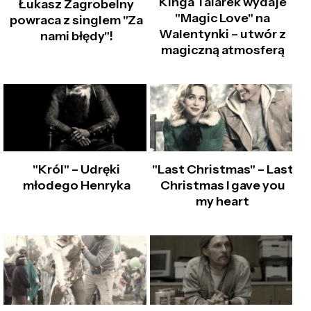
Kinga Talarek wydaje
Łukasz Zagrobelny
"Magic Love" na
powraca z singlem "Za
Walentynki – utwór z
nami błędy"!
magiczną atmosferą
"Król" – Udręki
"Last Christmas" – Last
młodego Henryka
Christmas I gave you
my heart