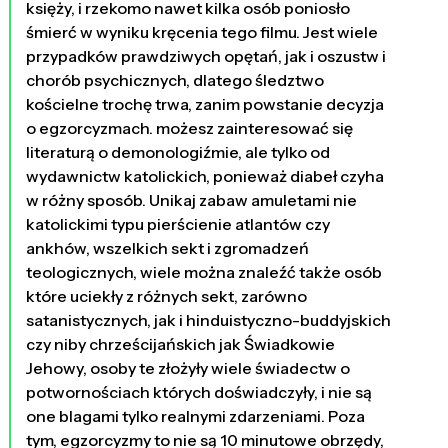
księży, i rzekomo nawet kilka osób poniosło
śmierć w wyniku kręcenia tego filmu. Jest wiele
przypadków prawdziwych opętań, jak i oszustw i
chorób psychicznych, dlatego śledztwo
kościelne trochę trwa, zanim powstanie decyzja
o egzorcyzmach. możesz zainteresować się
literaturą o demonologiźmie, ale tylko od
wydawnictw katolickich, ponieważ diabeł czyha
w różny sposób. Unikaj zabaw amuletami nie
katolickimi typu pierścienie atlantów czy
ankhów, wszelkich sekt i zgromadzeń
teologicznych, wiele można znaleźć także osób
które uciekły z różnych sekt, zarówno
satanistycznych, jak i hinduistyczno-buddyjskich
czy niby chrześcijańskich jak Świadkowie
Jehowy, osoby te złożyły wiele świadectw o
potwornościach których doświadczyły, i nie są
one blagami tylko realnymi zdarzeniami. Poza
tym, egzorcyzmy to nie są 10 minutowe obrzędy,