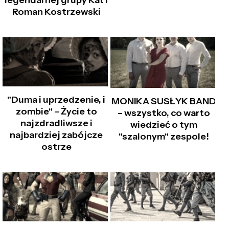
legendarnej grupy Kat i
Roman Kostrzewski
"Duma i uprzedzenie, i
MONIKA SUSŁYK BAND
zombie" – Życie to
– wszystko, co warto
najzdradliwsze i
wiedzieć o tym
najbardziej zabójcze
"szalonym" zespole!
ostrze