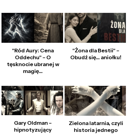
"Ród Aury: Cena
"Żona dla Bestii" –
Oddechu" – O
Obudź się… aniołku!
tęsknocie ubranej w
magię...
Gary Oldman –
Zielona latarnia, czyli
hipnotyzujący
historia jednego