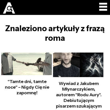
Znaleziono artykuły z frazą
roma
"Tamte dni, tamte
Wywiad z Jakubem
noce" – Nigdy Cię nie
Młynarczykiem,
zapomnę!
autorem "Rodu Aury".
Debiutującym
pisarzem szukającym