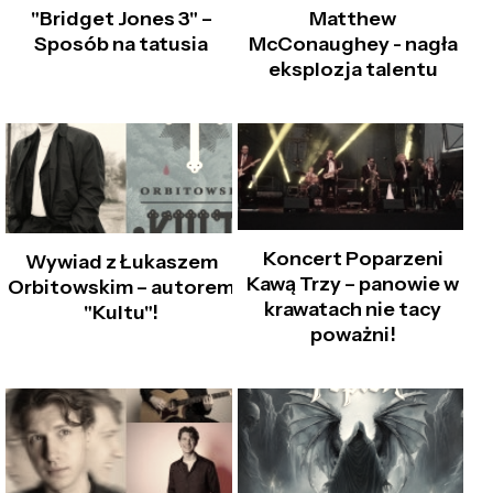
"Bridget Jones 3" –
Matthew
Sposób na tatusia
McConaughey - nagła
eksplozja talentu
Koncert Poparzeni
Wywiad z Łukaszem
Kawą Trzy – panowie w
Orbitowskim – autorem
krawatach nie tacy
"Kultu"!
poważni!