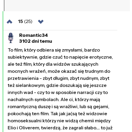
15
(25)
Romantic34
3102 dni temu
To film, który odbiera się zmysłami, bardzo
subiektywnie, gdzie czuć to napięcie erotyczne,
ale też film, który dla widzów szukających
mocnych wrażeń, może okazać się trudnym do
przetrawienia - zbyt długim, zbyt nudnym, zbyt
też sielankowym, gdzie doszukają się jeszcze
innych wad - czy to w sposobie narracji czy to
nachalnych symbolach. Ale ci, którzy mają
romantyczną duszę i są wrażliwi, lub są gejami,
pokochają ten film. Tak jak ja(są też widzowie
homoseksualni którzy nie widzą chemii między
Elio i Oliverem, twierdzą, że zagrali słabo.... to już