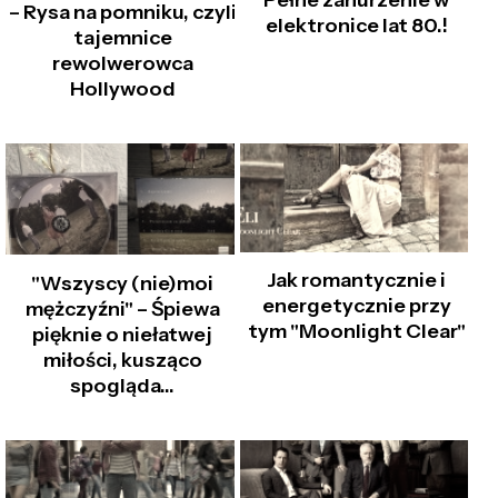
– Rysa na pomniku, czyli
elektronice lat 80.!
tajemnice
rewolwerowca
Hollywood
Jak romantycznie i
"Wszyscy (nie)moi
energetycznie przy
mężczyźni" – Śpiewa
tym "Moonlight Clear"
pięknie o niełatwej
miłości, kusząco
spogląda...