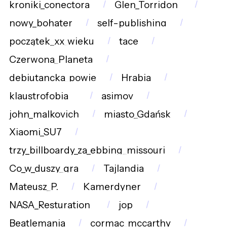
kroniki_conectora
Glen_Torridon_
nowy_bohater
self-publishing
początek_xx_wieku
tace
Czerwona_Planeta
debiutancka_powie
Hrabia
klaustrofobia__
asimov
john_malkovich
miasto_Gdańsk
Xiaomi_SU7
trzy_billboardy_za_ebbing_missouri
Co_w_duszy_gra
Tajlandia
Mateusz_P.
Kamerdyner
NASA_Resturation_
jop
Beatlemania
cormac_mccarthy