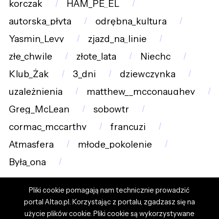
korczak
HAM_PE_EL
autorska_płyta
odrębna_kultura
Yasmin_Levy
zjazd_na_linie
złe_chwile
złote_lata
Niechc
Klub_Żak
3_dni
dziewczynka
uzależnienia
matthew__mcconaughey
Greg_McLean
sobowtr
cormac_mccarthy
francuzi
Atmasfera
młode_pokolenie
Była_ona
Pliki cookie pomagają nam technicznie prowadzić
portal Altao.pl. Korzystając z portalu, zgadzasz się na
użycie plików cookie. Pliki cookie są wykorzystywane