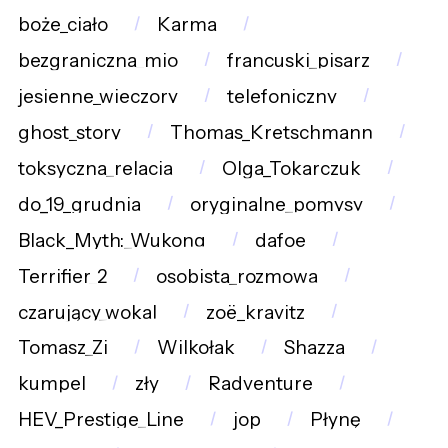
boże_ciało
Karma
bezgraniczna_mio
francuski_pisarz
jesienne_wieczory
telefoniczny
ghost_story
Thomas_Kretschmann
toksyczna_relacja
Olga_Tokarczuk
do_19_grudnia
oryginalne_pomysy
Black_Myth:_Wukong
dafoe
Terrifier_2
osobista_rozmowa
czarujący_wokal
zoë_kravitz
Tomasz_Zi
Wilkołak
Shazza
kumpel
zły
Radventure
HEV_Prestige_Line
jop
Płynę