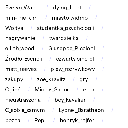
Evelyn_Wang
dying_light
min-hie_kim
miasto_widmo
Wojtya
studentka_psychologii
nagrywanie
twardzielka
elijah_wood
Giuseppe_Piccioni
Źródło_Esencji
czwarty_singiel
matt_reeves
piew_rozrywkowy
zakupy
zoë_kravitz
gry
Ogień
Michał_Gabor
erca
nieustraszona
boy_kavalier
O_sobie_samym
Lyonel_Baratheon
pozna
Pepi
henryk_rajfer