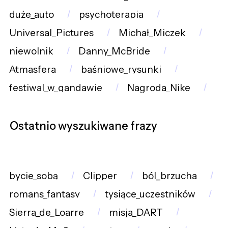
duże_auto
psychoterapia
Universal_Pictures
Michał_Miczek
niewolnik
Danny_McBride
Atmasfera
baśniowe_rysunki
festiwal_w_gandawie
Nagroda_Nike
Ostatnio wyszukiwane frazy
bycie_sobą
Clipper
ból_brzucha
romans_fantasy
tysiące_uczestników
Sierra_de_Loarre
misja_DART