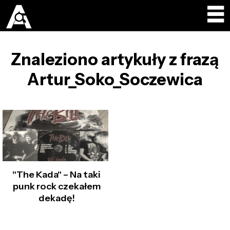
Znaleziono artykuły z frazą
Artur_Soko_Soczewica
"The Kada" – Na taki
punk rock czekałem
dekadę!