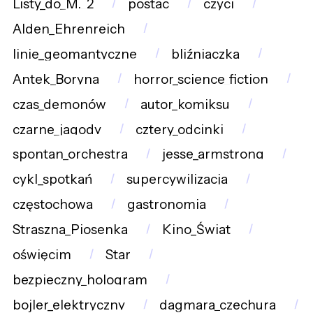
Listy_do_M._2
postac
czyci
Alden_Ehrenreich
linie_geomantyczne
bliźniaczka
Antek_Boryna
horror_science_fiction
czas_demonów
autor_komiksu
czarne_jagody
cztery_odcinki
spontan_orchestra
jesse_armstrong
cykl_spotkań
supercywilizacja
częstochowa
gastronomia
Straszna_Piosenka
Kino_Świat
oświęcim
Star
bezpieczny_hologram
bojler_elektryczny
dagmara_czechura