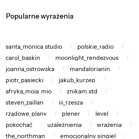
Popularne wyrażenia
santa_monica_studio
polskie_radio
carol_baskin
moonlight_rendezvous
joanna_ostrowska
mandalorianin
piotr_pasiecki
jakub_kurzep
afryka_moja_mio
znikam_std
steven_zaillan
iii_rzesza
rządowe_plany
plener
level
pokochać
uzależnienia
wrażenia
the_northman
emocjonalny_singiel