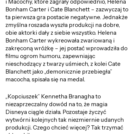
i Macochy, które zagrały odpowiednio, Helena
Bonham Carter i Cate Blanchett – zazwyczaj to
ta pierwsza gra postacie negatywne. Jednakże
zmyślna roszada wyszła produkcji na dobre,
obie aktorki dały z siebie wszystko. Helena
Bonham Carter wykreowała zwariowaną i
zakręconą wróżkę – jej postać wprowadziła do
filmu ogrom humoru, zapewniając
nieschodzący z twarzy uśmiech, z kolei Cate
Blanchett jako „demonicznie przebiegła”
macocha, spisała się na medal.
„Kopciuszek” Kennetha Branagha to
niezaprzeczalny dowód na to, że magia
Disneya ciągle działa. Pozostaje życzyć
wytwórni kolejnych tak niezmiernie udanych
produkcji. Czego chcieć więcej? Tak trzymać