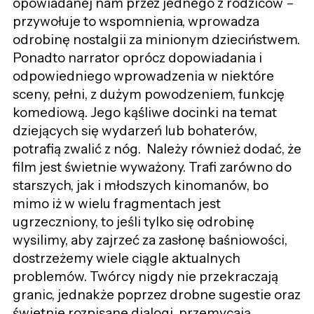
opowiadanej nam przez jednego z rodziców –
przywołuje to wspomnienia, wprowadza
odrobinę nostalgii za minionym dzieciństwem.
Ponadto narrator oprócz dopowiadania i
odpowiedniego wprowadzenia w niektóre
sceny, pełni, z dużym powodzeniem, funkcję
komediową. Jego kąśliwe docinki na temat
dziejących się wydarzeń lub bohaterów,
potrafią zwalić z nóg. Należy również dodać, że
film jest świetnie wyważony. Trafi zarówno do
starszych, jak i młodszych kinomanów, bo
mimo iż w wielu fragmentach jest
ugrzeczniony, to jeśli tylko się odrobinę
wysilimy, aby zajrzeć za zasłonę baśniowości,
dostrzeżemy wiele ciągle aktualnych
problemów. Twórcy nigdy nie przekraczają
granic, jednakże poprzez drobne sugestie oraz
świetnie rozpisane dialogi, przemycają