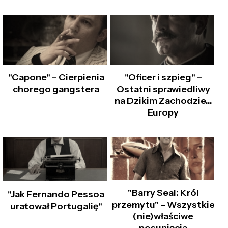
"Capone" – Cierpienia
"Oficer i szpieg" –
chorego gangstera
Ostatni sprawiedliwy
na Dzikim Zachodzie…
Europy
"Barry Seal: Król
"Jak Fernando Pessoa
przemytu" – Wszystkie
uratował Portugalię"
(nie)właściwe
posunięcia