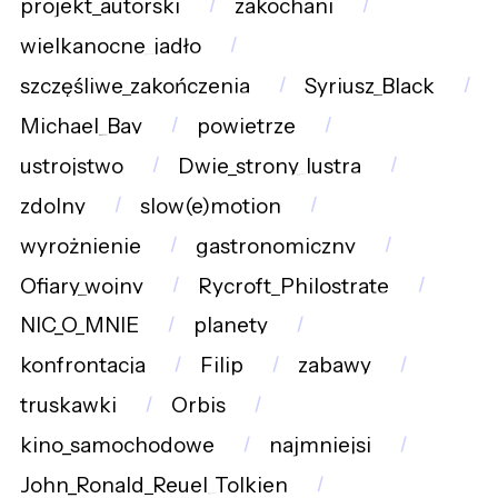
projekt_autorski
zakochani
wielkanocne_jadło
szczęśliwe_zakończenia
Syriusz_Black
Michael_Bay
powietrze
ustrojstwo
Dwie_strony_lustra
zdolny
slow(e)motion
wyrożnienie
gastronomiczny
Ofiary_wojny
Rycroft_Philostrate
NIC_O_MNIE
planety
konfrontacja
Filip
zabawy
truskawki
Orbis
kino_samochodowe
najmniejsi
John_Ronald_Reuel_Tolkien