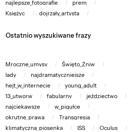
najlepsze_fotografie
prem
Księżyc
dojrzały_artysta
Ostatnio wyszukiwane frazy
Mroczne_umysy
Święto_Żniw
lady
najdramatyczniejsze
hejt_w_internecie
young_adult
13_utworw
fabularny
jeździectwo
najciekawsze
w_pigułce
okrutne_prawa
Transgresja
klimatyczna_piosenka
ISS
Oculus