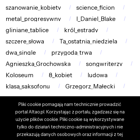
szanowanie_kobiety
science_ficion
metal_progresywny
I_Daniel_Blake
gliniane_tablice
król_estrady
szczere_słowa
Ta_ostatnia_niedziela
dwa_single
przygoda_trwa
Agnieszka_Grochowska
songwriterzy
Koloseum
8_kobiet
ludowa
klasa_saksofonu
Grzegorz_Małecki
Pliki cookie pomagają nam technicznie prowadzić
portal Altao.pl. Korzystając z portalu, zgadzasz się na
użycie plików cookie. Pliki cookie są wykorzystywane
tylko do działań techniczno-administracyjnych i nie
przekazują danych osobowych oraz informacji z tej