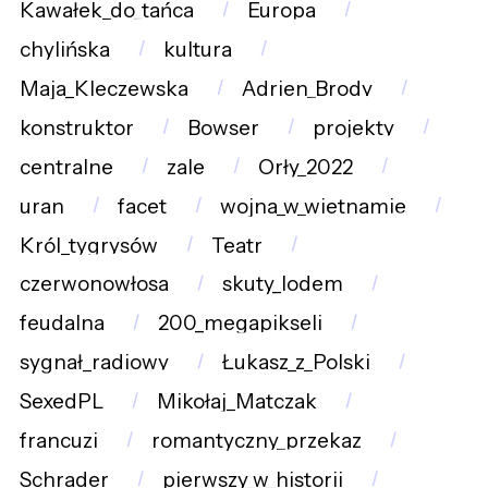
Kawałek_do_tańca
Europa
chylińska
kultura
Maja_Kleczewska
Adrien_Brody
konstruktor
Bowser
projekty
centralne
zale
Orły_2022
uran
facet
wojna_w_wietnamie
Król_tygrysów
Teatr
czerwonowłosa
skuty_lodem
feudalna
200_megapikseli
sygnał_radiowy
Łukasz_z_Polski
SexedPL
Mikołaj_Matczak
francuzi
romantyczny_przekaz
Schrader
pierwszy_w_historii