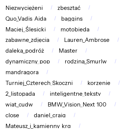
Niezwyciężeni
zbesztać
Quo_Vadis_Aida
baggins
Maciej_Ślesicki
motobieda
zabawne_zdjęcia
Lauren_Ambrose
daleka_podróż
Master
dynamiczny_pop
rodzina_Smurlw
mandragora
Turniej_Czterech_Skoczni
korzenie
2_listopada
inteligentne_teksty
wiat_cudw
BMW_Vision_Next_100
close
daniel_craig
Mateusz_i_kamienny_krg