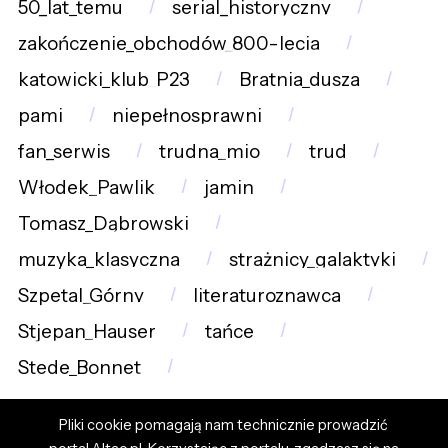
50_lat_temu
serial_historyczny
zakończenie_obchodów_800-lecia
katowicki_klub_P23
Bratnia_dusza
pami
niepełnosprawni
fan_serwis
trudna_mio
trud
Włodek_Pawlik
jamin
Tomasz_Dąbrowski
muzyka_klasyczna
strażnicy_galaktyki
Szpetal_Górny
literaturoznawca
Stjepan_Hauser
tańce
Stede_Bonnet
Pliki cookie pomagają nam technicznie prowadzić