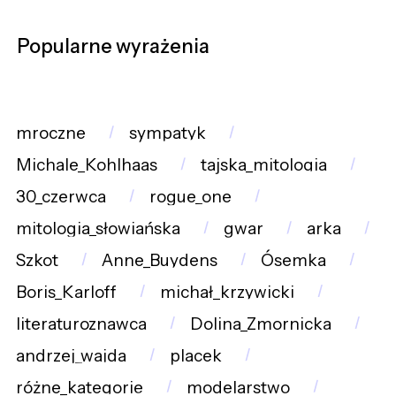
Popularne wyrażenia
mroczne
sympatyk
Michale_Kohlhaas
tajska_mitologia
30_czerwca
rogue_one
mitologia_słowiańska
gwar
arka
Szkot
Anne_Buydens
Ósemka
Boris_Karloff
michał_krzywicki
literaturoznawca
Dolina_Zmornicka
andrzej_wajda
placek
różne_kategorie
modelarstwo