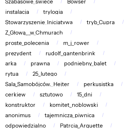
Szabasowe_świece
Bowser
instalacja
trylogia
Stowarzyszenie_Inicjatywa
tryb_Cupra
Z_Głową__w_Chmurach
proste_polecenia
m_j_rower
prezydent
rudolf_gantenbrink
arka
prawna
podniebny_balet
rytua
25_lutego
Sala_Samobójców._Hejter
perkusistka
cerkiew
sztutowo
15_dni
konstruktor
komitet_noblowski
anonimus
tajemnicza_piwnica
odpowiedzialno
Patrcia_Arquette