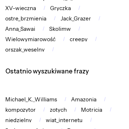
XV-wieczna
Gryczka
ostre_brzmienia
Jack_Grazer
Anna_Sawai
Skolimw
Wielowymiarowość
creepy
orszak_weselny
Ostatnio wyszukiwane frazy
Michael_K._Williams
Amazonia
kompozytor
zotych
Motricia
niedzielny
wiat_internetu