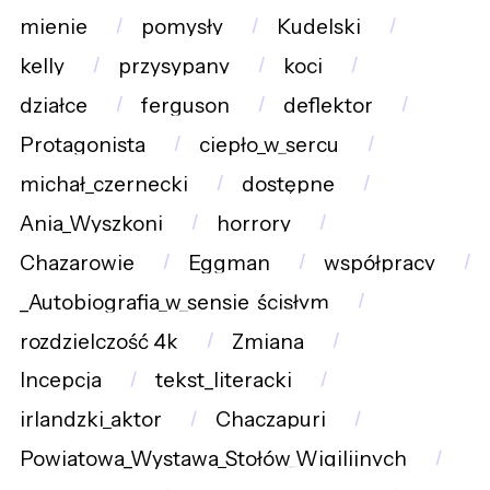
mienie
pomysły
Kudelski
kelly
przysypany
koci
działce
ferguson
deflektor
Protagonista
ciepło_w_sercu
michał_czernecki
dostępne
Ania_Wyszkoni
horrory
Chazarowie
Eggman
współpracy
_Autobiografia_w_sensie_ścisłym
rozdzielczość_4k
Zmiana
Incepcja
tekst_literacki
irlandzki_aktor
Chaczapuri
Powiatowa_Wystawa_Stołów_Wigilijnych