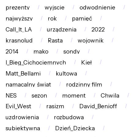
prezenty
wyjscie
odwodnienie
najwyższy
rok
pamięć
Call_It_LA
urządzenia
2022
krasnolud
Rasta
wojownik
2014
mako
sondy
I_Bieg_Cichociemnych
Kieł
Matt_Bellami
kultowa
namacalny_świat
rodzinny_film
NES
sezon
moment
Chwila
Evil_West
rasizm
David_Benioff
uzdrowienia
rozbudowa
subiektywna
Dzień_Dziecka