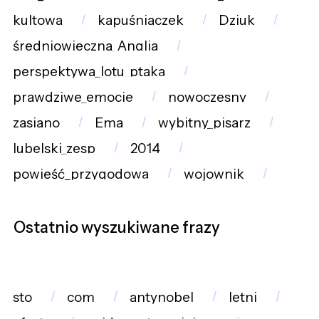
kultowa
kapuśniaczek
Dziuk
średniowieczna_Anglia
perspektywa_lotu_ptaka
prawdziwe_emocje
nowoczesny
zasiano
Ema
wybitny_pisarz
lubelski_zesp
2014
powieść_przygodowa
wojownik
Ostatnio wyszukiwane frazy
sto
com
antynobel
letni