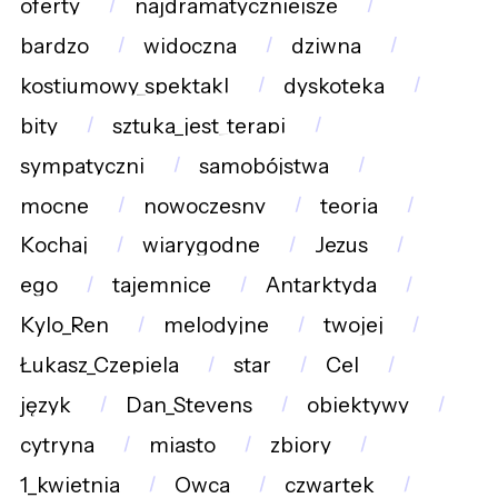
oferty
najdramatyczniejsze
bardzo
widoczna
dziwna
kostiumowy_spektakl
dyskoteka
bity
sztuka_jest_terapi
sympatyczni
samobójstwa
mocne
nowoczesny
teoria
Kochaj
wiarygodne
Jezus
ego
tajemnice
Antarktyda
Kylo_Ren
melodyjne
twojej
Łukasz_Czepiela
star
Cel
język
Dan_Stevens
obiektywy
cytryna
miasto
zbiory
1_kwietnia
Owca
czwartek