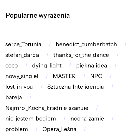
Popularne wyrażenia
serce_Torunia
benedict_cumberbatch
stefan_darda
thanks_for_the_dance
coco
dying_light
piękna_idea
nowy_singiel
MASTER
NPC
lost_in_you
Sztuczna_Inteligencja
bareja
Najmro._Kocha_kradnie_szanuje
nie_jestem_bogiem
nocna_zamie
problem
Opera_Leśna