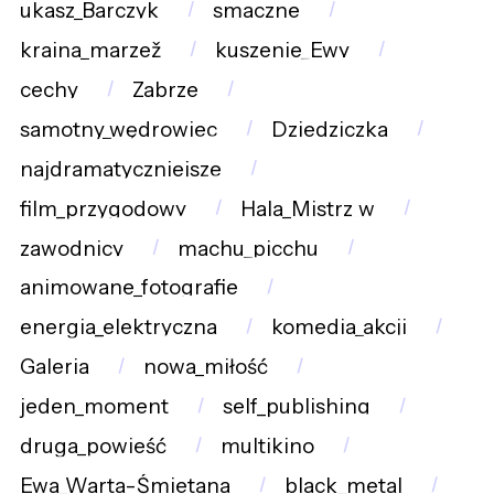
ukasz_Barczyk
smaczne
kraina_marzež
kuszenie_Ewy
cechy
Zabrze
samotny_wędrowiec
Dziedziczka
najdramatyczniejsze
film_przygodowy
Hala_Mistrz_w
zawodnicy
machu_picchu
animowane_fotografie
energia_elektryczna
komedia_akcji
Galeria
nowa_miłość
jeden_moment
self_publishing
druga_powieść
multikino
Ewa_Warta-Śmietana
black_metal