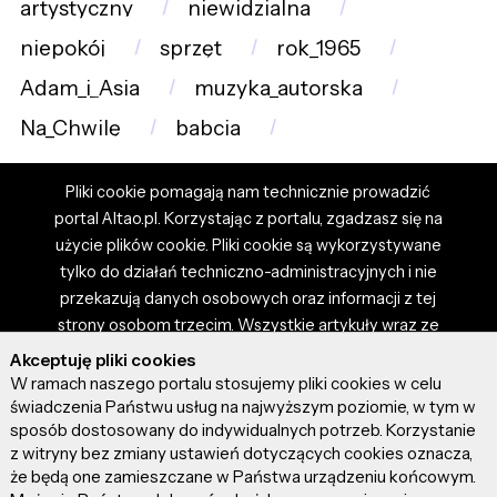
artystyczny
niewidzialna
niepokój
sprzęt
rok_1965
Adam_i_Asia
muzyka_autorska
Na_Chwilę
babcia
Pliki cookie pomagają nam technicznie prowadzić
portal Altao.pl. Korzystając z portalu, zgadzasz się na
użycie plików cookie. Pliki cookie są wykorzystywane
tylko do działań techniczno-administracyjnych i nie
przekazują danych osobowych oraz informacji z tej
strony osobom trzecim. Wszystkie artykuły wraz ze
zdjęciami i materiałami dostępnymi na portalu są
Akceptuję pliki cookies
własnością użytkowników. Administrator i właściciel
W ramach naszego portalu stosujemy pliki cookies w celu
portalu nie ponosi odpowiedzialności za tresci
świadczenia Państwu usług na najwyższym poziomie, w tym w
sposób dostosowany do indywidualnych potrzeb. Korzystanie
prezentowane przez autorów artykułów. Dodając
z witryny bez zmiany ustawień dotyczących cookies oznacza,
artykuł, zgadzasz się z regulaminem portalu oraz
że będą one zamieszczane w Państwa urządzeniu końcowym.
ponosisz odpowiedzialność za wszystkie materiały