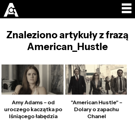
Znaleziono artykuły z frazą
American_Hustle
Amy Adams – od
"American Hustle" –
uroczego kaczątka po
Dolary o zapachu
lśniącego łabędzia
Chanel