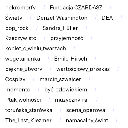
nekromorfy
Fundacja_CZARDASZ
Święty
Denzel_Washington
DEA
pop_rock
Sandra_Hüller
Rzeczywisto
przyjemność
kobiet_o_wielu_twarzach
wegetarianka
Emile_Hirsch
piękne_utwory
wartościowy_przekaz
Cosplay
marcin_szwajcer
memento
być_człowiekiem
Ptak_wolności
muzyczny_raj
toruńska_starówka
scena_operowa
The_Last_Klezmer
namacalny_świat