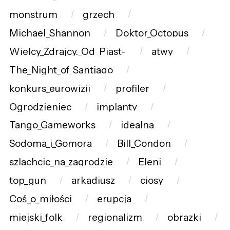
monstrum
grzech
Michael_Shannon
Doktor_Octopus
Wielcy_Zdrajcy._Od_Piast-
atwy
The_Night_of_Santiago
konkurs_eurowizji
profiler
Ogrodzieniec
implanty
Tango_Gameworks
idealna
Sodoma_i_Gomora
Bill_Condon
szlachcic_na_zagrodzie
Eleni
top_gun
arkadiusz
ciosy
Coś_o_miłości
erupcja
miejski_folk
regionalizm
obrazki