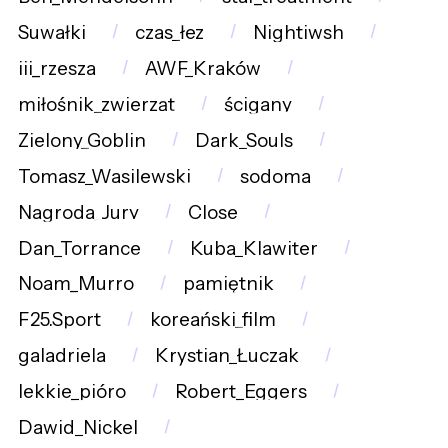
Suwałki
czas_łez
Nightiwsh
iii_rzesza
AWF_Kraków
miłośnik_zwierząt
ścigany
Zielony_Goblin
Dark_Souls
Tomasz_Wasilewski
sodoma
Nagroda_Jury
Close
Dan_Torrance
Kuba_Klawiter
Noam_Murro
pamiętnik
F25.Sport
koreański_film
galadriela
Krystian_Łuczak
lekkie_pióro
Robert_Eggers
Dawid_Nickel