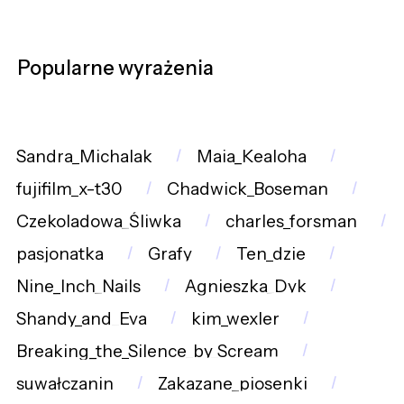
Popularne wyrażenia
Sandra_Michalak
Maia_Kealoha
fujifilm_x-t30
Chadwick_Boseman
Czekoladowa_Śliwka
charles_forsman
pasjonatka
Grafy
Ten_dzie
Nine_Inch_Nails
Agnieszka_Dyk
Shandy_and_Eva
kim_wexler
Breaking_the_Silence_by_Scream
suwałczanin
Zakazane_piosenki