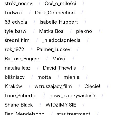
stróż_nocny
Coś_o_miłości
Ludwiki
Dark_Connection
63_edycja
Isabelle_Huppert
tyle_barw
Matka_Boa
piękno
średni_film
_niedociągnięcia
rok_1972
Palmer_Luckey
Bartosz_Bogusz
Mińśk
natalia_lesz
David_Thewlis
bliźniacy
motta
mienie
Kraków
wzruszający_film
Cięcie!
Lone_Scherfig
nowa_rzeczywistość
Shane_Black
WIDZIMY_SIĘ
Ben_Mendelsohn
star_treatment