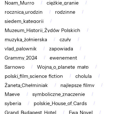
Noam_Murro
ciężkie_granie
rocznica_urodzin
rodzinne
siedem_kategorii
Muzeum_Historii_Żydów_Polskich
muzyka_żołnierska
czuły
vlad_palownik
zapowiada
Grammy_2024
ewenement
Sarnowo
Wojna_o_planetę_małp
polski_film_science_fiction
cholula
Żaneta_Chełminiak
najlepsze_filmy
Maeve
symboliczne_znaczenie
syberia
polskie_House_of_Cards
Grand_Budapest_Hotel
Ewa_Novel