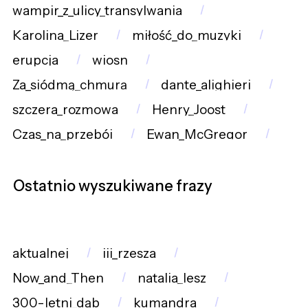
wampir_z_ulicy_transylwania
Karolina_Lizer
miłość_do_muzyki
erupcja
wiosn
Za_siódmą_chmurą
dante_alighieri
szczera_rozmowa
Henry_Joost
Czas_na_przebój
Ewan_McGregor
Ostatnio wyszukiwane frazy
aktualnej
iii_rzesza
Now_and_Then
natalia_lesz
300-letni_dąb
kumandra