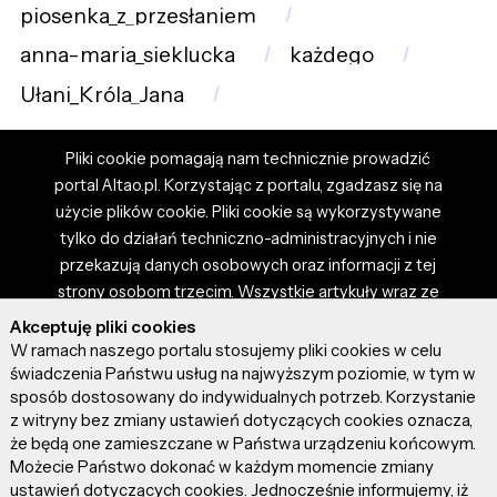
piosenka_z_przesłaniem
anna-maria_sieklucka
każdego
Ułani_Króla_Jana
Pliki cookie pomagają nam technicznie prowadzić
portal Altao.pl. Korzystając z portalu, zgadzasz się na
użycie plików cookie. Pliki cookie są wykorzystywane
tylko do działań techniczno-administracyjnych i nie
przekazują danych osobowych oraz informacji z tej
strony osobom trzecim. Wszystkie artykuły wraz ze
zdjęciami i materiałami dostępnymi na portalu są
Akceptuję pliki cookies
własnością użytkowników. Administrator i właściciel
W ramach naszego portalu stosujemy pliki cookies w celu
portalu nie ponosi odpowiedzialności za tresci
świadczenia Państwu usług na najwyższym poziomie, w tym w
sposób dostosowany do indywidualnych potrzeb. Korzystanie
prezentowane przez autorów artykułów. Dodając
z witryny bez zmiany ustawień dotyczących cookies oznacza,
artykuł, zgadzasz się z regulaminem portalu oraz
że będą one zamieszczane w Państwa urządzeniu końcowym.
ponosisz odpowiedzialność za wszystkie materiały
Możecie Państwo dokonać w każdym momencie zmiany
umieszczone przez Ciebie na stronie altao.pl.
ustawień dotyczących cookies. Jednocześnie informujemy, iż