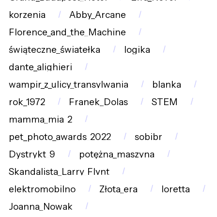
korzenia
Abby_Arcane
Florence_and_the_Machine
świąteczne_światełka
logika
dante_alighieri
wampir_z_ulicy_transylwania
blanka
rok_1972
Franek_Dolas
STEM
mamma_mia_2
pet_photo_awards_2022
sobibr
Dystrykt_9
potężna_maszyna
Skandalista_Larry_Flynt
elektromobilno
Złota_era
loretta
Joanna_Nowak