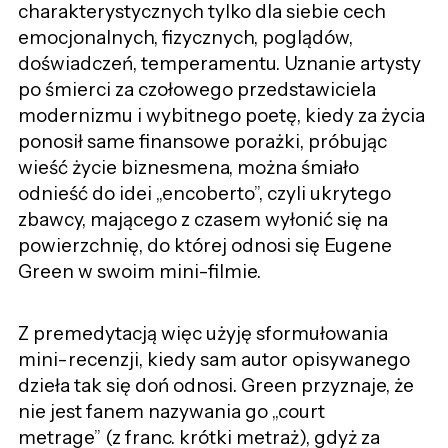
charakterystycznych tylko dla siebie cech
emocjonalnych, fizycznych, poglądów,
doświadczeń, temperamentu. Uznanie artysty
po śmierci za czołowego przedstawiciela
modernizmu i wybitnego poetę, kiedy za życia
ponosił same finansowe porażki, próbując
wieść życie biznesmena, można śmiało
odnieść do idei
„
encoberto
”
, czyli ukrytego
zbawcy, mającego z czasem wyłonić się na
powierzchnię, do której odnosi się Eugene
Green w swoim mini-filmie.
Z premedytacją więc użyję sformułowania
mini-recenzji, kiedy sam autor opisywanego
dzieła tak się doń odnosi. Green przyznaje, że
nie jest fanem nazywania go
„
court
metrage
”
(z franc. krótki metraż), gdyż za