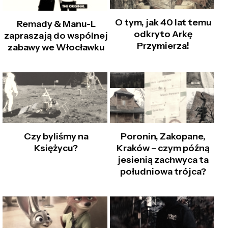
O tym, jak 40 lat temu
Remady & Manu-L
odkryto Arkę
zapraszają do wspólnej
Przymierza!
zabawy we Włocławku
Czy byliśmy na
Poronin, Zakopane,
Księżycu?
Kraków – czym późną
jesienią zachwyca ta
południowa trójca?