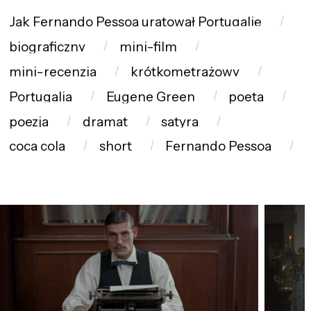
Jak Fernando Pessoa uratował Portugalię
biograficzny
mini-film
mini-recenzja
krótkometrażowy
Portugalia
Eugene Green
poeta
poezja
dramat
satyra
coca cola
short
Fernando Pessoa