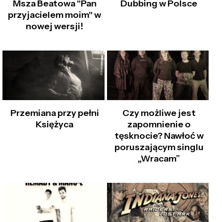
Msza Beatowa "Pan
Dubbing w Polsce
przyjacielem moim" w
nowej wersji!
Przemiana przy pełni
Czy możliwe jest
Księżyca
zapomnienie o
tęsknocie? Nawłoć w
poruszającym singlu
„Wracam”