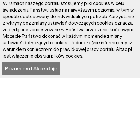
W ramach naszego portalu stosujemy pliki cookies w celu
„Nightborne”!
świadczenia Państwu usług na najwyższym poziomie, w tym w
sposób dostosowany do indywidualnych potrzeb. Korzystanie
z witryny bez zmiany ustawień dotyczących cookies oznacza,
Artykuły z tej samej kategorii
że będą one zamieszczane w Państwa urządzeniu końcowym.
Możecie Państwo dokonać w każdym momencie zmiany
ustawień dotyczących cookies. Jednocześnie informujemy, iż
warunkiem koniecznym do prawidłowej pracy portalu Altao.pl
jest włączenie obsługi plików cookies.
Rozumiem I Akceptuję
"Gladiator II" – Już nie ta
"Odyseja" – Itaka
siła i honor
smutna taka…