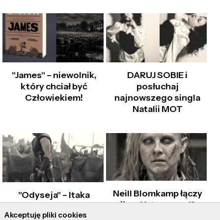
"James" – niewolnik,
DARUJ SOBIE i
który chciał być
posłuchaj
Człowiekiem!
najnowszego singla
Natalii MOT
Neill Blomkamp łączy
"Odyseja" – Itaka
siły z AI, tworząc 13-
smutna taka…
Akceptuję pliki cookies
minutowy