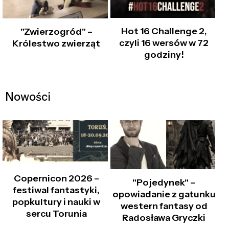
Hot 16 Challenge 2,
"Zwierzogród" –
czyli 16 wersów w 72
Królestwo zwierząt
godziny!
Nowości
Copernicon 2026 –
"Pojedynek" –
festiwal fantastyki,
opowiadanie z gatunku
popkultury i nauki w
western fantasy od
sercu Torunia
Radosława Gryczki