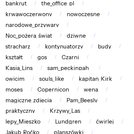
bankrut
the_office_pl
krwawoczerwony
nowoczesne
narodowe_przywary
Noc_pożera_świat
dziwne
stracharz
kontynuatorzy
budy
kształt
gos
Czarni
Kasia_Lins
sam_peckinpah_
owicim
souls_like
kapitan_Kirk
moses
Copernicon
wena
magiczne_zdjęcia
Pam_Beesly
praktyczny
Krzywy_Las
lepy_Mieszko
Lundgren
ćwirlej
Jakub_Roćko
planszówki