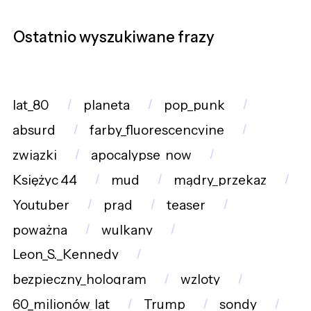
Ostatnio wyszukiwane frazy
lat_80
planeta
pop_punk
absurd
farby_fluorescencyjne
związki
apocalypse_now
Księżyc_44
mud
mądry_przekaz
Youtuber
prąd
teaser
poważna
wulkany
Leon_S._Kennedy
bezpieczny_hologram
wzloty
60_milionów_lat
Trump
sondy