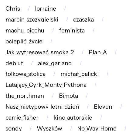
Chris
lorraine
marcin_szczygielski
czaszka
machu_picchu
feminista
ocieplić_życie
Jak_wytresować_smoka_2
Plan_A
debiut
alex_garland
folkowa_stolica
michał_balicki
Latający_Cyrk_Monty_Pythona
the_northman
Bimota
Nasz_nietypowy_letni_dzień
Eleven
carrie_fisher
kino_autorskie
sondy
Wyszków
No_Way_Home