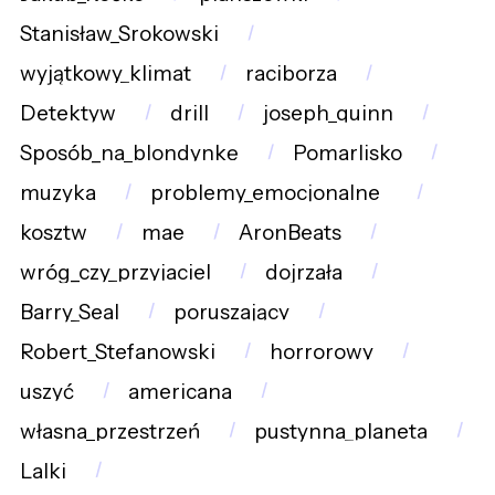
Stanisław_Srokowski
wyjątkowy_klimat
raciborza
Detektyw
drill
joseph_quinn
Sposób_na_blondynkę
Pomarlisko
muzyka
problemy_emocjonalne_
kosztw
mae
AronBeats
wróg_czy_przyjaciel
dojrzała
Barry_Seal
poruszający
Robert_Stefanowski
horrorowy
uszyć
americana
własna_przestrzeń
pustynna_planeta
Lalki