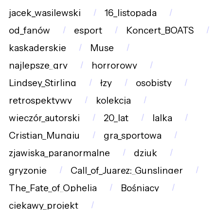
jacek_wasilewski
16_listopada
od_fanów
esport
Koncert_BOATS
kaskaderskie
Muse
najlepsze_gry
horrorowy
Lindsey_Stirling
łzy
osobisty
retrospektywy
kolekcja
wieczór_autorski
20_lat
lalka
Cristian_Mungiu
gra_sportowa
zjawiska_paranormalne
dziuk
gryzonie
Call_of_Juarez:_Gunslinger
The_Fate_of_Ophelia
Bośniacy
ciekawy_projekt