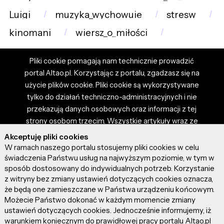
Luigi
muzyka_wychowuje
stresw
kinomani
wiersz_o_miłości
Pliki cookie pomagają nam technicznie prowadzić
portal Altao.pl. Korzystając z portalu, zgadzasz się na
użycie plików cookie. Pliki cookie są wykorzystywane
tylko do działań techniczno-administracyjnych i nie
przekazują danych osobowych oraz informacji z tej
strony osobom trzecim. Wszystkie artykuły wraz ze
zdjęciami i materiałami dostępnymi na portalu są
Akceptuję pliki cookies
własnością użytkowników. Administrator i właściciel
W ramach naszego portalu stosujemy pliki cookies w celu
portalu nie ponosi odpowiedzialności za tresci
świadczenia Państwu usług na najwyższym poziomie, w tym w
sposób dostosowany do indywidualnych potrzeb. Korzystanie
prezentowane przez autorów artykułów. Dodając
z witryny bez zmiany ustawień dotyczących cookies oznacza,
artykuł, zgadzasz się z regulaminem portalu oraz
że będą one zamieszczane w Państwa urządzeniu końcowym.
ponosisz odpowiedzialność za wszystkie materiały
Możecie Państwo dokonać w każdym momencie zmiany
umieszczone przez Ciebie na stronie altao.pl.
ustawień dotyczących cookies. Jednocześnie informujemy, iż
Szczegóły dostępne w regulaminie portalu.
warunkiem koniecznym do prawidłowej pracy portalu Altao.pl