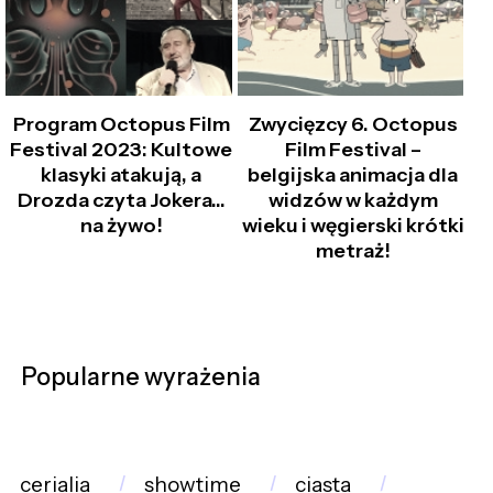
Program Octopus Film
Zwycięzcy 6. Octopus
Festival 2023: Kultowe
Film Festival –
klasyki atakują, a
belgijska animacja dla
Drozda czyta Jokera...
widzów w każdym
na żywo!
wieku i węgierski krótki
metraż!
Popularne wyrażenia
cerialia
showtime
ciasta