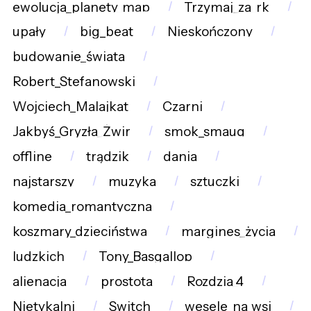
ewolucja_planety_map
Trzymaj_za_rk
upały
big_beat
Nieskończony
budowanie_świata
Robert_Stefanowski
Wojciech_Malajkat
Czarni
Jakbyś_Gryzła_Żwir
smok_smaug
offline
trądzik
dania
najstarszy
muzyka
sztuczki
komedia_romantyczna
koszmary_dzieciństwa
margines_życia
ludzkich
Tony_Basgallop
alienacja
prostota
Rozdzia_4
Nietykalni
Switch
wesele_na_wsi