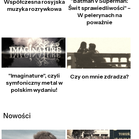
"Batman v Superman:
Współczesna rosyjska
Świt sprawiedliwości" –
muzyka rozrywkowa
W pelerynach na
poważnie
"Imaginature", czyli
Czy on mnie zdradza?
symfoniczny metal w
polskim wydaniu!
Nowości