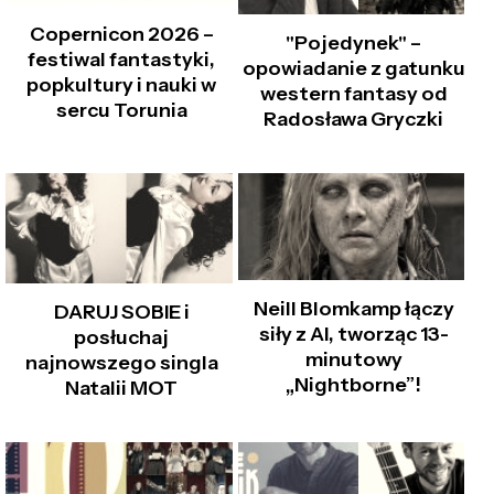
Copernicon 2026 –
"Pojedynek" –
festiwal fantastyki,
opowiadanie z gatunku
popkultury i nauki w
western fantasy od
sercu Torunia
Radosława Gryczki
Neill Blomkamp łączy
DARUJ SOBIE i
siły z AI, tworząc 13-
posłuchaj
minutowy
najnowszego singla
„Nightborne”!
Natalii MOT