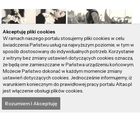
Akceptuję pliki cookies
W ramach naszego portalu stosujemy pliki cookies w celu
świadczenia Państwu usług na najwyższym poziomie, w tym w
DARUJ SOBIE i
"Odyseja" – Itaka
sposób dostosowany do indywidualnych potrzeb. Korzystanie
posłuchaj
smutna taka…
z witryny bez zmiany ustawień dotyczących cookies oznacza,
najnowszego singla
że będą one zamieszczane w Państwa urządzeniu końcowym.
Natalii MOT
Możecie Państwo dokonać w każdym momencie zmiany
ustawień dotyczących cookies. Jednocześnie informujemy, iż
warunkiem koniecznym do prawidłowej pracy portalu Altao.pl
jest włączenie obsługi plików cookies.
Artykuły z tej samej kategorii
Rozumiem I Akceptuję