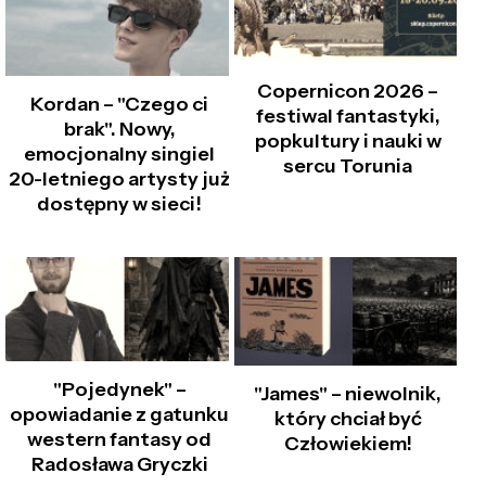
Copernicon 2026 –
Kordan – "Czego ci
festiwal fantastyki,
brak". Nowy,
popkultury i nauki w
emocjonalny singiel
sercu Torunia
20-letniego artysty już
dostępny w sieci!
"Pojedynek" –
"James" – niewolnik,
opowiadanie z gatunku
który chciał być
western fantasy od
Człowiekiem!
Radosława Gryczki