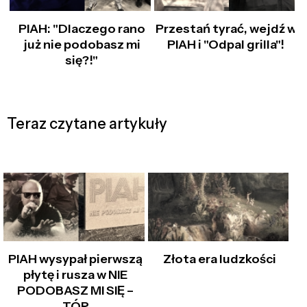
PIAH: "Dlaczego rano
Przestań tyrać, wejdź w
już nie podobasz mi
PIAH i "Odpal grilla"!
się?!"
Teraz czytane artykuły
PIAH wysypał pierwszą
Złota era ludzkości
płytę i rusza w NIE
PODOBASZ MI SIĘ –
TÓR