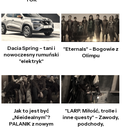
Dacia Spring – tani i
"Eternals" – Bogowie z
nowoczesny rumuński
Olimpu
"elektryk"
Jak to jest być
"LARP. Miłość, trolle i
„Nieidealnym”?
inne questy" – Zawody,
PALANIK z nowym
podchody,