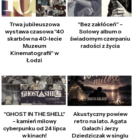
Trwa jubileuszowa
"Bez zakłóceń" –
wystawa czasowa "40
Solowy album o
skarbów na 40-lecie
świadomym czerpaniu
Muzeum
radości z życia
Kinematografii" w
Łodzi
"GHOST IN THE SHELL"
Akustyczny powiew
– kamień milowy
retro na lato. Agata
cyberpunku od 24 lipca
Gałach i Jerzy
w kinach!
Dziedziczak w singlu