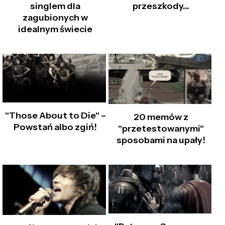
singlem dla
przeszkody…
zagubionych w
idealnym świecie
"Those About to Die" –
20 memów z
Powstań albo zgiń!
"przetestowanymi"
sposobami na upały!