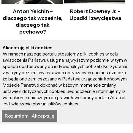
Anton Yelchin –
Robert Downey Jr. –
dlaczego tak wcześnie,
Upadki i zwycięstwa
dlaczego tak
pechowo?
Akceptuję pliki cookies
W ramach naszego portalu stosujemy pliki cookies w celu
świadczenia Państwu usług na najwyższym poziomie, w tym w
sposób dostosowany do indywidualnych potrzeb. Korzystanie
z witryny bez zmiany ustawień dotyczących cookies oznacza,
że będą one zamieszczane w Państwa urządzeniu końcowym.
Wrażliwy mężczyzna i
Bruce Lee – sukces i
Możecie Państwo dokonać w każdym momencie zmiany
zdolny aktor. Oto Piotr
klątwa mistrza kung-fu
ustawień dotyczących cookies. Jednocześnie informujemy, iż
Witkowski!
warunkiem koniecznym do prawidłowej pracy portalu Altao.pl
jest włączenie obsługi plików cookies.
Rozumiem I Akceptuję