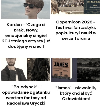
Copernicon 2026 –
Kordan – "Czego ci
festiwal fantastyki,
brak". Nowy,
popkultury i nauki w
emocjonalny singiel
sercu Torunia
20-letniego artysty już
dostępny w sieci!
"Pojedynek" –
"James" – niewolnik,
opowiadanie z gatunku
który chciał być
western fantasy od
Człowiekiem!
Radosława Gryczki