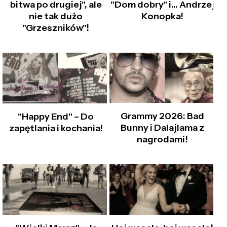
bitwa po drugiej", ale
"Dom dobry" i… Andrzej
nie tak dużo
Konopka!
"Grzeszników"!
Grammy 2026: Bad
"Happy End" – Do
Bunny i Dalajlama z
zapętlania i kochania!
nagrodami!