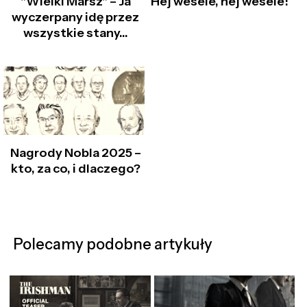
"Wielki Marsz" – Ja
Hej wesele, hej wesele!
wyczerpany idę przez
wszystkie stany…
Nagrody Nobla 2025 –
kto, za co, i dlaczego?
Polecamy podobne artykuły