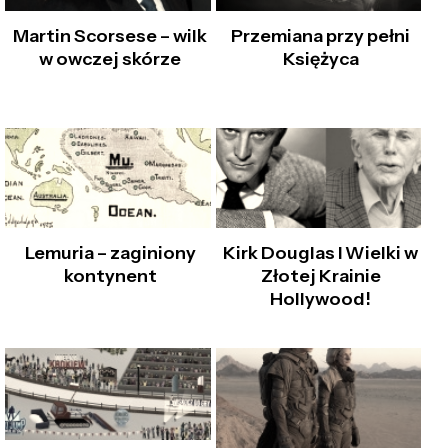
Martin Scorsese – wilk
Przemiana przy pełni
w owczej skórze
Księżyca
Lemuria – zaginiony
Kirk Douglas I Wielki w
kontynent
Złotej Krainie
Hollywood!