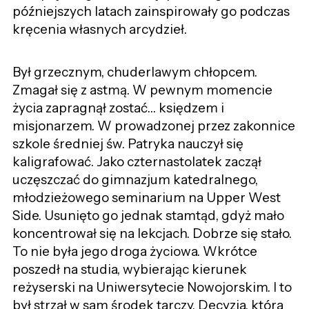
późniejszych latach zainspirowały go podczas
kręcenia własnych arcydzieł.
Był grzecznym, chuderlawym chłopcem.
Zmagał się z astmą. W pewnym momencie
życia zapragnął zostać… księdzem i
misjonarzem. W prowadzonej przez zakonnice
szkole średniej św. Patryka nauczył się
kaligrafować. Jako czternastolatek zaczął
uczęszczać do gimnazjum katedralnego,
młodzieżowego seminarium na Upper West
Side. Usunięto go jednak stamtąd, gdyż mało
koncentrował się na lekcjach. Dobrze się stało.
To nie była jego droga życiowa. Wkrótce
poszedł na studia, wybierając kierunek
reżyserski na Uniwersytecie Nowojorskim. I to
był strzał w sam środek tarczy. Decyzja, która