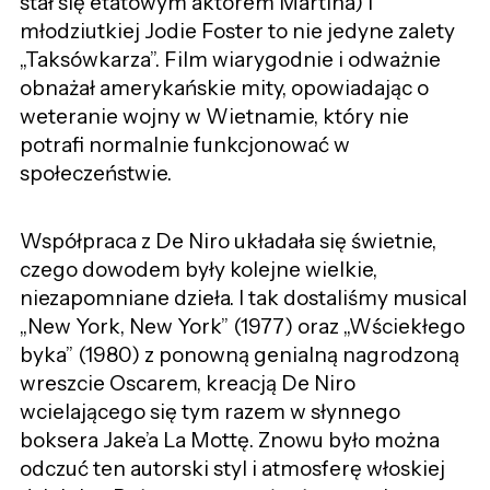
stał się etatowym aktorem Martina) i
młodziutkiej Jodie Foster to nie jedyne zalety
„Taksówkarza”. Film wiarygodnie i odważnie
obnażał amerykańskie mity, opowiadając o
weteranie wojny w Wietnamie, który nie
potrafi normalnie funkcjonować w
społeczeństwie.
Współpraca z De Niro układała się świetnie,
czego dowodem były kolejne wielkie,
niezapomniane dzieła. I tak dostaliśmy musical
„New York, New York” (1977) oraz „Wściekłego
byka” (1980) z ponowną genialną nagrodzoną
wreszcie Oscarem, kreacją De Niro
wcielającego się tym razem w słynnego
boksera Jake’a La Mottę. Znowu było można
odczuć ten autorski styl i atmosferę włoskiej