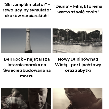
"Ski Jump Simulator" –
"Diuna" – Film, któremu
rewolucyjny symulator
warto stawić czoło!
skoków narciarskich!
Bell Rock – najstarsza
Nowy Duninów nad
latarnia morska na
Wisłą – port jachtowy
Świecie zbudowana na
oraz zabytki
morzu