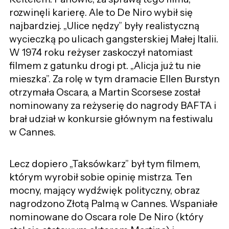
rozwinęli karierę. Ale to De Niro wybił się
najbardziej. „Ulice nędzy” były realistyczną
wycieczką po ulicach gangsterskiej Małej Italii.
W 1974 roku reżyser zaskoczył natomiast
filmem z gatunku drogi pt. „Alicja już tu nie
mieszka”. Za rolę w tym dramacie Ellen Burstyn
otrzymała Oscara, a Martin Scorsese został
nominowany za reżyserię do nagrody BAFTA i
brał udział w konkursie głównym na festiwalu
w Cannes.
Lecz dopiero „Taksówkarz” był tym filmem,
którym wyrobił sobie opinię mistrza. Ten
mocny, mający wydźwięk polityczny, obraz
nagrodzono Złotą Palmą w Cannes. Wspaniałe
nominowane do Oscara role De Niro (który