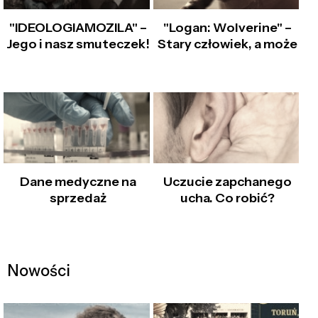
"IDEOLOGIAMOZILA" –
"Logan: Wolverine" –
Jego i nasz smuteczek!
Stary człowiek, a może
Dane medyczne na
Uczucie zapchanego
sprzedaż
ucha. Co robić?
Nowości