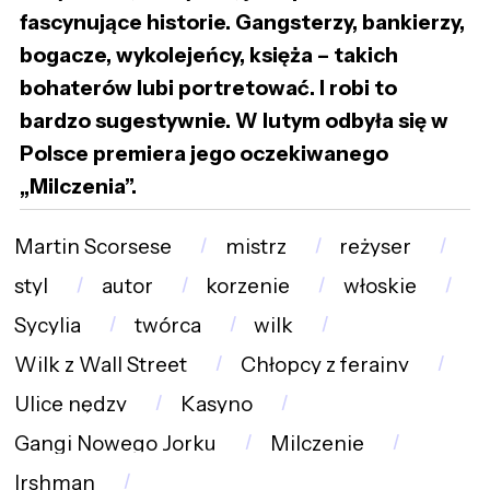
fascynujące historie. Gangsterzy, bankierzy,
bogacze, wykolejeńcy, księża – takich
bohaterów lubi portretować. I robi to
bardzo sugestywnie. W lutym odbyła się w
Polsce premiera jego oczekiwanego
„Milczenia”.
Martin Scorsese
mistrz
reżyser
styl
autor
korzenie
włoskie
Sycylia
twórca
wilk
Wilk z Wall Street
Chłopcy z ferajny
Ulice nędzy
Kasyno
Gangi Nowego Jorku
Milczenie
Irshman