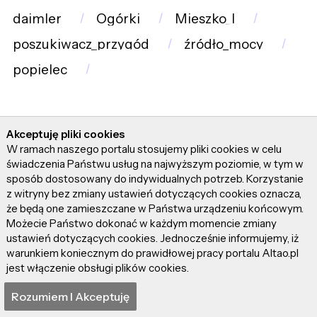
daimler
Ogórki
Mieszko_I
poszukiwacz_przygód
źródło_mocy
popielec
Ostatnio wyszukiwane frazy
Akceptuję pliki cookies
W ramach naszego portalu stosujemy pliki cookies w celu
świadczenia Państwu usług na najwyższym poziomie, w tym w
sposób dostosowany do indywidualnych potrzeb. Korzystanie
hipnotyzująca_muzyka
łąki
z witryny bez zmiany ustawień dotyczących cookies oznacza,
że będą one zamieszczane w Państwa urządzeniu końcowym.
Grażyna_Szapołowska
Możecie Państwo dokonać w każdym momencie zmiany
ustawień dotyczących cookies. Jednocześnie informujemy, iż
adaptacja_opowiadań
warunkiem koniecznym do prawidłowej pracy portalu Altao.pl
Kamil_Śmiałkowski
8_odcinków
jest włączenie obsługi plików cookies.
nóż
Dexter_Sol_Ansell
Niema
Rozumiem I Akceptuję