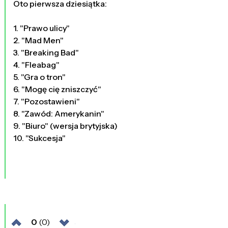
Oto pierwsza dziesiątka:
1. "Prawo ulicy"
2. "Mad Men"
3. "Breaking Bad"
4. "Fleabag"
5. "Gra o tron"
6. "Mogę cię zniszczyć"
7. "Pozostawieni"
8. "Zawód: Amerykanin"
9. "Biuro" (wersja brytyjska)
10. "Sukcesja"
0
(0)