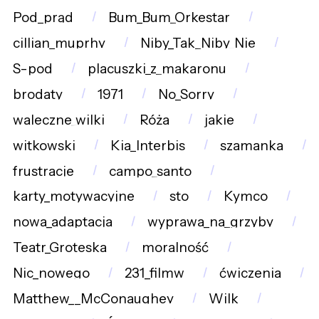
Pod_prąd
Bum_Bum_Orkestar
cillian_muprhy
Niby_Tak_Niby_Nie
S-pod
placuszki_z_makaronu
brodaty
1971
No_Sorry
waleczne_wilki
Róża
jakie
witkowski
Kia_Interbis
szamanka
frustracje
campo_santo
karty_motywacyjne
sto
Kymco
nowa_adaptacja
wyprawa_na_grzyby
Teatr_Groteska
moralność
Nic_nowego
231_filmw
ćwiczenia
Matthew__McConaughey
Wilk