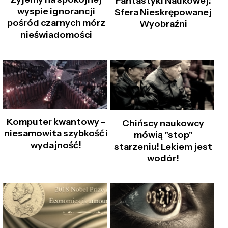
Fantastyki Naukowej:
wyspie ignorancji
Sfera Nieskrępowanej
pośród czarnych mórz
Wyobraźni
nieświadomości
Komputer kwantowy –
Chińscy naukowcy
niesamowita szybkość i
mówią "stop"
wydajność!
starzeniu! Lekiem jest
wodór!