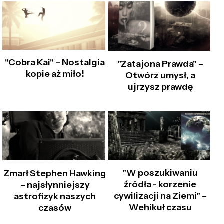
"Cobra Kai" – Nostalgia
"Zatajona Prawda" –
kopie aż miło!
Otwórz umysł, a
ujrzysz prawdę
"W poszukiwaniu
Zmarł Stephen Hawking
źródła - korzenie
– najsłynniejszy
cywilizacji na Ziemi" –
astrofizyk naszych
Wehikuł czasu
czasów