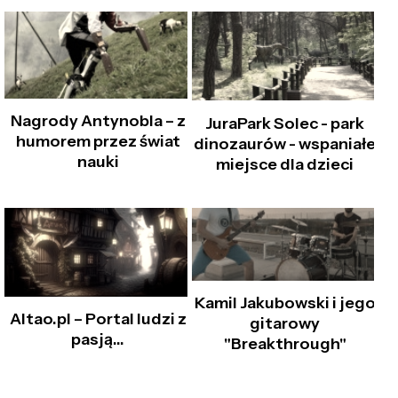
Nagrody Antynobla – z
JuraPark Solec - park
humorem przez świat
dinozaurów - wspaniałe
nauki
miejsce dla dzieci
Kamil Jakubowski i jego
Altao.pl – Portal ludzi z
gitarowy
pasją...
"Breakthrough"