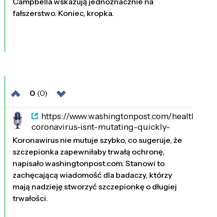
Campbella wskazują jednoznacznie na
fałszerstwo. Koniec, kropka.
0
(0)
https://www.washingtonpost.com/health/the-
coronavirus-isnt-mutating-quickly-
suggesting-a-vaccine-would-offer-lasting-
Koronawirus nie mutuje szybko, co sugeruje, że
protection/2020/03/24/406522d6-6d
szczepionka zapewniłaby trwałą ochronę,
2327 dni temu
napisało washingtonpost.com. Stanowi to
zachęcającą wiadomość dla badaczy, którzy
mają nadzieję stworzyć szczepionkę o długiej
trwałości.