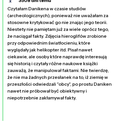
3508 dni temu
Czytałam Danikena w czasie studiów
(archeologicznych), ponieważ nie uważałam za
stosowne krytykować go nie znając jego teorii.
Niestety nie pamiętam już za wiele oprócz tego,
że naciągał fakty. Zdjęcia hieroglifów zrobione
przy odpowiednim światłocieniu, które
wyglądały jak helikopter itd. Pisał nawet
ciekawie, ale osoby które naprawdę interesują
się historią i czytały różne naukowe książki
zauważą, że manipulował faktami. Nie twierdzę,
że nie ma żadnych przesłanek na to, iż ziemię w
przeszłości odwiedzali "obcy", po prostu Daniken
nawet nie próbował być obiektywny i
niepotrzebnie zakłamywał fakty.