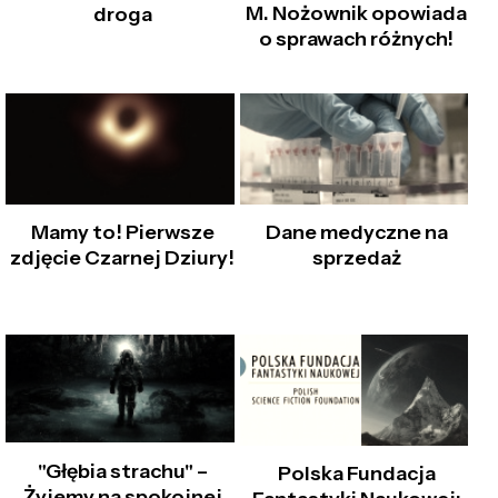
M. Nożownik opowiada
droga
o sprawach różnych!
Mamy to! Pierwsze
Dane medyczne na
zdjęcie Czarnej Dziury!
sprzedaż
"Głębia strachu" –
Polska Fundacja
Żyjemy na spokojnej