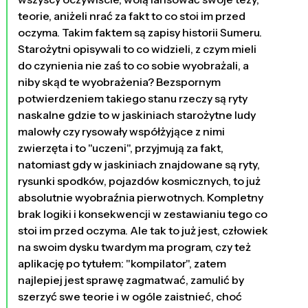
teorie, aniżeli nrać za fakt to co stoi im przed
oczyma. Takim faktem są zapisy historii Sumeru.
Starożytni opisywali to co widzieli, z czym mieli
do czynienia nie zaś to co sobie wyobrażali, a
niby skąd te wyobrażenia? Bezspornym
potwierdzeniem takiego stanu rzeczy są ryty
naskalne gdzie to w jaskiniach starożytne ludy
malowły czy rysowały współżyjące z nimi
zwierzęta i to "uczeni", przyjmują za fakt,
natomiast gdy w jaskiniach znajdowane są ryty,
rysunki spodków, pojazdów kosmicznych, to już
absolutnie wyobraźnia pierwotnych. Kompletny
brak logiki i konsekwencji w zestawianiu tego co
stoi im przed oczyma. Ale tak to już jest, człowiek
na swoim dysku twardym ma program, czy też
aplikację po tytułem: "kompilator", zatem
najlepiej jest sprawę zagmatwać, zamulić by
szerzyć swe teorie i w ogóle zaistnieć, choć