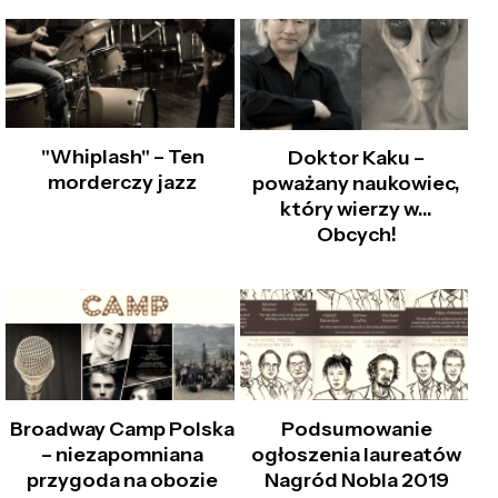
"Whiplash" – Ten
Doktor Kaku –
morderczy jazz
poważany naukowiec,
który wierzy w...
Obcych!
Broadway Camp Polska
Podsumowanie
– niezapomniana
ogłoszenia laureatów
przygoda na obozie
Nagród Nobla 2019