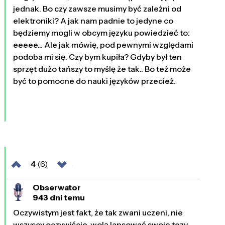
jednak. Bo czy zawsze musimy być zależni od
elektroniki? A jak nam padnie to jedyne co
będziemy mogli w obcym języku powiedzieć to:
eeeee... Ale jak mówię, pod pewnymi względami
podoba mi się. Czy bym kupiła? Gdyby był ten
sprzęt dużo tańszy to myślę że tak.. Bo też może
być to pomocne do nauki języków przecież.
4
(6)
Obserwator
943 dni temu
Oczywistym jest fakt, że tak zwani uczeni, nie
wszyscy oczywiście, wolą lansować swoje tezy,