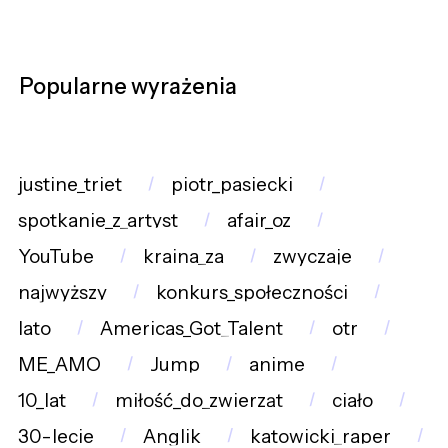
Popularne wyrażenia
justine_triet
piotr_pasiecki
spotkanie_z_artyst
afair_oz
YouTube
kraina_za
zwyczaje
najwyższy
konkurs_społeczności
lato
Americas_Got_Talent
otr
ME_AMO
Jump
anime
10_lat
miłość_do_zwierząt
ciało
30-lecie
Anglik
katowicki_raper