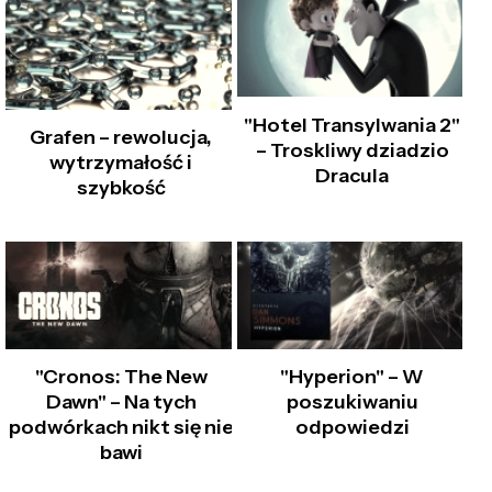
"Hotel Transylwania 2"
Grafen – rewolucja,
– Troskliwy dziadzio
wytrzymałość i
Dracula
szybkość
"Cronos: The New
"Hyperion" – W
Dawn" – Na tych
poszukiwaniu
podwórkach nikt się nie
odpowiedzi
bawi