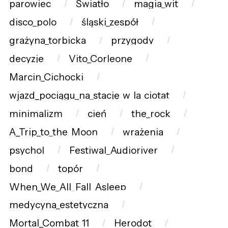
parowiec
Światło
magia_wit
disco_polo
śląski_zespół
grażyna_torbicka
przygody
decyzje
Vito_Corleone
Marcin_Cichocki
wjazd_pociągu_na_stację_w_la_ciotat
minimalizm
cień
the_rock
A_Trip_to_the_Moon
wrażenia
psychol
Festiwal_Audioriver
bond
topór
When_We_All_Fall_Asleep
medycyna_estetyczna
Mortal_Combat_11
Herodot