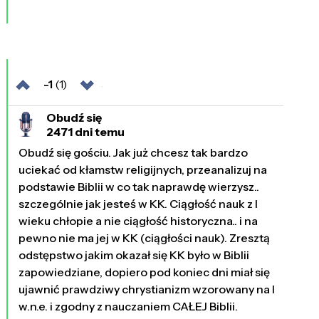
-1
(1)
Obudź się
2471 dni temu
Obudź się gościu. Jak już chcesz tak bardzo
uciekać od kłamstw religijnych, przeanalizuj na
podstawie Biblii w co tak naprawdę wierzysz..
szczególnie jak jesteś w KK. Ciągłość nauk z I
wieku chłopie a nie ciągłość historyczna.. i na
pewno nie ma jej w KK (ciągłości nauk). Zresztą
odstępstwo jakim okazał się KK było w Biblii
zapowiedziane, dopiero pod koniec dni miał się
ujawnić prawdziwy chrystianizm wzorowany na I
w.n.e. i zgodny z nauczaniem CAŁEJ Biblii.