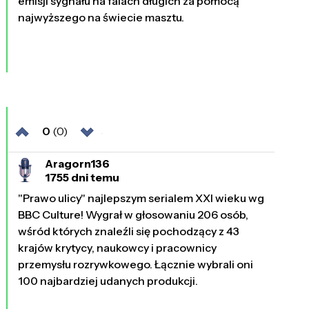
emisji sygnału na falach długich za pomocą
najwyższego na świecie masztu.
0
(0)
Aragorn136
1755 dni temu
"Prawo ulicy" najlepszym serialem XXI wieku wg
BBC Culture! Wygrał w głosowaniu 206 osób,
wśród których znaleźli się pochodzący z 43
krajów krytycy, naukowcy i pracownicy
przemysłu rozrywkowego. Łącznie wybrali oni
100 najbardziej udanych produkcji.