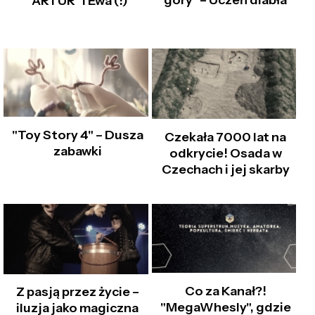
góry" – Uczeń diabła
"ARTUR" i Ewa (!)
"Toy Story 4" – Dusza
Czekała 7000 lat na
zabawki
odkrycie! Osada w
Czechach i jej skarby
Co za Kanał?!
Z pasją przez życie –
"MegaWhesly", gdzie
iluzja jako magiczna