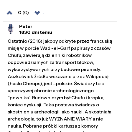
0
(0)
Peter
1830 dni temu
Ostatnio (2016) jakoby odkryte przez francuską
misję w porcie Wadi-el-Garf papirusy z czasów
Chufu, zawierają dzienniki robotników
odpowiedzialnych za transport bloków,
wykorzystywanych przy budowie piramidy.
Aczkolwiek źródło wskazane przez Wikipedię
(hasło Cheops), jest ...polskie. Świadczy to o
uporczywej obronie archeologicznego
"pewnika". Budowniczym był Chufu i kropka,
koniec dyskusji. Taka postawa świadczy o
skostnieniu archeologii jako nauki. A skostniała
archeologia, to już WYZNANIE WIARY a nie
nauka. Pobrane próbki kartusza z komory