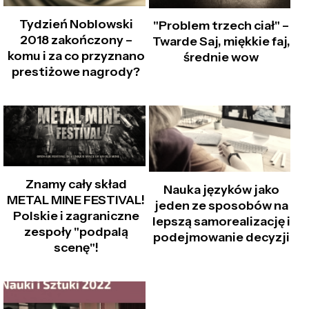
Tydzień Noblowski
"Problem trzech ciał" –
2018 zakończony –
Twarde Saj, miękkie faj,
komu i za co przyznano
średnie wow
prestiżowe nagrody?
Znamy cały skład
Nauka języków jako
METAL MINE FESTIVAL!
jeden ze sposobów na
Polskie i zagraniczne
lepszą samorealizację i
zespoły "podpalą
podejmowanie decyzji
scenę"!