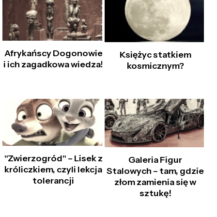
Afrykańscy Dogonowie
Księżyc statkiem
i ich zagadkowa wiedza!
kosmicznym?
"Zwierzogród" – Lisek z
Galeria Figur
króliczkiem, czyli lekcja
Stalowych – tam, gdzie
tolerancji
złom zamienia się w
sztukę!