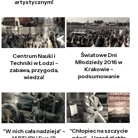
artystycznym!
Światowe Dni
Centrum Nauki i
Młodzieży 2016 w
Techniki w Łodzi –
Krakowie –
zabawa, przygoda,
podsumowanie
wiedza!
"Chłopiec na szczycie
"W nich cała nadzieja" –