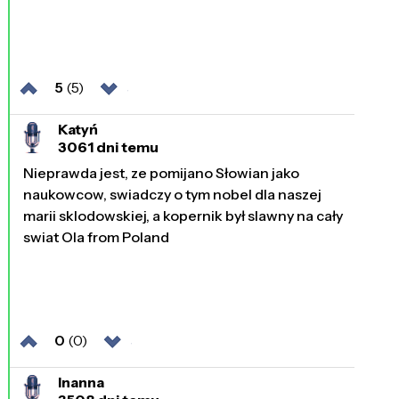
5
(5)
Katyń
3061 dni temu
Nieprawda jest, ze pomijano Słowian jako
naukowcow, swiadczy o tym nobel dla naszej
marii sklodowskiej, a kopernik był slawny na cały
swiat Ola from Poland
0
(0)
Inanna