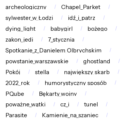
archeologiczny
Chapel_Parket
sylwester_w_Łodzi
idź_i_patrz
dying_light
babygirl
bożego
zakon_jedi
7_stycznia
Spotkanie_z_Danielem_Olbrychskim
powstanie_warszawskie
ghostland
Pokój
stella
największy_skarb
2022_rok
humorystyczny_sposób
PQube
Bękarty_wojny
poważne_wątki
cz_i
tunel
Parasite
Kamienie_na_szaniec