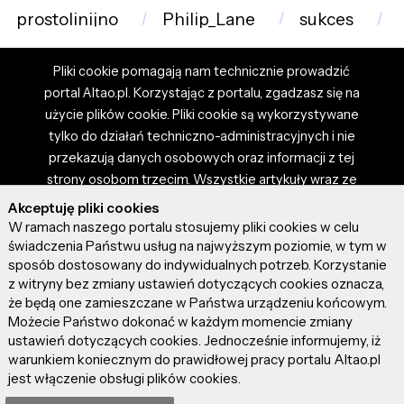
prostolinijno
Philip_Lane
sukces
Pliki cookie pomagają nam technicznie prowadzić
portal Altao.pl. Korzystając z portalu, zgadzasz się na
użycie plików cookie. Pliki cookie są wykorzystywane
tylko do działań techniczno-administracyjnych i nie
przekazują danych osobowych oraz informacji z tej
strony osobom trzecim. Wszystkie artykuły wraz ze
zdjęciami i materiałami dostępnymi na portalu są
Akceptuję pliki cookies
własnością użytkowników. Administrator i właściciel
W ramach naszego portalu stosujemy pliki cookies w celu
portalu nie ponosi odpowiedzialności za tresci
świadczenia Państwu usług na najwyższym poziomie, w tym w
sposób dostosowany do indywidualnych potrzeb. Korzystanie
prezentowane przez autorów artykułów. Dodając
z witryny bez zmiany ustawień dotyczących cookies oznacza,
artykuł, zgadzasz się z regulaminem portalu oraz
że będą one zamieszczane w Państwa urządzeniu końcowym.
ponosisz odpowiedzialność za wszystkie materiały
Możecie Państwo dokonać w każdym momencie zmiany
umieszczone przez Ciebie na stronie altao.pl.
ustawień dotyczących cookies. Jednocześnie informujemy, iż
Szczegóły dostępne w regulaminie portalu.
warunkiem koniecznym do prawidłowej pracy portalu Altao.pl
jest włączenie obsługi plików cookies.
© 2026 altao.pl. Wszystkie prawa zastrzeżone.