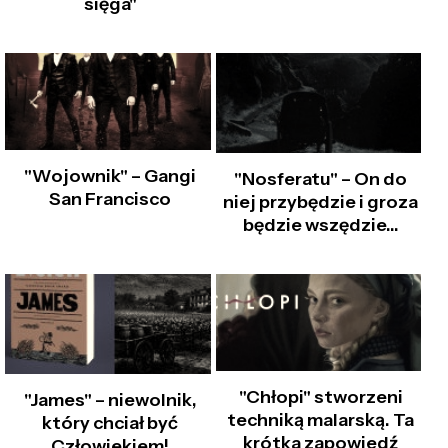
sięga"
"Wojownik" – Gangi
"Nosferatu" – On do
San Francisco
niej przybędzie i groza
będzie wszędzie…
"Chłopi" stworzeni
"James" – niewolnik,
techniką malarską. Ta
który chciał być
krótka zapowiedź
Człowiekiem!