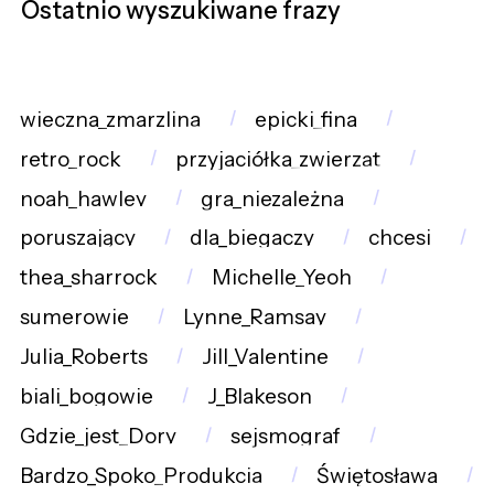
Ostatnio wyszukiwane frazy
wieczna_zmarzlina
epicki_fina
retro_rock
przyjaciółka_zwierząt
noah_hawley
gra_niezależna
poruszający
dla_biegaczy
chcesi
thea_sharrock
Michelle_Yeoh
sumerowie
Lynne_Ramsay
Julia_Roberts
Jill_Valentine
biali_bogowie
J_Blakeson
Gdzie_jest_Dory
sejsmograf
Bardzo_Spoko_Produkcja
Świętosława