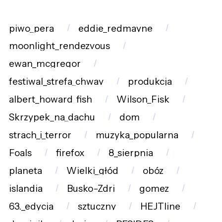
piwo_pera
eddie_redmayne
moonlight_rendezvous
ewan_mcgregor
festiwal_strefa_chway
produkcja
albert_howard_fish
Wilson_Fisk
Skrzypek_na_dachu
dom
strach_i_terror
muzyka_popularna
Foals
firefox
8_sierpnia
planeta
Wielki_głód
obóz
islandia
Busko-Zdrj
gomez
63._edycja
sztuczny
HEJTline