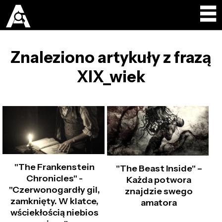
Znaleziono artykuły z frazą
XIX_wiek
"The Frankenstein
"The Beast Inside" –
Chronicles" -
Każda potwora
"Czerwonogardły gil,
znajdzie swego
zamknięty. W klatce,
amatora
wściekłością niebios