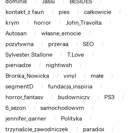
dominik
Jasiu
BESIDES
kontakt_z_faun
pies
całkowicie
krym
horror
John_Travolta
Autosan
własne_emocje
pozytywna
przeraa
SEO
Sylvester_Stallone
T.Love
pieniadze
nightiwsh
Bronka_Nowicka
vinyl
małe
segmentD
fundacja_inspiria
horror_fantasy
budowniczy
PS3
6_sezon
samochodowym
jennifer_garner
Polityka
trzynaście_zawodniczek
paradox