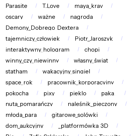
Parasite
T.Love
maya_krav
oscary
ważne
nagroda
Demony_Dobrego_Dextera
tajemniczy_człowiek
Piotr_Jaroszyk
interaktywny_hologram
chopi
winny_czy_niewinny
własny_świat
statham
wakacyjny_singiel
space_rok
pracownik_korporacyjny
pokocha
pixy
pieklo
paka_
nuta_pomarańczy
naleśnik_pieczony
młoda_para
gitarowe_solówki
dom_aukcyjny
_platformówka_3D