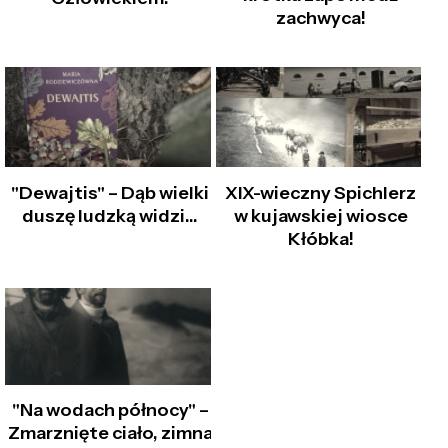
zachwyca!
"Dewajtis" – Dąb wielki
XIX-wieczny Spichlerz
duszę ludzką widzi...
w kujawskiej wiosce
Kłóbka!
"Na wodach północy" –
Zmarznięte ciało, zimna