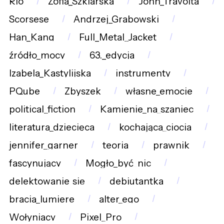
Rio
Zofia_Szklarska
John_Travolta
Scorsese
Andrzej_Grabowski
Han_Kang
Full_Metal_Jacket
źródło_mocy
63._edycja
Izabela_Kastylijska
instrumenty
PQube
Zbyszek
własne_emocje
political_fiction
Kamienie_na_szaniec
literatura_dziecięca
kochająca_ciocia
jennifer_garner
teoria
prawnik
fascynujący
Mogło_być_nic
delektowanie_się
debiutantka
bracia_lumiere
alter_ego
Wołyniacy
Pixel_Pro