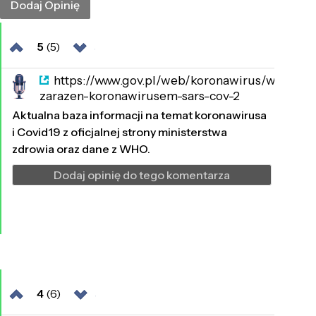
5
(5)
https://www.gov.pl/web/koronawirus/wykaz-
zarazen-koronawirusem-sars-cov-2
2189 dni temu
Aktualna baza informacji na temat koronawirusa
i Covid19 z oficjalnej strony ministerstwa
zdrowia oraz dane z WHO.
Dodaj opinię do tego komentarza
4
(6)