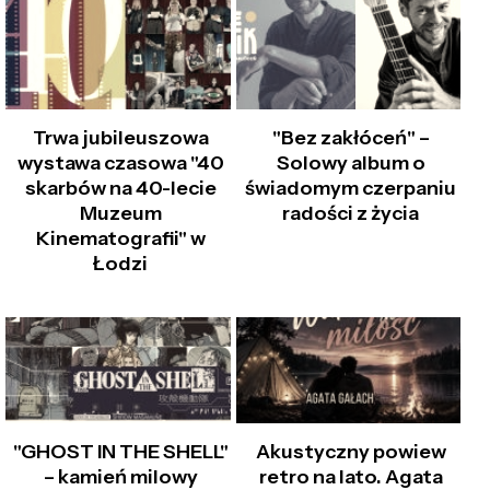
Trwa jubileuszowa
"Bez zakłóceń" –
wystawa czasowa "40
Solowy album o
skarbów na 40-lecie
świadomym czerpaniu
Muzeum
radości z życia
Kinematografii" w
Łodzi
"GHOST IN THE SHELL"
Akustyczny powiew
– kamień milowy
retro na lato. Agata