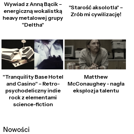
Wywiad z Anną Bącik –
"Starość aksolotla" –
energiczną wokalistką
Zrób mi cywilizację!
heavy metalowej grupy
"Deltha"
"Tranquility Base Hotel
Matthew
and Casino" – Retro-
McConaughey - nagła
psychodeliczny indie
eksplozja talentu
rock z elementami
science-fiction
Nowości