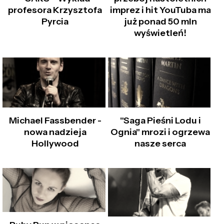
profesora Krzysztofa
imprez i hit YouTuba ma
Pyrcia
już ponad 50 mln
wyświetleń!
Michael Fassbender -
"Saga Pieśni Lodu i
nowa nadzieja
Ognia" mrozi i ogrzewa
Hollywood
nasze serca