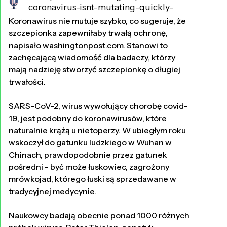
coronavirus-isnt-mutating-quickly-
suggesting-a-vaccine-would-offer-lasting-
Koronawirus nie mutuje szybko, co sugeruje, że
protection/2020/03/24/406522d6-6d
szczepionka zapewniłaby trwałą ochronę,
2326 dni temu
napisało washingtonpost.com. Stanowi to
zachęcającą wiadomość dla badaczy, którzy
mają nadzieję stworzyć szczepionkę o długiej
trwałości.
SARS-CoV-2, wirus wywołujący chorobę covid-
19, jest podobny do koronawirusów, które
naturalnie krążą u nietoperzy. W ubiegłym roku
wskoczył do gatunku ludzkiego w Wuhan w
Chinach, prawdopodobnie przez gatunek
pośredni - być może łuskowiec, zagrożony
mrówkojad, którego łuski są sprzedawane w
tradycyjnej medycynie.
Naukowcy badają obecnie ponad 1000 różnych