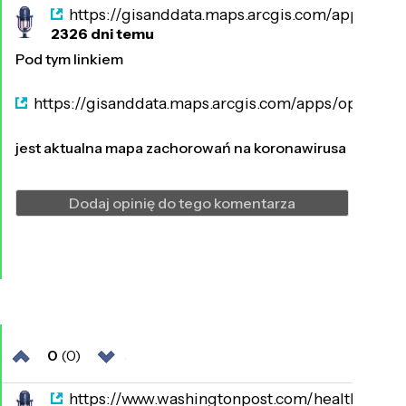
https://gisanddata.maps.arcgis.com/apps/o
2326 dni temu
Pod tym linkiem
https://gisanddata.maps.arcgis.com/apps/opsda
jest aktualna mapa zachorowań na koronawirusa
Dodaj opinię do tego komentarza
0
(0)
https://www.washingtonpost.com/health/the-