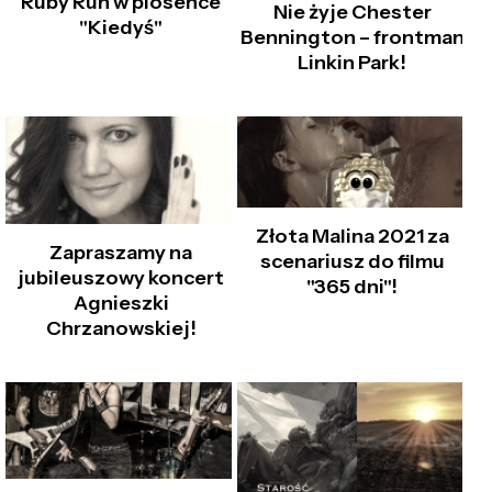
Ruby Run w piosence
Nie żyje Chester
"Kiedyś"
Bennington – frontman
Linkin Park!
Złota Malina 2021 za
Zapraszamy na
scenariusz do filmu
jubileuszowy koncert
"365 dni"!
Agnieszki
Chrzanowskiej!