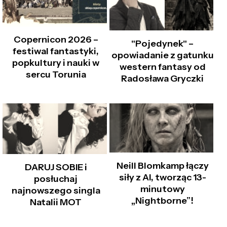
Copernicon 2026 –
"Pojedynek" –
festiwal fantastyki,
opowiadanie z gatunku
popkultury i nauki w
western fantasy od
sercu Torunia
Radosława Gryczki
Neill Blomkamp łączy
DARUJ SOBIE i
siły z AI, tworząc 13-
posłuchaj
minutowy
najnowszego singla
„Nightborne”!
Natalii MOT