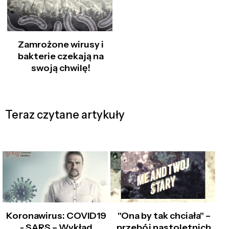
Zamrożone wirusy i
bakterie czekają na
swoją chwilę!
Teraz czytane artykuły
Koronawirus: COVID19
"Ona by tak chciała" –
- SARS – Wykład
przebój nastoletnich