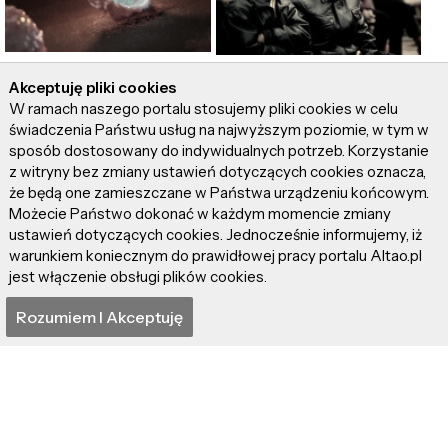
Nanocząstki kontra
Chińscy naukowcy
Akceptuję pliki cookies
komórki rakowe. Czy to
mówią "stop"
W ramach naszego portalu stosujemy pliki cookies w celu
będzie wygrana walka?
starzeniu! Lekiem jest
świadczenia Państwu usług na najwyższym poziomie, w tym w
wodór!
sposób dostosowany do indywidualnych potrzeb. Korzystanie
z witryny bez zmiany ustawień dotyczących cookies oznacza,
że będą one zamieszczane w Państwa urządzeniu końcowym.
Możecie Państwo dokonać w każdym momencie zmiany
ustawień dotyczących cookies. Jednocześnie informujemy, iż
warunkiem koniecznym do prawidłowej pracy portalu Altao.pl
jest włączenie obsługi plików cookies.
Rozumiem I Akceptuję
O czerniaku w wielkim
skrócie – czynniki
ryzyka i metody
zapobiegania