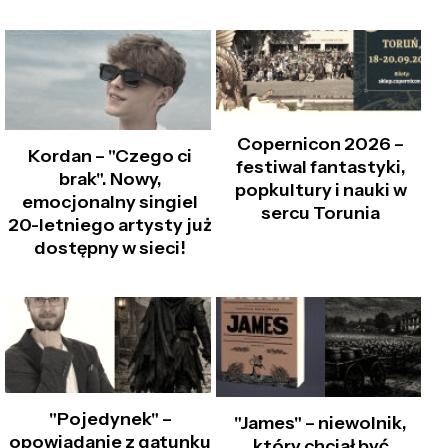
Copernicon 2026 –
Kordan – "Czego ci
festiwal fantastyki,
brak". Nowy,
popkultury i nauki w
emocjonalny singiel
sercu Torunia
20-letniego artysty już
dostępny w sieci!
"Pojedynek" –
"James" – niewolnik,
opowiadanie z gatunku
który chciał być