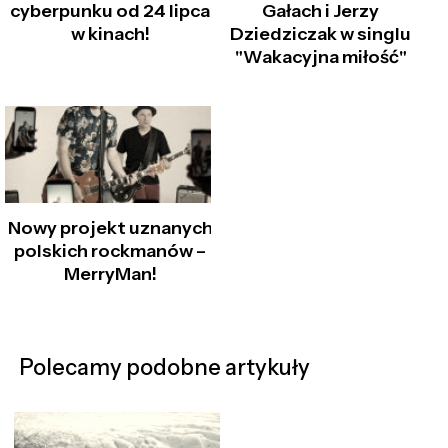
cyberpunku od 24 lipca
Gałach i Jerzy
w kinach!
Dziedziczak w singlu
"Wakacyjna miłość"
Nowy projekt uznanych
polskich rockmanów –
MerryMan!
Polecamy podobne artykuły