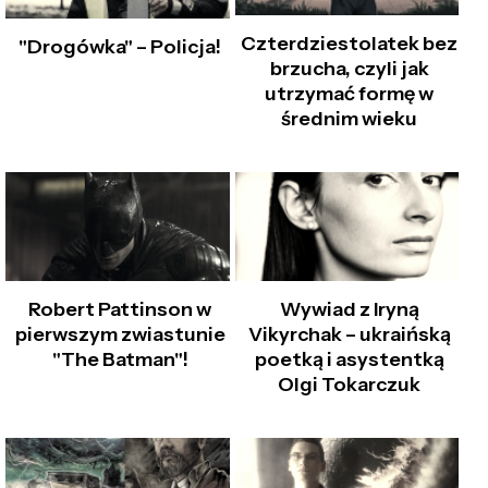
Czterdziestolatek bez
"Drogówka" – Policja!
brzucha, czyli jak
utrzymać formę w
średnim wieku
Robert Pattinson w
Wywiad z Iryną
pierwszym zwiastunie
Vikyrchak – ukraińską
"The Batman"!
poetką i asystentką
Olgi Tokarczuk