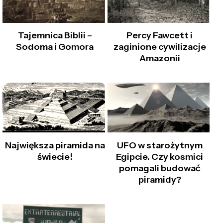
Tajemnica Biblii –
Percy Fawcett i
Sodoma i Gomora
zaginione cywilizacje
Amazonii
Największa piramida na
UFO w starożytnym
świecie!
Egipcie. Czy kosmici
pomagali budować
piramidy?