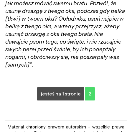
jak możesz mówić swemu bratu: Pozwól, że
usunę drzazgę z twego oka, podczas gdy belka
[tkwi] w twoim oku? Obłudniku, usuń najpierw
belkę z twego oka, a wtedy przejrzysz, ażeby
usunąć drzazgę z oka twego brata. Nie
dawajcie psom tego, co święte, i nie rzucajcie
swych pereł przed świnie, by ich podeptały
nogami, i obróciwszy się, nie poszarpały was
[samych]”
.
jesteś na 1 stronie
2
Materiał chroniony prawem autorskim - wszelkie prawa