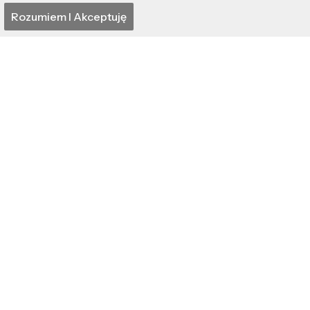
Neill Blomkamp łączy
Rozumiem I Akceptuję
"Odyseja" – Itaka
siły z AI, tworząc 13-
smutna taka…
minutowy
„Nightborne”!
Artykuły z tej samej kategorii
Egzorcyzmy i opętania
Gdy na Gromnicę z
dachu ciecze, zima
jeszcze się odwlecze