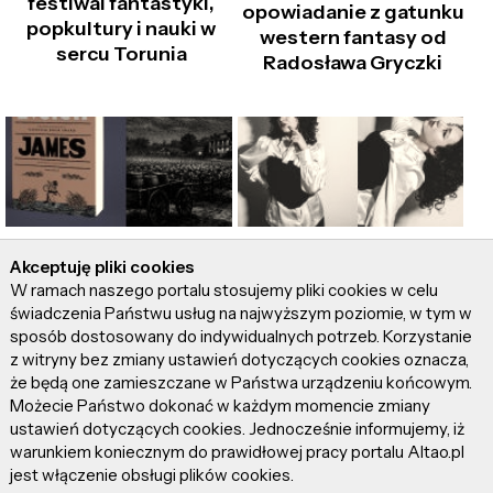
festiwal fantastyki,
opowiadanie z gatunku
popkultury i nauki w
western fantasy od
sercu Torunia
Radosława Gryczki
"James" – niewolnik,
DARUJ SOBIE i
Akceptuję pliki cookies
który chciał być
posłuchaj
W ramach naszego portalu stosujemy pliki cookies w celu
Człowiekiem!
najnowszego singla
świadczenia Państwu usług na najwyższym poziomie, w tym w
Natalii MOT
sposób dostosowany do indywidualnych potrzeb. Korzystanie
z witryny bez zmiany ustawień dotyczących cookies oznacza,
że będą one zamieszczane w Państwa urządzeniu końcowym.
Możecie Państwo dokonać w każdym momencie zmiany
ustawień dotyczących cookies. Jednocześnie informujemy, iż
warunkiem koniecznym do prawidłowej pracy portalu Altao.pl
jest włączenie obsługi plików cookies.