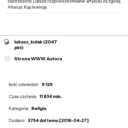
zastrzeżone. Dalsze rozpowszechnianie artykułu za zgodą
Altao.pl. Kup licencję
lukasz_kulak
(2047
pkt)
Strona WWW Autora
Ilość odwiedzin:
9 129
Czas czytania:
11 834 min.
Kategoria:
Religia
Dodano:
3754 dni temu [2016-04-27]