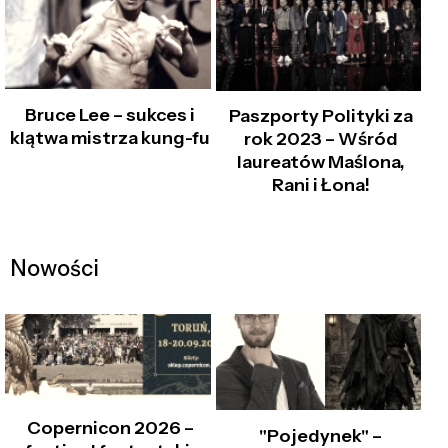
Bruce Lee – sukces i
Paszporty Polityki za
klątwa mistrza kung-fu
rok 2023 – Wśród
laureatów Maślona,
Rani i Łona!
Nowości
Copernicon 2026 –
"Pojedynek" –