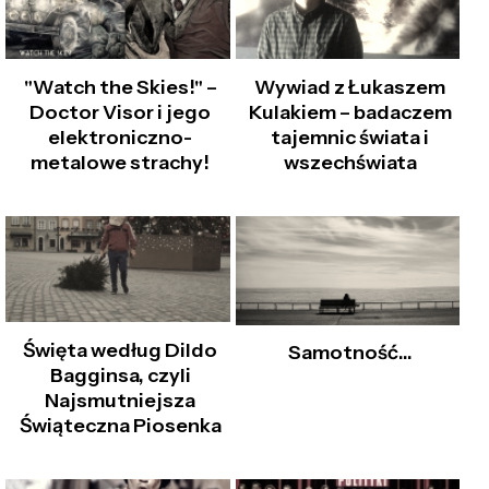
"Watch the Skies!" –
Wywiad z Łukaszem
Doctor Visor i jego
Kulakiem – badaczem
elektroniczno-
tajemnic świata i
metalowe strachy!
wszechświata
Święta według Dildo
Samotność...
Bagginsa, czyli
Najsmutniejsza
Świąteczna Piosenka