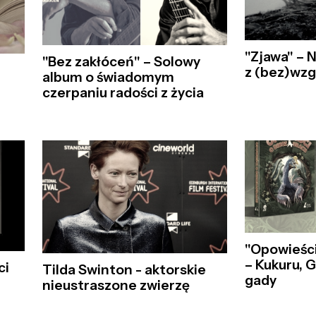
"Zjawa" – 
"Bez zakłóceń" – Solowy
z (bez)wz
album o świadomym
czerpaniu radości z życia
"Opowieści
– Kukuru, 
ci
Tilda Swinton - aktorskie
gady
nieustraszone zwierzę