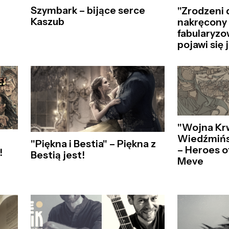
Szymbark – bijące serce
"Zrodzeni d
Kaszub
nakręcony
fabularyz
pojawi się 
"Wojna Krw
Wiedźmińs
"Piękna i Bestia" – Piękna z
– Heroes o
!
Bestią jest!
Meve