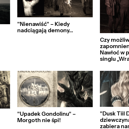
"Nienawiść" – Kiedy
nadciągają demony…
Czy możliw
zapomnien
Nawłoć w 
singlu „W
"Dusk Tiil 
"Upadek Gondolinu" –
dziewczyna
Morgoth nie śpi!
zabiera na