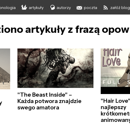
onologia
artykuły
autorzy
poczta
załóż blo
iono artykuły z frazą opow
"The Beast Inside" –
"Hair Love
Każda potwora znajdzie
y
najlepszy
swego amatora
krótkomet
animowany