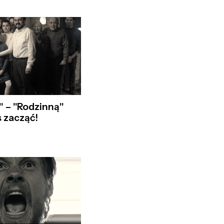
" – "Rodzinną"
s zacząć!