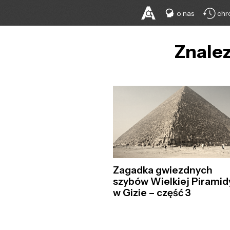
o nas
chr
Znalez
Zagadka gwiezdnych
szybów Wielkiej Piramid
w Gizie – część 3