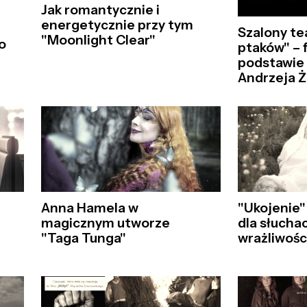
Jak romantycznie i
energetycznie przy tym
Szalony t
"Moonlight Clear"
o
ptaków" – 
podstawie
Andrzeja Ż
Anna Hamela w
"Ukojenie"
magicznym utworze
dla słuchac
"Taga Tunga"
wrażliwośc