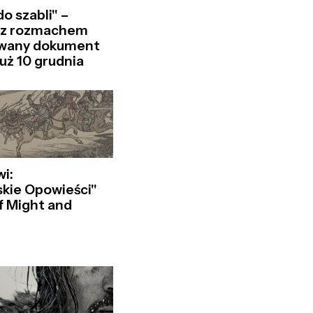
o szabli" –
 z rozmachem
owany dokument
już 10 grudnia
i:
kie Opowieści"
f Might and