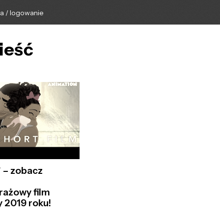
ga / logowanie
ieść
" – zobacz
rażowy film
 2019 roku!