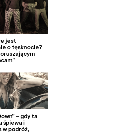
e jest
ie o tęsknocie?
poruszającym
racam”
Down" – gdy ta
 śpiewa i
s w podróż,