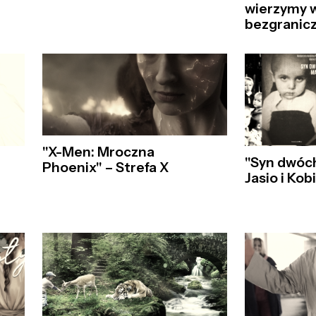
wierzymy w
bezgranicz
"X-Men: Mroczna
"Syn dwóch
Phoenix" – Strefa X
Jasio i Kob