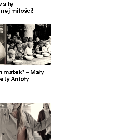
 siłę
nej miłości!
 matek" – Mały
iety Anioły