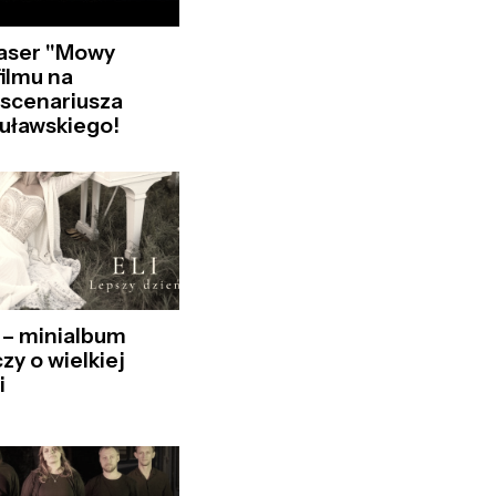
easer "Mowy
filmu na
 scenariusza
uławskiego!
 – minialbum
zy o wielkiej
i