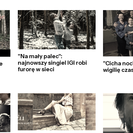
"Na mały palec":
najnowszy singiel IGI robi
"Cicha noc
e
furorę w sieci
wigilię cza