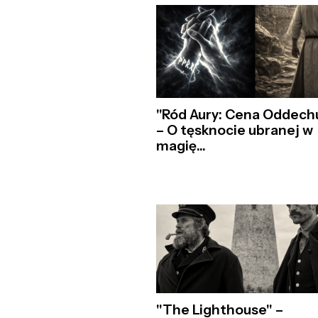
"Ród Aury: Cena Oddech
– O tęsknocie ubranej w
magię...
"The Lighthouse" –