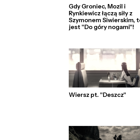
Gdy Groniec, Mozil i
Rynkiewicz łączą siły z
Szymonem Siwierskim, t
jest "Do góry nogami"!
Wiersz pt. "Deszcz"