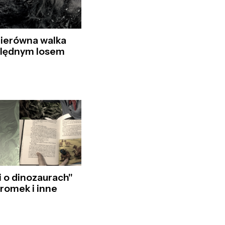
Nierówna walka
ględnym losem
 o dinozaurach"
Gromek i inne