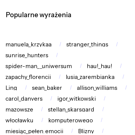
Popularne wyrażenia
manuela_krzykaa
stranger_things
sunrise_hunters
spider-man__uniwersum
hau!_hau!
zapachy_florencji
lusia_zarembianka
Ling
sean_baker
allison_williams
carol_danvers
igor_witkowski
mazowsze
stellan_skarsgard
włocławku
komputerowego
miesiąc_pełen_emocji
Blizny