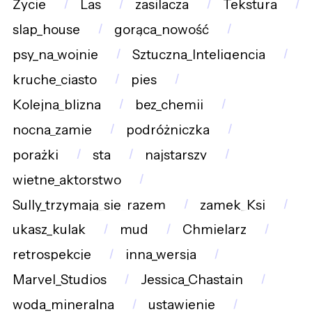
Życie
Las
zasilacza
Tekstura
slap_house
gorąca_nowość
psy_na_wojnie
Sztuczna_Inteligencja
kruche_ciasto
pies
Kolejna_blizna
bez_chemii
nocna_zamie
podróżniczka
porażki
sta
najstarszy
wietne_aktorstwo
Sully_trzymają_się_razem
zamek_Ksi
ukasz_kulak
mud
Chmielarz
retrospekcje
inna_wersja
Marvel_Studios
Jessica_Chastain
woda_mineralna
ustawienie