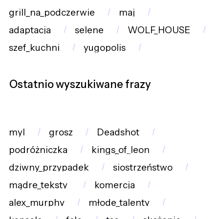
grill_na_podczerwie
maj
adaptacja
selene
WOLF_HOUSE
szef_kuchni
yugopolis
Ostatnio wyszukiwane frazy
myl
grosz
Deadshot
podróżniczka
kings_of_leon
dziwny_przypadek
siostrzeństwo
mądre_teksty_
komercja
alex_murphy
młode_talenty