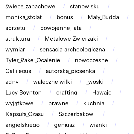
świece_zapachowe
stanowisku
monika_stolat
bonus
Mały_Budda
sprzetu
powojenne_lata
struktura
Metalowe_Zwierzaki
wymiar
sensacja_archeologiczna
Tyler_Rake:_Ocalenie
nowoczesne
Gallileous
autorska_piosenka
adny
waleczne_wilki
_woski
Lucy_Boynton
crafting
Hawaje
wyjątkowe
prawne
kuchnia
Kapsuła_Czasu
Szczerbakow_
angielskiego
geniusz
wianki