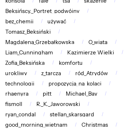
konsola
fale
tsa
skażenie
Beksińscy._Portret_podwójny
bez_chemii
używać
Tomasz_Beksiński
Magdalena_Grzebałkowska
O_wiata
Liam_Cunningham
Kazimierze_Wielki
Zofia_Beksińska
komfortu
urokliwy
z_tarczą
ród_Atrydów
technologii
propozycja_na_kolacj
rhaenyra
pitt
Michael_Bay
fismoll
R._K._Jaworowski
ryan_condal
stellan_skarsgard
good_morning_wietnam
Christmas