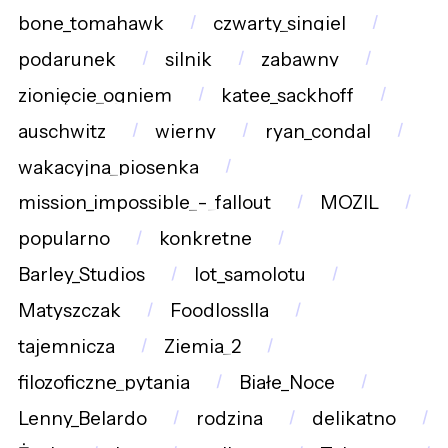
bone_tomahawk
czwarty_singiel
podarunek
silnik
zabawny
zionięcie_ogniem
katee_sackhoff
auschwitz
wierny
ryan_condal
wakacyjna_piosenka
mission_impossible_-_fallout
MOZIL
popularno
konkretne
Barley_Studios
lot_samolotu
Matyszczak
Foodlosslla
tajemnicza
Ziemia_2
filozoficzne_pytania
Białe_Noce
Lenny_Belardo
rodzina
delikatno