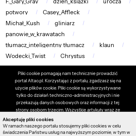
F._Gary_Gray
dzień_książki
urocza
potwory
Casey_Affleck
Michał_Kush
gliniarz
panowie_w_krawatach
tłumacz_inteligentny_tłumacz
klaun
Wodecki_Twist
Chrystus
Pliki cookie pomagają nam technicznie prowadzić
portal Altao.pl. Korzystając z portalu, zgadzasz się na
użycie plików cookie. Pliki cookie są wykorzystywane
tylko do działań techniczno-administracyjnych i nie
przekazują danych osobowych oraz informacji z tej
strony osobom trzecim. Wszystkie artykuły wraz ze
zdjęciami i materiałami dostępnymi na portalu są
Akceptuję pliki cookies
własnością użytkowników. Administrator i właściciel
W ramach naszego portalu stosujemy pliki cookies w celu
portalu nie ponosi odpowiedzialności za tresci
świadczenia Państwu usług na najwyższym poziomie, w tym w