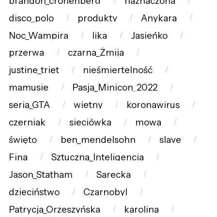
brandon_cronenberg
naznaczona
disco_polo
produkty
Anykara
Noc_Wampira
lika
Jasieńko
przerwa
czarna_Żmija
justine_triet
nieśmiertelność
mamusie
Pasja_Minicon_2022
seria_GTA
wietny
koronawirus
czerniak
sieciówka
mowa
święto
ben_mendelsohn
slave
Fina
Sztuczna_Inteligencja
Jason_Statham
Sarecka
dzieciństwo
Czarnobyl
Patrycja_Orzeszyńska
karolina