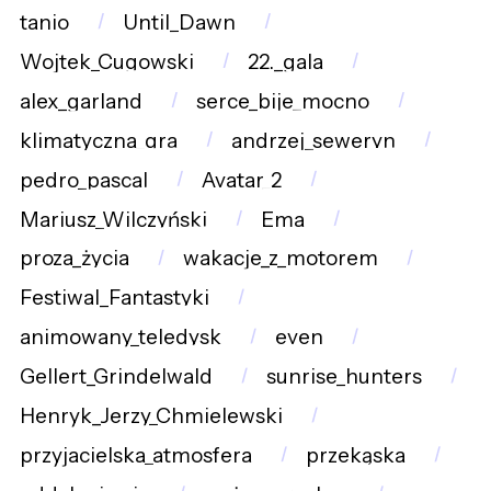
tanio
Until_Dawn
Wojtek_Cugowski
22._gala
alex_garland
serce_bije_mocno
klimatyczna_gra
andrzej_seweryn
pedro_pascal
Avatar_2
Mariusz_Wilczyński
Ema
proza_życia
wakacje_z_motorem
Festiwal_Fantastyki
animowany_teledysk
even
Gellert_Grindelwald
sunrise_hunters
Henryk_Jerzy_Chmielewski
przyjacielska_atmosfera
przekąska