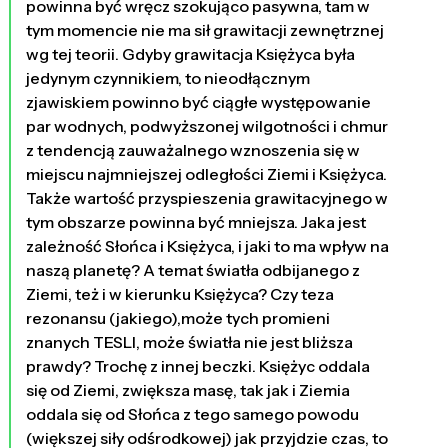
powinna być wręcz szokująco pasywna, tam w
tym momencie nie ma sił grawitacji zewnętrznej
wg tej teorii. Gdyby grawitacja Księżyca była
jedynym czynnikiem, to nieodłącznym
zjawiskiem powinno być ciągłe występowanie
par wodnych, podwyższonej wilgotności i chmur
z tendencją zauważalnego wznoszenia się w
miejscu najmniejszej odległości Ziemi i Księżyca.
Także wartość przyspieszenia grawitacyjnego w
tym obszarze powinna być mniejsza. Jaka jest
zależność Słońca i Księżyca, i jaki to ma wpływ na
naszą planetę? A temat światła odbijanego z
Ziemi, też i w kierunku Księżyca? Czy teza
rezonansu (jakiego),może tych promieni
znanych TESLI, może światła nie jest bliższa
prawdy? Trochę z innej beczki. Księżyc oddala
się od Ziemi, zwiększa masę, tak jak i Ziemia
oddala się od Słońca z tego samego powodu
(większej siły odśrodkowej) jak przyjdzie czas, to