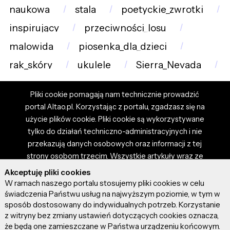
naukowa
stala
poetyckie_zwrotki
inspirujący
przeciwności_losu
malowida
piosenka_dla_dzieci
rak_skóry
ukulele
Sierra_Nevada
Pliki cookie pomagają nam technicznie prowadzić
portal Altao.pl. Korzystając z portalu, zgadzasz się na
użycie plików cookie. Pliki cookie są wykorzystywane
tylko do działań techniczno-administracyjnych i nie
przekazują danych osobowych oraz informacji z tej
strony osobom trzecim. Wszystkie artykuły wraz ze
zdjęciami i materiałami dostępnymi na portalu są
Akceptuję pliki cookies
własnością użytkowników. Administrator i właściciel
W ramach naszego portalu stosujemy pliki cookies w celu
portalu nie ponosi odpowiedzialności za tresci
świadczenia Państwu usług na najwyższym poziomie, w tym w
sposób dostosowany do indywidualnych potrzeb. Korzystanie
prezentowane przez autorów artykułów. Dodając
z witryny bez zmiany ustawień dotyczących cookies oznacza,
artykuł, zgadzasz się z regulaminem portalu oraz
że będą one zamieszczane w Państwa urządzeniu końcowym.
ponosisz odpowiedzialność za wszystkie materiały