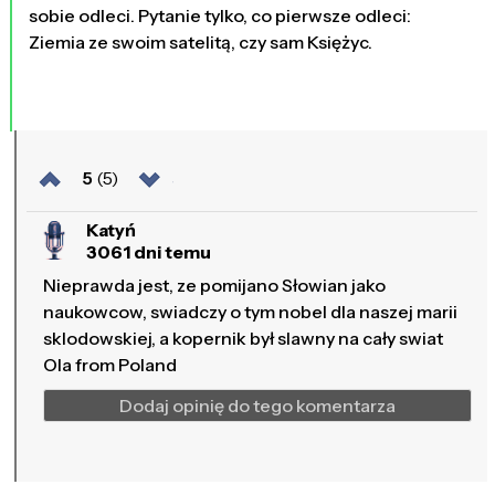
sobie odleci. Pytanie tylko, co pierwsze odleci:
Ziemia ze swoim satelitą, czy sam Księżyc.
5
(5)
Katyń
3061 dni temu
Nieprawda jest, ze pomijano Słowian jako
naukowcow, swiadczy o tym nobel dla naszej marii
sklodowskiej, a kopernik był slawny na cały swiat
Ola from Poland
Dodaj opinię do tego komentarza