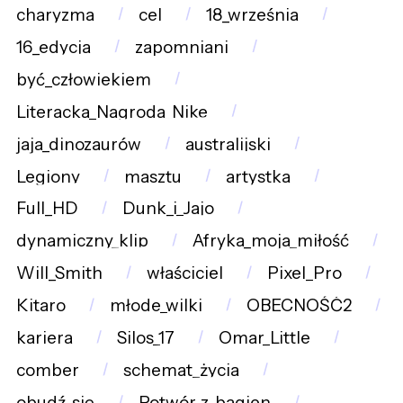
charyzma
cel
18_września
16_edycja
zapomniani
być_człowiekiem
Literacka_Nagroda_Nike
jaja_dinozaurów
australijski
Legiony
masztu
artystka
Full_HD
Dunk_i_Jajo
dynamiczny_klip
Afryka_moja_miłość
Will_Smith
właściciel
Pixel_Pro
Kitaro
młode_wilki
OBECNOŚĆ2
kariera
Silos_17
Omar_Little
comber
schemat_życia
obudź_się
Potwór_z_bagien