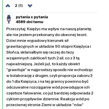
2
(8)
pytania x pytania
4589 dni temu
Przeczytaj: Księżyc ma wpływ na naszą planetę,
ale nie jestem przekonany do obecnej teorii.
Dziwi mnie wypadowy kierunek sił
grawitacyjnych w układzie 90 stopni Księżyca i
Słońca, skłaniałbym się raczej do tezy
wzajemnych zakłóceń tych 2 sił, co z 3 tą
najważniejszą. Jeżeli już, to każdy obiekt
"grawituje" w najprostszy sposób nie wchodząc
w kolaborację z drugim, czyli proporcja zaboru 3
do 1 dla Księzyca, i na tej granicy powinno być
odczuwalne rozciąganie wód powodujące ich
częstsze falowanie, co już bardziej odpowiada 2
cyklom przypływów dziennie. Reakcja wód po
przeciwnej stronie Ziemi w układzie "nów"