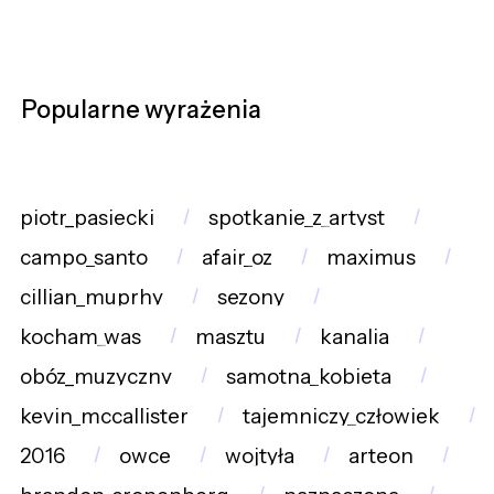
Popularne wyrażenia
piotr_pasiecki
spotkanie_z_artyst
campo_santo
afair_oz
maximus
cillian_muprhy
sezony
kocham_was
masztu
kanalia
obóz_muzyczny
samotna_kobieta
kevin_mccallister
tajemniczy_człowiek
2016
owce
wojtyła
arteon