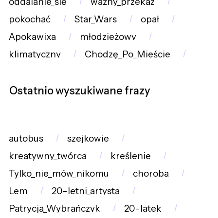
oddalanie_się
ważny_przekaz
pokochać
Star_Wars
opał
Apokawixa
młodzieżowy
klimatyczny
Chodzę_Po_Mieście
Ostatnio wyszukiwane frazy
autobus
szejkowie
kreatywny_twórca
kreślenie
Tylko_nie_mów_nikomu
choroba
Lem
20-letni_artysta
Patrycja_Wybrańczyk
20-latek