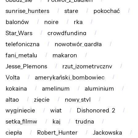
sunrise_hunters
stare
pokochać
balonów
noire
rka
Star_Wars
crowdfunding
telefoniczna
nowotwór_gardła
fani_metalu
makaron
Jesse_Plemons
rzut_izometryczny
Volta
amerykański_bombowiec
kokaina
amelinum
aluminium
altao
zięcie
nowy_styl
wyginięcie
wiat
Dishonored_2
setka_filmw
kaj
trudna
ciepła
Robert_Hunter
Jackowska