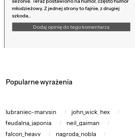
sezonie. Teraz postawiono na humor, często humor
młodzieżowy. Z jednej strony to fajnie, z drugiej
szkoda...
Dodaj opinię do tego komentarza
Popularne wyrażenia
lubraniec-marysin
john_wick_hex
feudalna_japonia
neil_gaiman
falcon_heavy
nagroda_nobla