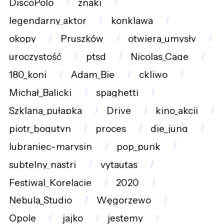
DiscoPolo
znaki
legendarny_aktor
konklawa
okopy
Pruszków
otwiera_umysły
uroczystość
ptsd
Nicolas_Cage
180_koni
Adam_Bie
ckliwo
Michał_Balicki
spaghetti
Szklana_pułapka
Drive
kino_akcji
piotr_bogutyn
proces
die_jung
lubraniec-marysin
pop_punk
subtelny_nastrj
vytautas
Festiwal_Korelacje
2020
Nebula_Studio
Węgorzewo
Opole
jajko
jestemy