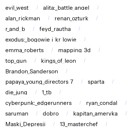
evil_west
alita:_battle_angel
alan_rickman
renan_ozturk
r_and_b
feyd_rautha
exodus:_bogowie_i_kr_lowie
emma_roberts
mapping_3d
top_gun
kings_of_leon
Brandon_Sanderson
papaya_young_directors_7
sparta
die_jung
1_tb
cyberpunk:_edgerunners
ryan_condal
saruman
dobro
kapitan_ameryka
Maski_Depresji
13_masterchef