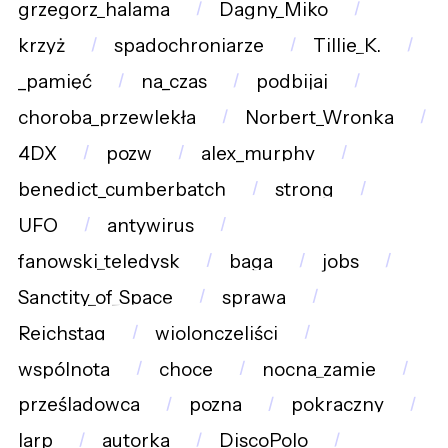
grzegorz_halama
Dagny_Miko
krzyż
spadochroniarze
Tillie_K.
_pamięć
na_czas
podbijaj
choroba_przewlekła
Norbert_Wronka
4DX
pozw
alex_murphy
benedict_cumberbatch
strong
UFO
antywirus
fanowski_teledysk
baga
jobs
Sanctity_of_Space
sprawa
Reichstag
wiolonczeliści
wspólnota
choce
nocna_zamie
prześladowca
pozna
pokraczny
larp
autorka
DiscoPolo