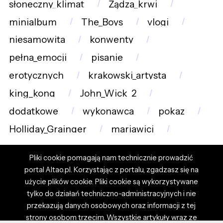
słoneczny_klimat
Żądza_krwi
minialbum
The_Boys
vlogi
niesamowita
konwenty
pełna_emocji
pisanie
erotycznych
krakowski_artysta
king_kong
John_Wick_2
dodatkowe
wykonawca
pokaz
Holliday_Grainger
mariawici
Pliki cookie pomagają nam technicznie prowadzić
portal Altao.pl. Korzystając z portalu, zgadzasz się na
użycie plików cookie. Pliki cookie są wykorzystywane
tylko do działań techniczno-administracyjnych i nie
przekazują danych osobowych oraz informacji z tej
strony osobom trzecim. Wszystkie artykuły wraz ze