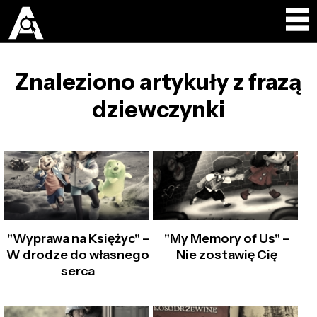
Znaleziono artykuły z frazą
dziewczynki
"Wyprawa na Księżyc" –
"My Memory of Us" –
W drodze do własnego
Nie zostawię Cię
serca