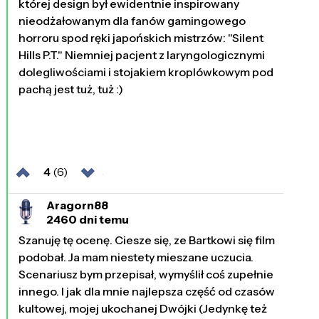
której design był ewidentnie inspirowany
nieodżałowanym dla fanów gamingowego
horroru spod ręki japońskich mistrzów: "Silent
Hills P.T." Niemniej pacjent z laryngologicznymi
dolegliwościami i stojakiem kroplówkowym pod
pachą jest tuż, tuż :)
4
(6)
Aragorn88
2460 dni temu
Szanuję tę ocenę. Ciesze się, ze Bartkowi się film
podobał. Ja mam niestety mieszane uczucia.
Scenariusz bym przepisał, wymyślił coś zupełnie
innego. I jak dla mnie najlepsza część od czasów
kultowej, mojej ukochanej Dwójki (Jedynkę też