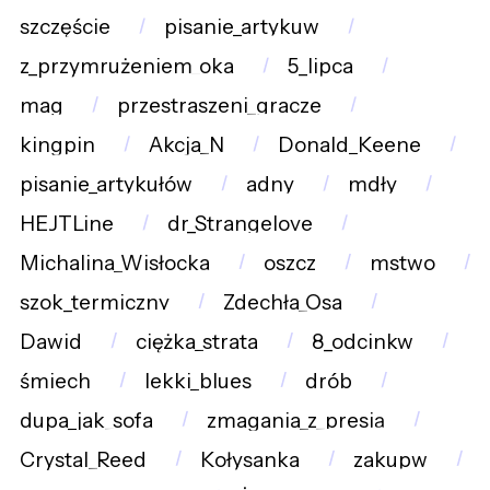
szczęście
pisanie_artykuw
z_przymrużeniem_oka
5_lipca
mag
przestraszeni_gracze
kingpin
Akcja_N
Donald_Keene
pisanie_artykułów
adny
mdły
HEJTLine
dr_Strangelove
Michalina_Wisłocka
oszcz
mstwo
szok_termiczny
Zdechła_Osa
Dawid
ciężka_strata
8_odcinkw
śmiech
lekki_blues
drób
dupa_jak_sofa
zmagania_z_presją
Crystal_Reed
Kołysanka
zakupw