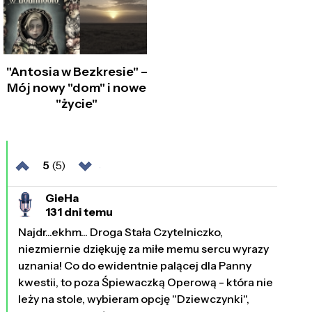
"Antosia w Bezkresie" –
Mój nowy "dom" i nowe
"życie"
5
(5)
GieHa
131 dni temu
Najdr...ekhm... Droga Stała Czytelniczko,
niezmiernie dziękuję za miłe memu sercu wyrazy
uznania! Co do ewidentnie palącej dla Panny
kwestii, to poza Śpiewaczką Operową - która nie
leży na stole, wybieram opcję "Dziewczynki",