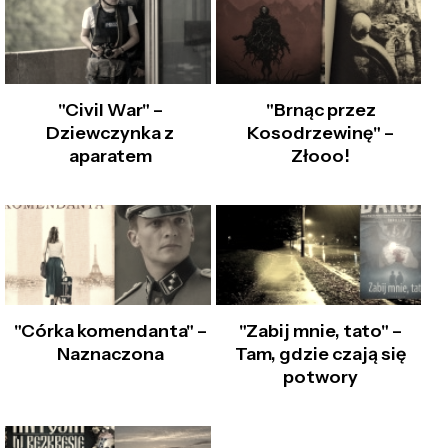
"Civil War" –
"Brnąc przez
Dziewczynka z
Kosodrzewinę" –
aparatem
Złooo!
"Córka komendanta" –
"Zabij mnie, tato" –
Naznaczona
Tam, gdzie czają się
potwory