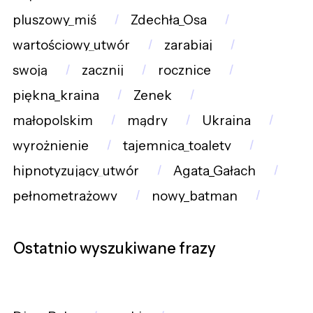
pluszowy_miś
Zdechła_Osa
wartościowy_utwór
zarabiaj
swoją
zacznij
rocznice
piękna_kraina
Zenek
małopolskim
mądry
Ukraina
wyrożnienie
tajemnica_toalety
hipnotyzujący_utwór
Agata_Gałach
pełnometrażowy
nowy_batman
Ostatnio wyszukiwane frazy