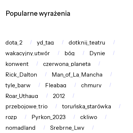
Popularne wyrażenia
dota_2
yd_tag
dotknij_teatru
wakacyjny_utwór
bóg
Dynie
konwent
czerwona_planeta
Rick_Dalton
Man_of_La_Mancha
tyle_barw
Fleabag
chmury
Roar_Uthaug
2012
przebojowe_trio
toruńska_starówka
rozp
Pyrkon_2023
ckliwo
nomadland
Srebrne_Lwy