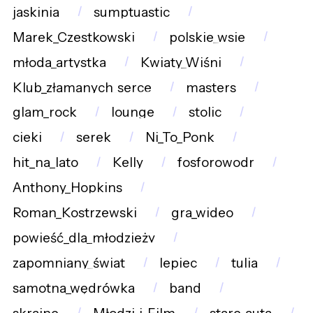
jaskinia
sumptuastic
Marek_Czestkowski
polskie_wsie
młoda_artystka
Kwiaty_Wiśni
Klub_złamanych_serce
masters
glam_rock
lounge
stolic
cieki
serek
Ni_To_Ponk
hit_na_lato
Kelly
fosforowodr
Anthony_Hopkins
Roman_Kostrzewski
gra_wideo
powieść_dla_młodzieży
zapomniany_świat
lepiec
tulia
samotna_wędrówka
band