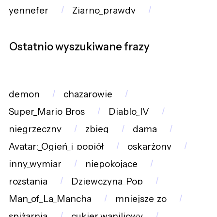
yennefer
Ziarno_prawdy
Ostatnio wyszukiwane frazy
demon
chazarowie
Super_Mario_Bros
Diablo_IV
niegrzeczny
zbieg
dama
Avatar:_Ogień_i_popiół
oskarżony
inny_wymiar
niepokojące
rozstania
Dziewczyna_Pop
Man_of_La_Mancha
mniejsze_zo
spiżarnia
cukier_waniliowy