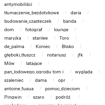
antymobiliści
tłumaczenie_bezdotykowe
daria
budowanie_cząsteczek
banda
dom
fotograf
lounge
maryjka
stanlee
Toro
de_palma
Koniec
Blisko
głęboki_tłuszcz
notariusz
jfk
Mów
latające
pan_lodowego_ogrodu_tom_i
wygląda
szaleniec
dama
opr
antoine_fuqua
pomoc_dzieciom
Pingwin
szaro
podróż_