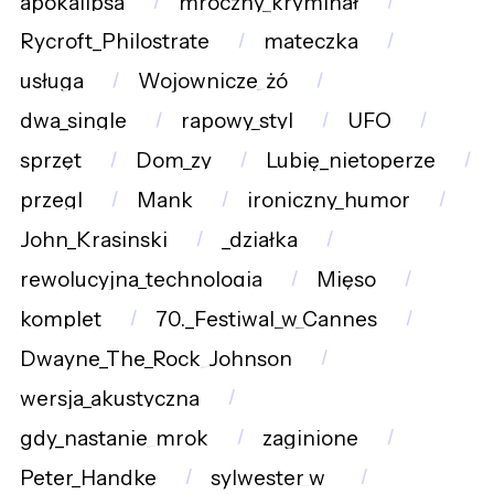
apokalipsa
mroczny_kryminał
Rycroft_Philostrate
mateczka
usługa
Wojownicze_żó
dwa_single
rapowy_styl
UFO
sprzęt
Dom_zy
Lubię_nietoperze
przegl
Mank
ironiczny_humor
John_Krasinski
_działka
rewolucyjna_technologia
Mięso
komplet
70._Festiwal_w_Cannes
Dwayne_The_Rock_Johnson
wersja_akustyczna
gdy_nastanie_mrok
zaginione
Peter_Handke
sylwester_w_