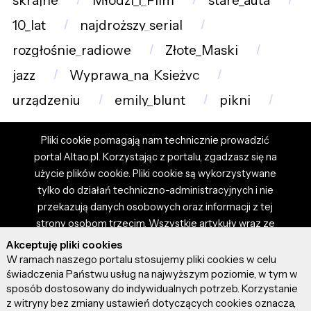
skrajne
Młodzi_i_Film
stare_auta
10_lat
najdroższy_serial
rozgłośnie_radiowe
Złote_Maski
jazz
Wyprawa_na_Księżyc
urządzeniu
emily_blunt
pikni
Pliki cookie pomagają nam technicznie prowadzić
portal Altao.pl. Korzystając z portalu, zgadzasz się na
użycie plików cookie. Pliki cookie są wykorzystywane
tylko do działań techniczno-administracyjnych i nie
przekazują danych osobowych oraz informacji z tej
strony osobom trzecim. Wszystkie artykuły wraz ze
zdjęciami i materiałami dostępnymi na portalu są
Akceptuję pliki cookies
własnością użytkowników. Administrator i właściciel
W ramach naszego portalu stosujemy pliki cookies w celu
portalu nie ponosi odpowiedzialności za tresci
świadczenia Państwu usług na najwyższym poziomie, w tym w
sposób dostosowany do indywidualnych potrzeb. Korzystanie
prezentowane przez autorów artykułów. Dodając
z witryny bez zmiany ustawień dotyczących cookies oznacza,
artykuł, zgadzasz się z regulaminem portalu oraz