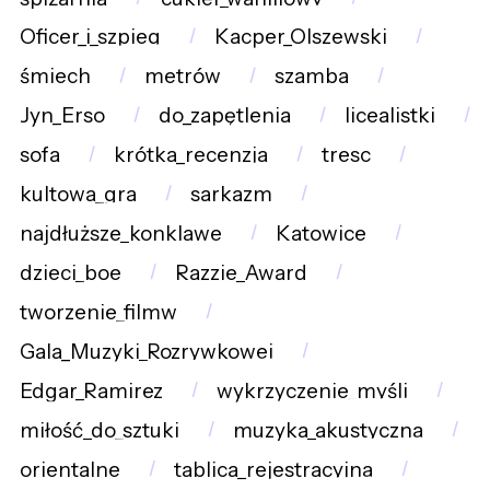
Oficer_i_szpieg
Kacper_Olszewski
śmiech
metrów
szamba
Jyn_Erso
do_zapętlenia
licealistki
sofa
krótka_recenzja
tresc
kultowa_gra
sarkazm
najdłuższe_konklawe
Katowice
dzieci_boe
Razzie_Award
tworzenie_filmw
Gala_Muzyki_Rozrywkowej
Edgar_Ramirez
wykrzyczenie_myśli
miłość_do_sztuki
muzyka_akustyczna
orientalne
tablica_rejestracyjna