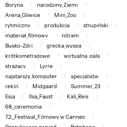
Boryna
narodziny_Ziemi
Arena_Gliwice
Mini_Zoo
rytmiczny
produkcja
strupiński
materiał_filmowy
nitram
Busko-Zdrj
grecka_wyspa
krótkometrażowe
wirtualna_gala
strażacy
Lyrre
najstarszy_komputer
specjalistw
rekin
Midgaard
Summer_23
Esja
Ilsa_Faust
Kali_Reis
68._ceremonia
72._Festiwal_Filmowy_w_Cannes