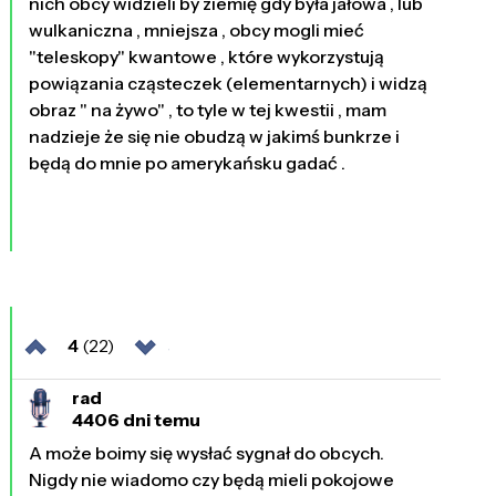
nich obcy widzieli by ziemię gdy była jałowa , lub
wulkaniczna , mniejsza , obcy mogli mieć
"teleskopy" kwantowe , które wykorzystują
powiązania cząsteczek (elementarnych) i widzą
obraz " na żywo" , to tyle w tej kwestii , mam
nadzieje że się nie obudzą w jakimś bunkrze i
będą do mnie po amerykańsku gadać .
4
(22)
rad
4406 dni temu
A może boimy się wysłać sygnał do obcych.
Nigdy nie wiadomo czy będą mieli pokojowe