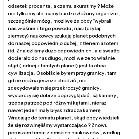
odsetek procenta , a czemu akurat my ? Może
nie tylko my ale mamy bardzo złożony organizm ,
szczególnie mózg , możliwe że obcy "wybrali"
nas właśnie z tego powodu , nasi (czytaj:
ziemscy) naukowcy szukają planet podobnych
do naszej odpowiednio dużej , z tlenem azotem
itd. Znaleźliśmy dużo odpowiednich , ale światło
docierało do nas długo , możliwe że to właśnie
stąd (jednej z tamtych planet) jest ta obca
cywilizacja . Osobiście byłem przy granicy , tam
gdzie można jeszcze chodzić , nie
zdecydowałem się przekroczyć granicy ,
wystarczy się dobrze poprzyglądać , są kamery ,
trzeba patrzeć pod różnymi kątami , nieraz
nawet jeden mały błysk zdradza kamerę .
Wracając do tematu planet , skąd obcy wiedzieli
że się rozwinęliśmy wystarczająco ? Znowu
poruszam temat ziemskich naukowców , według