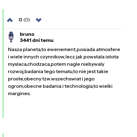
0
(0)
bruno
3441 dni temu
Nasza planeta,to ewenement,posiada atmosfere
i wiele innych czynnikow,lecz jak powstala istota
myslaca,chodzaca,potem nagle niebywaly
rozwoj,badania tego tematu,to nie jest takie
proste,obecny tzw.wszechswiat i jego
ogrom,obecne badania i technologia,to wielki
margines.