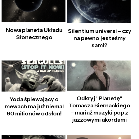
Nowa planeta Układu
Silentium universi – czy
Słonecznego
na pewno jesteśmy
sami?
Odkryj "Planetę"
Yoda śpiewający o
Tomasza Biernackiego
mewach ma już niemal
– mariaż muzyki pop z
60 milionów odsłon!
jazzowymi akordami