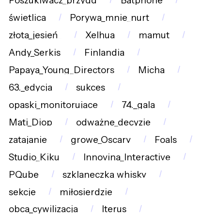
Poszukiwacz_przygd
Batphone
świetlica
Porywa_mnie_nurt
złota_jesień_
Xelhua
mamut
Andy_Serkis
Finlandia
Papaya_Young_Directors
Micha
63._edycja
sukces
opaski_monitorujące
74._gala
Mati_Diop
odważne_decyzje
zatajanie
growe_Oscary
Foals
Studio_Kiku
Innovina_Interactive
PQube
szklaneczka_whisky
sekcje
miłosierdzie
obca_cywilizacja
Iterus