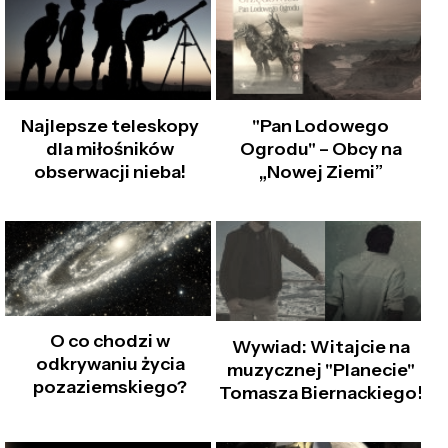
Najlepsze teleskopy
"Pan Lodowego
dla miłośników
Ogrodu" – Obcy na
obserwacji nieba!
„Nowej Ziemi”
O co chodzi w
Wywiad: Witajcie na
odkrywaniu życia
muzycznej "Planecie"
pozaziemskiego?
Tomasza Biernackiego!