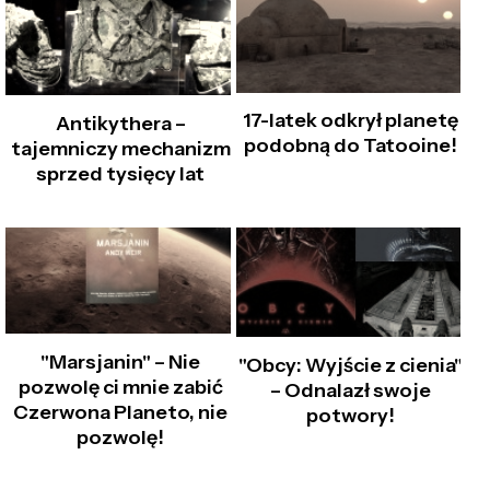
17-latek odkrył planetę
Antikythera –
podobną do Tatooine!
tajemniczy mechanizm
sprzed tysięcy lat
"Marsjanin" – Nie
"Obcy: Wyjście z cienia"
pozwolę ci mnie zabić
– Odnalazł swoje
Czerwona Planeto, nie
potwory!
pozwolę!