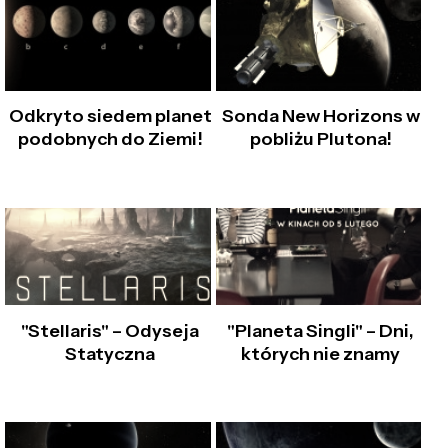
Odkryto siedem planet
Sonda New Horizons w
podobnych do Ziemi!
pobliżu Plutona!
"Stellaris" – Odyseja
"Planeta Singli" – Dni,
Statyczna
których nie znamy