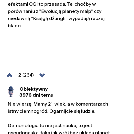
efektami CGI to przesada. Te, choćby w
porównaniu z "Ewolucją planety małp" czy
niedawną "Księgą dżungli" wypadają raczej
blado.
2
(264)
Obiektywny
3976 dni temu
Nie wierzę. Mamy 21. wiek, a w komentarzach
istny ciemnogród. Ogarnijcie się ludzie.
Demonologia to nie jest nauka, to jest
pseudonauka, taka jak wróżby z układu planet.