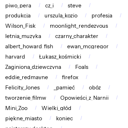
piwo_pera
cz_i
steve
produkcja
urszula_kozio
profesja
Wilson_Fisk
moonlight_rendezvous
letnia_muzyka
czarny_charakter
albert_howard_fish
ewan_mcgregor
harvard
Łukasz_kośmicki
Zaginiona_dziewczyna
Foals
eddie_redmayne
firefox
Felicity_Jones
_pamięć
obóz
tworzenie_filmw
Opowieści_z_Narnii
Mini_Zoo
Wielki_głód
piękne_miasto
koniec