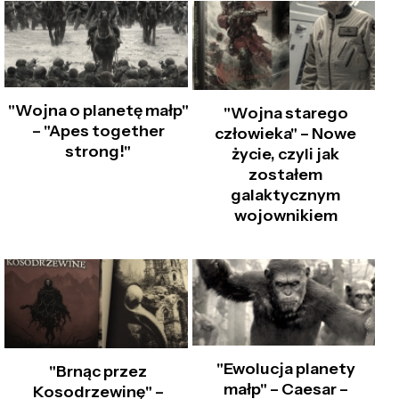
"Wojna o planetę małp"
"Wojna starego
– "Apes together
człowieka" – Nowe
strong!"
życie, czyli jak
zostałem
galaktycznym
wojownikiem
"Ewolucja planety
"Brnąc przez
małp" – Caesar –
Kosodrzewinę" –