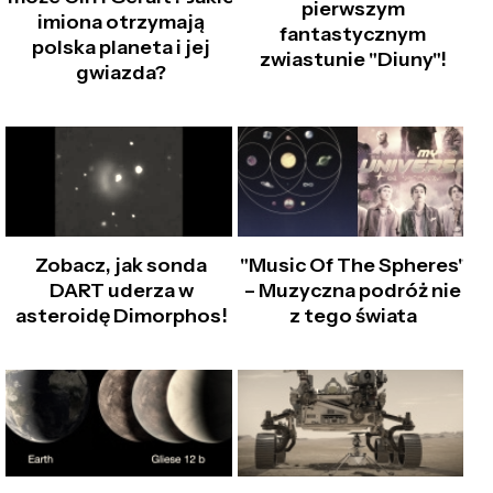
pierwszym
imiona otrzymają
fantastycznym
polska planeta i jej
zwiastunie "Diuny"!
gwiazda?
Zobacz, jak sonda
"Music Of The Spheres"
DART uderza w
– Muzyczna podróż nie
asteroidę Dimorphos!
z tego świata