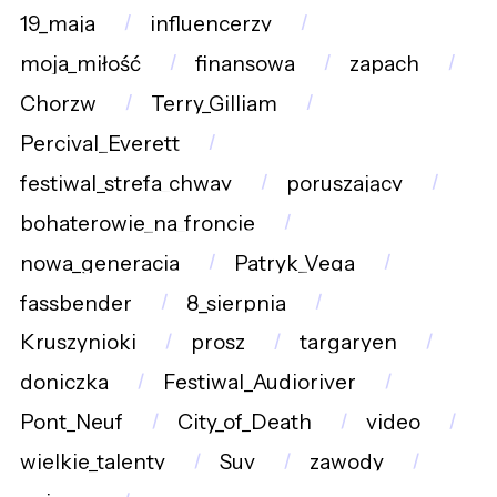
19_maja
influencerzy
moja_miłość
finansowa
zapach
Chorzw
Terry_Gilliam
Percival_Everett
festiwal_strefa_chway
poruszający
bohaterowie_na_froncie
nowa_generacja
Patryk_Vega
fassbender
8_sierpnia
Kruszynioki
prosz
targaryen
doniczka
Festiwal_Audioriver
Pont_Neuf
City_of_Death
video
wielkie_talenty
Suv
zawody