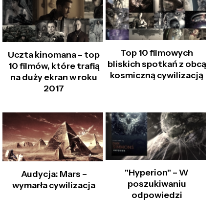
Top 10 filmowych
Uczta kinomana – top
bliskich spotkań z obcą
10 filmów, które trafią
kosmiczną cywilizacją
na duży ekran w roku
2017
"Hyperion" – W
Audycja: Mars –
poszukiwaniu
wymarła cywilizacja
odpowiedzi