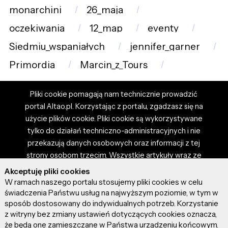
monarchini
26_maja
oczekiwania
12_map
eventy
Siedmiu_wspaniałych
jennifer_garner
Primordia
Marcin_z_Tours
Pliki cookie pomagają nam technicznie prowadzić
portal Altao.pl. Korzystając z portalu, zgadzasz się na
użycie plików cookie. Pliki cookie są wykorzystywane
tylko do działań techniczno-administracyjnych i nie
przekazują danych osobowych oraz informacji z tej
strony osobom trzecim. Wszystkie artykuły wraz ze
zdjęciami i materiałami dostępnymi na portalu są
Akceptuję pliki cookies
własnością użytkowników. Administrator i właściciel
W ramach naszego portalu stosujemy pliki cookies w celu
portalu nie ponosi odpowiedzialności za tresci
świadczenia Państwu usług na najwyższym poziomie, w tym w
sposób dostosowany do indywidualnych potrzeb. Korzystanie
prezentowane przez autorów artykułów. Dodając
z witryny bez zmiany ustawień dotyczących cookies oznacza,
artykuł, zgadzasz się z regulaminem portalu oraz
że będą one zamieszczane w Państwa urządzeniu końcowym.