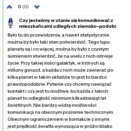
0
(0)
Czy jesteśmy w stanie się komunikować z
mieszkańcami odległych ziemsko-podobnych
planet?
Było to do przewidzenia, a nawet statystycznie
3451 dni temu
można by było taki stan potwierdzić. Tego typu
planety są i co więcej, można by było z czystym
sumieniem stwierdzić, że na wielu z nich istnieje
życie. Przy takiej ilości galaktyk, w których są
miliony gwiazd, a każda z nich może zawierać po
kilka planet w takim układzie to jest to bardzo
prawdopodobne. Pytanie czy chcemy nawiązać
kontakt i czy jest to możliwe, bo każda z takich
planet to odległość minimum kilkadziesiąt lat
świetlnych. Nie bardzo widzę możliwości
komunikacji na obecnym poziomie technicznym.
Obecnym ograniczeniem w kontakcie z innymi
jest prędkość światła wynosząca w próżni blisko