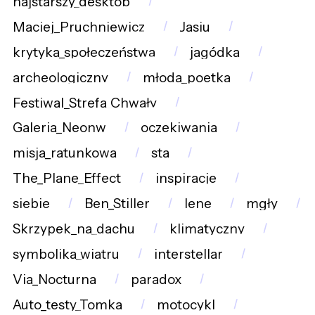
najstarszy_desktop
Maciej_Pruchniewicz
Jasiu
krytyka_społeczeństwa
jagódka
archeologiczny
młoda_poetka
Festiwal_Strefa_Chwały
Galeria_Neonw
oczekiwania
misja_ratunkowa
sta
The_Plane_Effect
inspiracje
siebie
Ben_Stiller
lene
mgły
Skrzypek_na_dachu
klimatyczny
symbolika_wiatru
interstellar
Via_Nocturna
paradox
Auto_testy_Tomka
motocykl