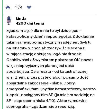
1
(5)
kinda
4290 dni temu
zgadzam się:-) dla mnie to był dziecięco -
katastroficzny dzień niepodlegości. Z dokładnie
takim samym, pompatycznym zadęciem. Si-fi tu
na lekarstwo, chociaż rzeczywiście scena z
wirującą stacją dokującą i ogólnie środek
Osobliwości z 5 wymiarem pokazane OK, nawet
wizja nieprzyjaznych planet jest dość
abosrbująca. Cała reszta - od katastroficznej
wizji Ziemi, przez puste dialogi, po samo dość
absurdalne zakoczenie - słabe. Dobry,
amerykański, familijny film katastroficzny, bardzo
kiepski, naciągany film SF. (ja miałam nadzieję na
SF - stąd ocena niska 4/10). Aktorzy, muzyka,
scenografia - zgadzam sie z recenzją.