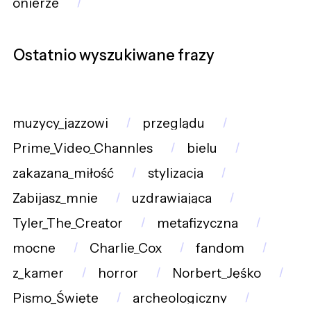
onierze
Ostatnio wyszukiwane frazy
muzycy_jazzowi
przeglądu
Prime_Video_Channles
bielu
zakazana_miłość
stylizacja
Zabijasz_mnie
uzdrawiająca
Tyler_The_Creator
metafizyczna
mocne
Charlie_Cox
fandom
z_kamer
horror
Norbert_Jęśko
Pismo_Święte
archeologiczny