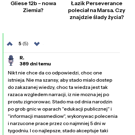
Gliese 12b – nowa
Łazik Perseverance
Ziemia?
poleciał na Marsa. Czy
znajdzie ślady życia?
5
(5)
R.
389 dni temu
Nikt nie chce da co odpowiedzi, choc one
istnieja. Nie ma szansy, aby stado mialo dostep
do zakazanej wiedzy, choc ta wiedza jest tak
razaca wzgledem narracji, iz nie mozna jej po
prostu zignorowac. Stado ma od dnia narodzin
po grob gnic w oparach "edukacji publicznej" i
"informacji massmediow", wykonywac polecenia
i narzucone prace przez co najmniej 5 dni w
tygodniu. I co najlepsze, stado akceptuje taki