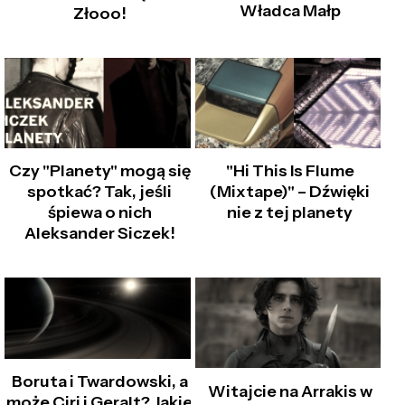
Władca Małp
Złooo!
Czy "Planety" mogą się
"Hi This Is Flume
spotkać? Tak, jeśli
(Mixtape)" – Dźwięki
śpiewa o nich
nie z tej planety
Aleksander Siczek!
Boruta i Twardowski, a
Witajcie na Arrakis w
może Ciri i Geralt? Jakie