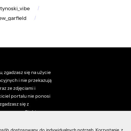
atynoski_vibe
ew_garfield
, zgadzasz się na użycie
cyjnych i nie przekazują
az ze zdjęciami i
iciel portalu nie ponosi
zgadzasz się z
zone przez Ciebie na
osób dostosowany do indywidualnych potrzeb. Korzystanie z