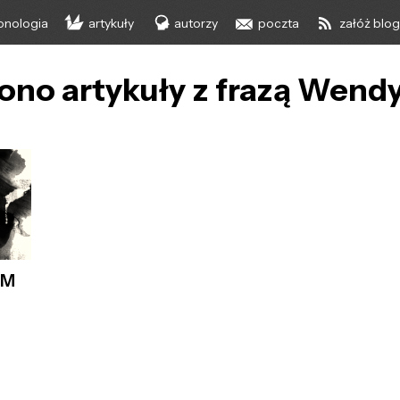
onologia
artykuły
autorzy
poczta
załóż blo
ono artykuły z frazą Wendy
 M