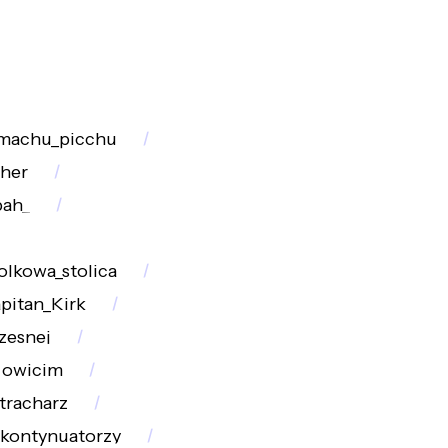
machu_picchu
sher
pah_
olkowa_stolica
pitan_Kirk
zesnej
owicim
tracharz
kontynuatorzy