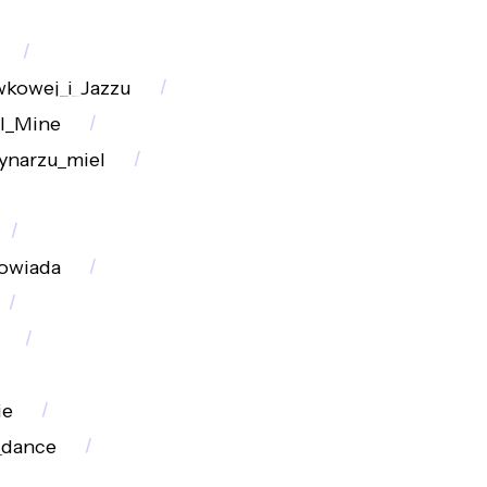
wkowej_i_Jazzu
l_Mine
ynarzu_miel
powiada
ie
_dance