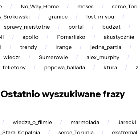
e
No_Way_Home
moses
serce_Tor
w_Srokowski
granice
lost_in_you
sprawy_nieistotne
portal
budżet
ll
apollo
Pomarlisko
akustycznie
i
trendy
irange
jedna_partia
wieczr
Sumerowie
alex_murphy
felietony
popowa_ballada
ktura
Ostatnio wyszukiwane frazy
wiedza_o_filmie
marmolada
Jarecki
_Stara_Kopalnia
serce_Torunia
ekstremal