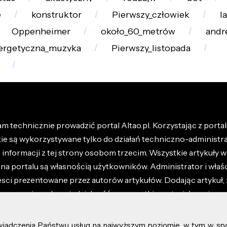
e
konstruktor
Pierwszy_człowiek
l
Oppenheimer
około_60_metrów
andr
ergetyczna_muzyka
Pierwszy_listopada
m technicznie prowadzić portal Altao.pl. Korzystając z portalu
kie są wykorzystywane tylko do działań techniczno-administra
nformacji z tej strony osobom trzecim. Wszystkie artykuły wr
na portalu są własnością użytkowników. Administrator i właśc
esci prezentowane przez autorów artykułów. Dodając artykuł, 
z ponosisz odpowiedzialność za wszystkie materiały umieszc
óły dostępne w regulaminie portalu.
świadczenia Państwu usług na najwyższym poziomie, w tym w sp