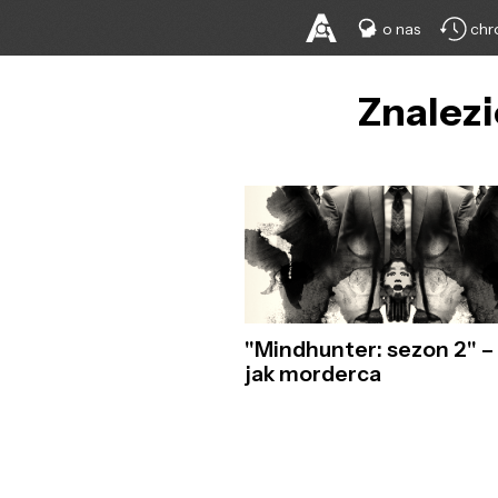
o nas
chr
Znalezi
"Mindhunter: sezon 2" –
jak morderca