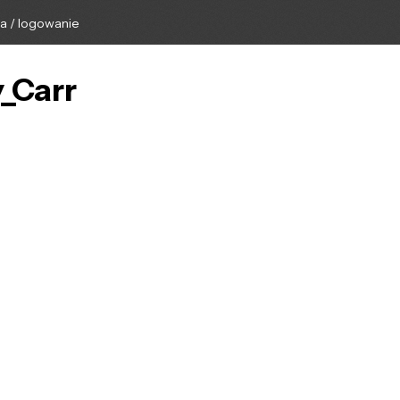
ga / logowanie
_Carr