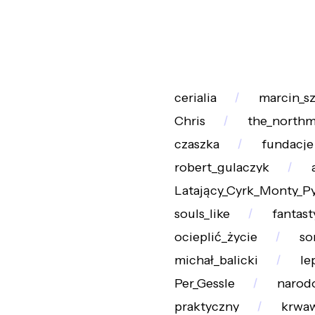
cerialia
marcin_sz
Chris
the_north
czaszka
fundacje
robert_gulaczyk
Latający_Cyrk_Monty_P
souls_like
fantas
ocieplić_życie
so
michał_balicki
le
Per_Gessle
narod
praktyczny
krwa