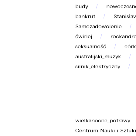
budy
nowoczesn
bankrut
Stanisła
Samozadowolenie
ćwirlej
rockandro
seksualność
córk
australijski_muzyk
silnik_elektryczny
wielkanocne_potrawy
Centrum_Nauki_i_Sztuki