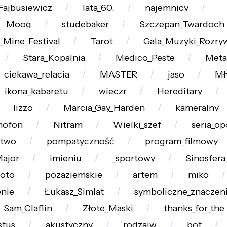
Fajbusiewicz
lata_60.
najemnicy
Moog
studebaker
Szczepan_Twardoch
_Mine_Festival
Tarot
Gala_Muzyki_Rozry
Stara_Kopalnia
Medico_Peste
Meta
ciekawa_relacja
MASTER
jaso
Mł
ikona_kabaretu
wieczr
Hereditary
lizzo
Marcia_Gay_Harden
kameralny
mofon
Nitram
Wielki_szef
seria_o
ctwo
pompatyczność
program_filmowy
ajor
imieniu
_sportowy
Sinosfera
oto
pozaziemskie
artem
miko
nie
Łukasz_Simlat
symboliczne_znaczen
Sam_Claflin
Złote_Maski
thanks_for_the
stus
akustyczny
rodzajw
bot