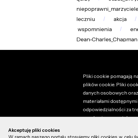
niepoprawni_marzyciel
leczniu
akcja
wspomnienia
en
Dean-Charles_Chapman
Pliki cookie pomagają na
plików cookie. Pliki coo
danych osobowych oraz i
materiałami dostępnymi 
odpowiedzialności za tr
regulaminem portalu ora
stronie altao.pl. Szczeg
Akceptuję pliki cookies
W ramach naszego portalu stosujemy pliki cookies w celu 