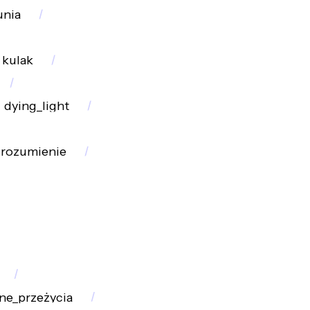
unia
kulak
dying_light
zrozumienie
ne_przeżycia