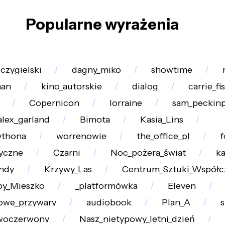
Popularne wyrażenia
czygielski
dagny_miko
showtime
man
kino_autorskie
dialog
carrie_fi
Copernicon
lorraine
sam_peckin
alex_garland
Bimota
Kasia_Lins
ythona
worrenowie
the_office_pl
f
tyczne
Czarni
Noc_pożera_świat
ka
ndy
Krzywy_Las
Centrum_Sztuki_Współc
py_Mieszko
_platformówka
Eleven
owe_przywary
audiobook
Plan_A
s
woczerwony
Nasz_nietypowy_letni_dzień