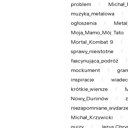
problem
Michał_
muzyka_metalowa
ogłoszenia
Metal
Moja_Mamo_Mój_Tato
Mortal_Kombat_9
sprawy_nieistotne
fascynująca_podróż
mockument
gra
inspiracje
wiade
krótkie_wiersze
M
Nowy_Duninów
z
niezapomniane_wydarze
Michał_Krzywicki
quizy
Jezus_Chry