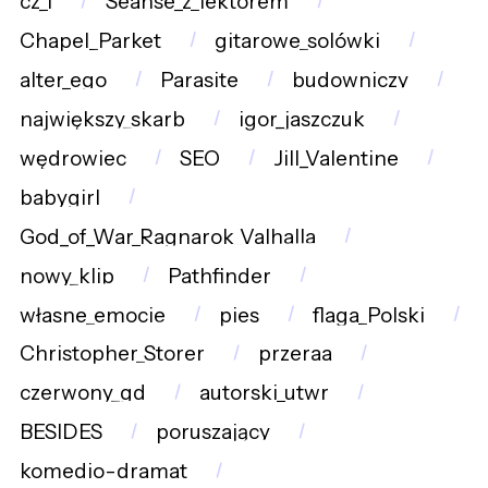
cz_i
Seanse_z_lektorem
Chapel_Parket
gitarowe_solówki
alter_ego
Parasite
budowniczy
największy_skarb
igor_jaszczuk
wędrowiec
SEO
Jill_Valentine
babygirl
God_of_War_Ragnarok_Valhalla
nowy_klip
Pathfinder
własne_emocje
pies
flaga_Polski
Christopher_Storer
przeraa
czerwony_gd
autorski_utwr
BESIDES
poruszający
komedio-dramat