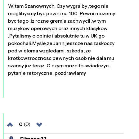
Witam Szanownych. Czy wygralby ,tego nie
moglibysmy byc pewni na 100 .Pewni mozemy
byc tego ,iz rozne gremia zachwycil ,w tym
muzykow operowych oraz innych klasykow
.Pytalismy o opinie i absolutnie tu w UK go
pokochali.Mysle,ze Jann jeszcze nas zaskoczy
pod wieloma wzgledami. szkoda ,ze
krotkowzrocznosc pewnych osob nie dala mu
szansy juz teraz. O czym moze to swiadczyc...
pytanie retoryczne .pozdrawiamy
0
(0)
Filmowy33