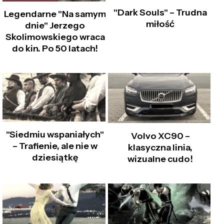
"Dark Souls" – Trudna
Legendarne "Na samym
miłość
dnie" Jerzego
Skolimowskiego wraca
do kin. Po 50 latach!
"Siedmiu wspaniałych"
Volvo XC90 –
– Trafienie, ale nie w
klasyczna linia,
dziesiątkę
wizualne cudo!