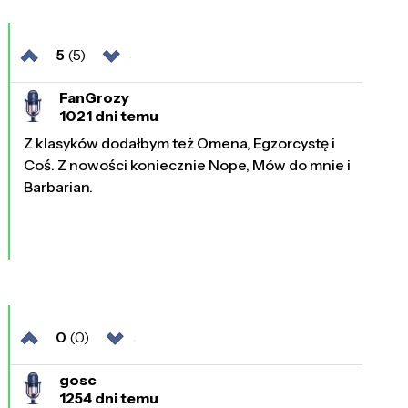
5
(5)
FanGrozy
1021 dni temu
Z klasyków dodałbym też Omena, Egzorcystę i
Coś. Z nowości koniecznie Nope, Mów do mnie i
Barbarian.
0
(0)
gosc
1254 dni temu