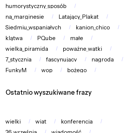
humorystyczny_sposób
na_marginesie
Latający_Plakat
Siedmiu_wspaniałych
kanion_chico
klątwa
PQube
małe
wielka_piramida
poważne_wątki
7_stycznia
fascynujący
nagroda
FunkyM
wop
bożego
Ostatnio wyszukiwane frazy
wielki
wiat
konferencja
26_września
wiadomość