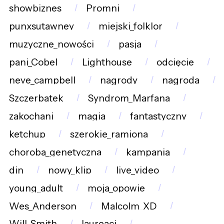
showbiznes
Promni
punxsutawney
miejski_folklor
muzyczne_nowości
pasja
pani_Cobel
Lighthouse
odcięcie
neve_campbell
nagrody
nagroda
Szczerbatek
Syndrom_Marfana
zakochani
magia
fantastyczny
ketchup
szerokie_ramiona
choroba_genetyczna
kampania
din
nowy_klip
live_video
young_adult
moja_opowie
Wes_Anderson
Malcolm_XD
Will_Smith
laureaci