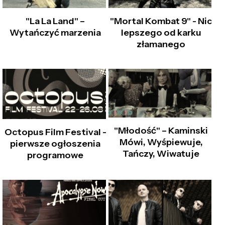
"La La Land" –
"Mortal Kombat 9" - Nic
Wytańczyć marzenia
lepszego od karku
złamanego
"Młodość" – Kaminski
Octopus Film Festival -
Mówi, Wyśpiewuje,
pierwsze ogłoszenia
Tańczy, Wiwatuje
programowe