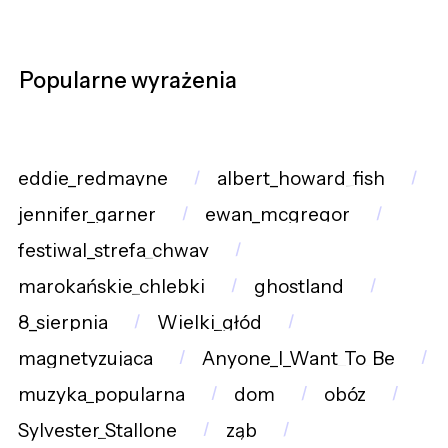
Popularne wyrażenia
eddie_redmayne
albert_howard_fish
jennifer_garner
ewan_mcgregor
festiwal_strefa_chway
marokańskie_chlebki
ghostland
8_sierpnia
Wielki_głód
magnetyzująca
Anyone_I_Want_To_Be
muzyka_popularna
dom
obóz
Sylvester_Stallone
ząb