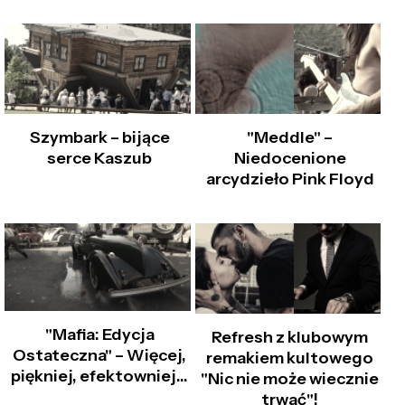
Szymbark – bijące
"Meddle" –
serce Kaszub
Niedocenione
arcydzieło Pink Floyd
"Mafia: Edycja
Refresh z klubowym
Ostateczna" – Więcej,
remakiem kultowego
piękniej, efektowniej…
"Nic nie może wiecznie
trwać"!