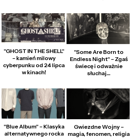
"GHOST IN THE SHELL"
"Some Are Born to
– kamień milowy
Endless Night" – Zgaś
cyberpunku od 24 lipca
świecę i odważnie
w kinach!
słuchaj…
"Blue Album" – Klasyka
Gwiezdne Wojny –
alternatywnego rocka
magia, fenomen, religia