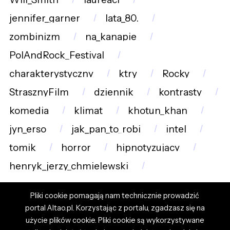
jennifer_garner
lata_80.
zombinizm
na_kanapie
PolAndRock_Festival
charakterystyczny
ktry
Rocky
StrasznyFilm
dziennik
kontrasty
komedia
klimat
khotun_khan
jyn_erso
jak_pan_to_robi
intel
tomik
horror
hipnotyzujący
henryk_jerzy_chmielewski
Pliki cookie pomagają nam technicznie prowadzić
portal Altao.pl. Korzystając z portalu, zgadzasz się na
użycie plików cookie. Pliki cookie są wykorzystywane