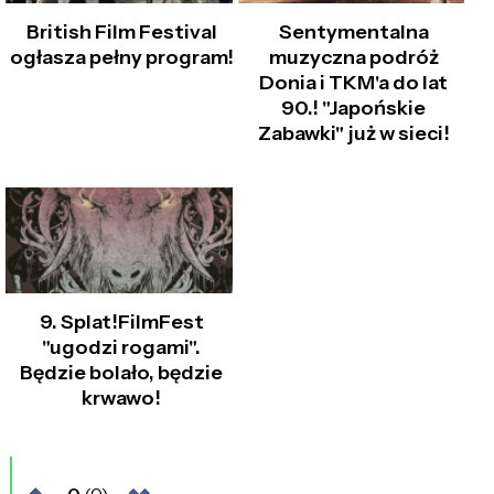
British Film Festival
Sentymentalna
ogłasza pełny program!
muzyczna podróż
Donia i TKM'a do lat
90.! "Japońskie
Zabawki" już w sieci!
9. Splat!FilmFest
"ugodzi rogami".
Będzie bolało, będzie
krwawo!
0
(0)