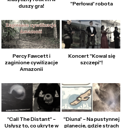
"Perłowa" robota
duszy gra!
Percy Fawcett i
Koncert "Kowal się
zaginione cywilizacje
szczepi"!
Amazonii
"Call The Distant" –
"Diuna" – Na pustynnej
Usłysz to, co ukryte w
planecie, gdzie strach