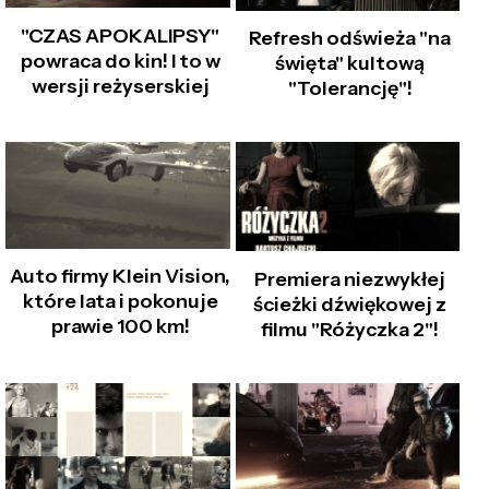
"CZAS APOKALIPSY"
Refresh odświeża "na
powraca do kin! I to w
święta" kultową
wersji reżyserskiej
"Tolerancję"!
Auto firmy Klein Vision,
Premiera niezwykłej
które lata i pokonuje
ścieżki dźwiękowej z
prawie 100 km!
filmu "Różyczka 2"!