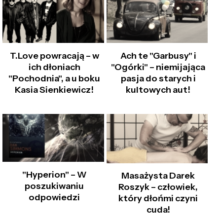
T.Love powracają – w
Ach te "Garbusy" i
ich dłoniach
"Ogórki" – niemijająca
"Pochodnia", a u boku
pasja do starych i
Kasia Sienkiewicz!
kultowych aut!
"Hyperion" – W
Masażysta Darek
poszukiwaniu
Roszyk – człowiek,
odpowiedzi
który dłońmi czyni
cuda!