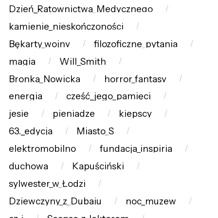
Dzień_Ratownictwa_Medycznego
kamienie_nieskończoności
Bękarty_wojny
filozoficzne_pytania
magia
Will_Smith
Bronka_Nowicka
horror_fantasy
energia
cześć_jego_pamięci
jesie
pieniadze
kiepscy
63._edycja
Miasto_S
elektromobilno
fundacja_inspiria
duchowa
Kapuściński
sylwester_w_Łodzi
Dziewczyny_z_Dubaju
noc_muzew