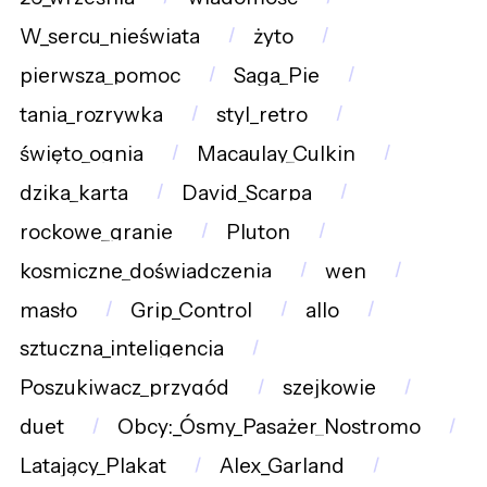
W_sercu_nieświata
żyto
pierwsza_pomoc
Saga_Pie
tania_rozrywka
styl_retro
święto_ognia
Macaulay_Culkin
dzika_karta
David_Scarpa
rockowe_granie
Pluton
kosmiczne_doświadczenia
wen
masło
Grip_Control
allo
sztuczna_inteligencja
Poszukiwacz_przygód
szejkowie
duet
Obcy:_Ósmy_Pasażer_Nostromo
Latający_Plakat
Alex_Garland