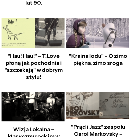
lat 90.
"Hau! Hau!" – T.Love
"Kraina lodu" – O zimo
płoną jak pochodnia i
piękna, zimo sroga
"szczekają" w dobrym
stylu!
"Prąd i Jazz" zespołu
Wizja Lokalna –
Carol Markovsky –
klasyczny rock im w