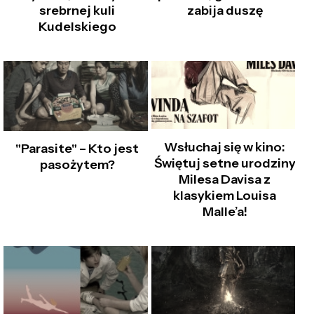
srebrnej kuli
zabija duszę
Kudelskiego
Wsłuchaj się w kino:
"Parasite" – Kto jest
Świętuj setne urodziny
pasożytem?
Milesa Davisa z
klasykiem Louisa
Malle’a!