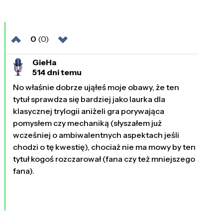
0
(0)
GieHa
514 dni temu
No właśnie dobrze ująłeś moje obawy, że ten
tytuł sprawdza się bardziej jako laurka dla
klasycznej trylogii aniżeli gra porywająca
pomysłem czy mechaniką (słyszałem już
wcześniej o ambiwalentnych aspektach jeśli
chodzi o tę kwestię), chociaż nie ma mowy by ten
tytuł kogoś rozczarował (fana czy też mniejszego
fana).