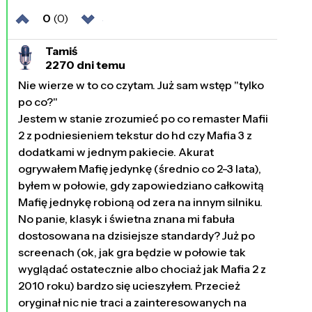
0
(0)
Tamiś
2270 dni temu
Nie wierze w to co czytam. Już sam wstęp "tylko
po co?"
Jestem w stanie zrozumieć po co remaster Mafii
2 z podniesieniem tekstur do hd czy Mafia 3 z
dodatkami w jednym pakiecie. Akurat
ogrywałem Mafię jedynkę (średnio co 2-3 lata),
byłem w połowie, gdy zapowiedziano całkowitą
Mafię jednykę robioną od zera na innym silniku.
No panie, klasyk i świetna znana mi fabuła
dostosowana na dzisiejsze standardy? Już po
screenach (ok, jak gra będzie w połowie tak
wyglądać ostatecznie albo chociaż jak Mafia 2 z
2010 roku) bardzo się ucieszyłem. Przecież
oryginał nic nie traci a zainteresowanych na