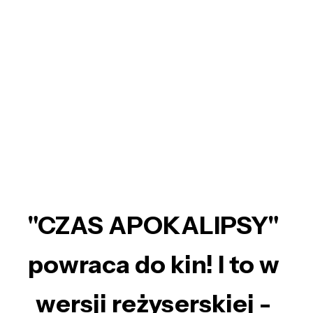
"CZAS APOKALIPSY"
powraca do kin! I to w
wersji reżyserskiej -