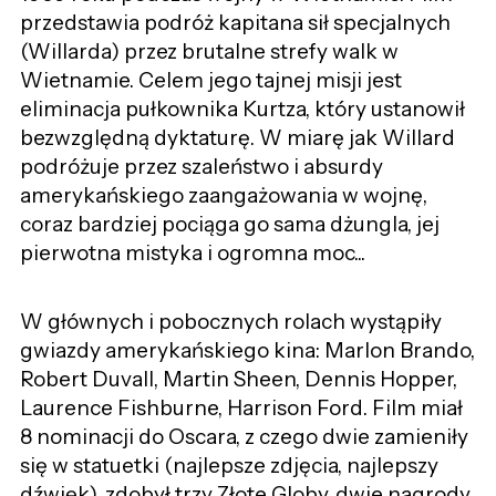
przedstawia podróż kapitana sił specjalnych
(Willarda) przez brutalne strefy walk w
Wietnamie. Celem jego tajnej misji jest
eliminacja pułkownika Kurtza, który ustanowił
bezwzględną dyktaturę. W miarę jak Willard
podróżuje przez szaleństwo i absurdy
amerykańskiego zaangażowania w wojnę,
coraz bardziej pociąga go sama dżungla, jej
pierwotna mistyka i ogromna moc...
W głównych i pobocznych rolach wystąpiły
gwiazdy amerykańskiego kina: Marlon Brando,
Robert Duvall, Martin Sheen, Dennis Hopper,
Laurence Fishburne, Harrison Ford. Film miał
8 nominacji do Oscara, z czego dwie zamieniły
się w statuetki (najlepsze zdjęcia, najlepszy
dźwięk), zdobył trzy Złote Globy, dwie nagrody