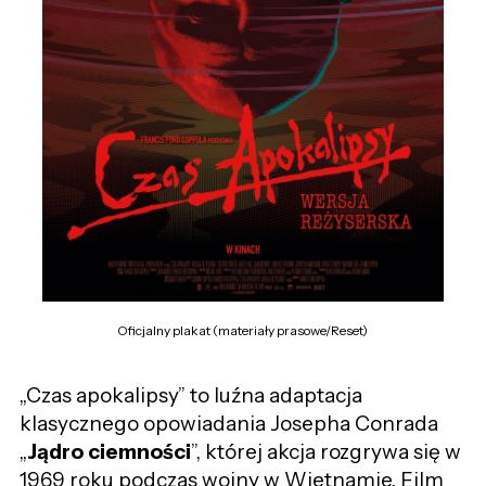
Oficjalny plakat (materiały prasowe/Reset)
„Czas apokalipsy” to luźna adaptacja
klasycznego opowiadania Josepha Conrada
„
Jądro ciemności
”, której akcja rozgrywa się w
1969 roku podczas wojny w Wietnamie. Film