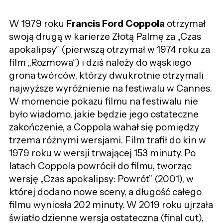
W 1979 roku
Francis Ford Coppola
otrzymał
swoją drugą w karierze Złotą Palmę za „Czas
apokalipsy” (pierwszą otrzymał w 1974 roku za
film „Rozmowa”) i dziś należy do wąskiego
grona twórców, którzy dwukrotnie otrzymali
najwyższe wyróżnienie na festiwalu w Cannes.
W momencie pokazu filmu na festiwalu nie
było wiadomo, jakie będzie jego ostateczne
zakończenie, a Coppola wahał się pomiędzy
trzema różnymi wersjami. Film trafił do kin w
1979 roku w wersji trwającej 153 minuty. Po
latach Coppola powrócił do filmu, tworząc
wersję „Czas apokalipsy: Powrót” (2001), w
której dodano nowe sceny, a długość całego
filmu wyniosła 202 minuty. W 2019 roku ujrzała
światło dzienne wersja ostateczna (final cut),