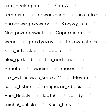
sam_peckinpah_
Plan_A
feminista
nowoczesne
souls_like
narodowe_przywary
Krzywy_Las
Noc_pożera_świat
Copernicon
wena
praktyczny
folkowa_stolica
kino_autorskie
debiut
alex_garland
the_northman
Bimota
owicim
moses
Jak_wytresować_smoka_2
Eleven
carrie_fisher
magiczne_zdjęcia
Pam_Beesly
kształt
sondy
michał_balicki
Kasia_Lins