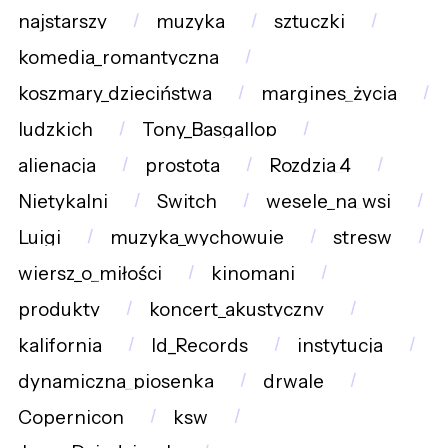
najstarszy
muzyka
sztuczki
komedia_romantyczna
koszmary_dzieciństwa
margines_życia
ludzkich
Tony_Basgallop
alienacja
prostota
Rozdzia_4
Nietykalni
Switch
wesele_na_wsi
Luigi
muzyka_wychowuje
stresw
wiersz_o_miłości
kinomani
produkty
koncert_akustyczny
kalifornia
Id_Records
instytucja
dynamiczna_piosenka
drwale
Copernicon
ksw