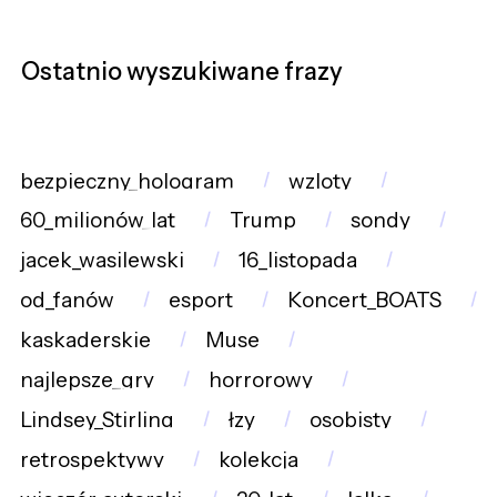
Ostatnio wyszukiwane frazy
bezpieczny_hologram
wzloty
60_milionów_lat
Trump
sondy
jacek_wasilewski
16_listopada
od_fanów
esport
Koncert_BOATS
kaskaderskie
Muse
najlepsze_gry
horrorowy
Lindsey_Stirling
łzy
osobisty
retrospektywy
kolekcja