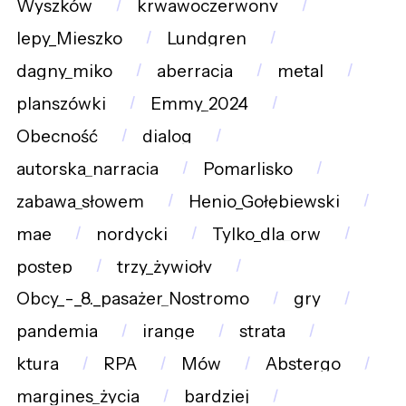
Wyszków
krwawoczerwony
lepy_Mieszko
Lundgren
dagny_miko
aberracja
metal
planszówki
Emmy_2024
Obecność
dialog
autorska_narracja
Pomarlisko
zabawa_słowem
Henio_Gołębiewski
mae
nordycki
Tylko_dla_orw
postep
trzy_żywioły
Obcy_-_8._pasażer_Nostromo
gry
pandemia
irange
strata
ktura
RPA
Mów
Abstergo
margines_życia
bardziej