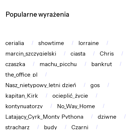
Popularne wyrażenia
cerialia
showtime
lorraine
marcin_szczygielski
ciasta
Chris
czaszka
machu_picchu
bankrut
the_office_pl
Nasz_nietypowy_letni_dzień
gos
kapitan_Kirk
ocieplić_życie
kontynuatorzy
No_Way_Home
Latający_Cyrk_Monty_Pythona
dziwne
stracharz
budy
Czarni