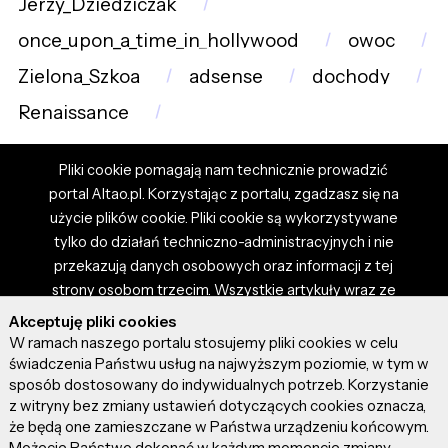
Jerzy_Dziedziczak
once_upon_a_time_in_hollywood
owoc
Zielona_Szkoa
adsense
dochody
Renaissance
Pliki cookie pomagają nam technicznie prowadzić
portal Altao.pl. Korzystając z portalu, zgadzasz się na
użycie plików cookie. Pliki cookie są wykorzystywane
tylko do działań techniczno-administracyjnych i nie
przekazują danych osobowych oraz informacji z tej
strony osobom trzecim. Wszystkie artykuły wraz ze
zdjęciami i materiałami dostępnymi na portalu są
Akceptuję pliki cookies
własnością użytkowników. Administrator i właściciel
W ramach naszego portalu stosujemy pliki cookies w celu
portalu nie ponosi odpowiedzialności za tresci
świadczenia Państwu usług na najwyższym poziomie, w tym w
sposób dostosowany do indywidualnych potrzeb. Korzystanie
prezentowane przez autorów artykułów. Dodając
z witryny bez zmiany ustawień dotyczących cookies oznacza,
artykuł, zgadzasz się z regulaminem portalu oraz
że będą one zamieszczane w Państwa urządzeniu końcowym.
ponosisz odpowiedzialność za wszystkie materiały
Możecie Państwo dokonać w każdym momencie zmiany