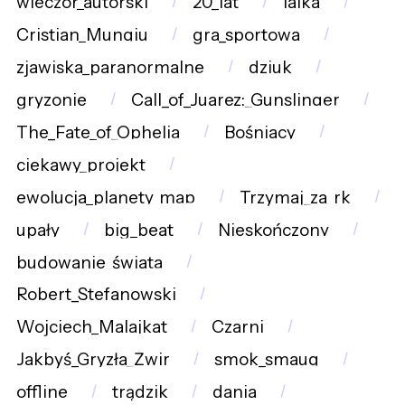
wieczór_autorski
20_lat
lalka
Cristian_Mungiu
gra_sportowa
zjawiska_paranormalne
dziuk
gryzonie
Call_of_Juarez:_Gunslinger
The_Fate_of_Ophelia
Bośniacy
ciekawy_projekt
ewolucja_planety_map
Trzymaj_za_rk
upały
big_beat
Nieskończony
budowanie_świata
Robert_Stefanowski
Wojciech_Malajkat
Czarni
Jakbyś_Gryzła_Żwir
smok_smaug
offline
trądzik
dania