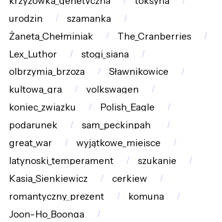
krzyżówka_genetyczna
toksyna
urodzin
szamanka
Żaneta_Chełminiak
The_Cranberries
Lex_Luthor
stogi_siana
olbrzymia_brzoza
Sławnikowice
kultowa_gra
volkswagen
koniec_związku
Polish_Eagle
podarunek
sam_peckinpah_
great_war
wyjątkowe_miejsce
latynoski_temperament
szukanie
Kasia_Sienkiewicz
cerkiew
romantyczny_prezent
komuna
Joon-Ho_Boonga