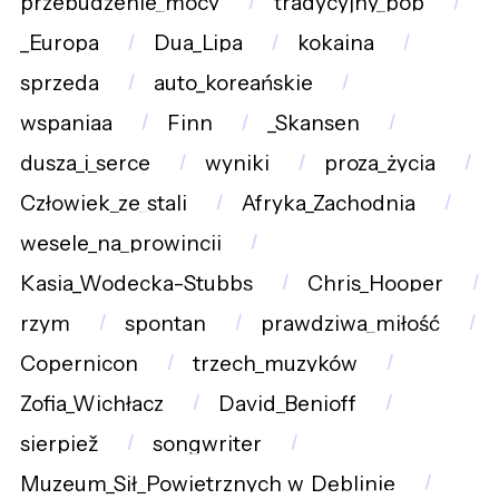
przebudzenie_mocy
tradycyjny_pop
_Europa
Dua_Lipa
kokaina
sprzeda
auto_koreańskie
wspaniaa
Finn
_Skansen
dusza_i_serce
wyniki
proza_życia
Człowiek_ze_stali
Afryka_Zachodnia
wesele_na_prowincji
Kasia_Wodecka-Stubbs
Chris_Hooper
rzym
spontan
prawdziwa_miłość
Copernicon
trzech_muzyków
Zofia_Wichłacz
David_Benioff
sierpiež
songwriter
Muzeum_Sił_Powietrznych_w_Dęblinie