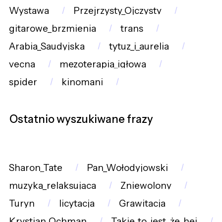
Wystawa
Przejrzysty_Ojczysty
gitarowe_brzmienia
trans
Arabia_Saudyjska
tytuz_i_aurelia
vecna
mezoterapia_igłowa
spider
kinomani
Ostatnio wyszukiwane frazy
Sharon_Tate
Pan_Wołodyjowski
muzyka_relaksująca
Zniewolony
Turyn
licytacja
Grawitacja
Krystian_Ochman
Takie_to_jest_że_hej