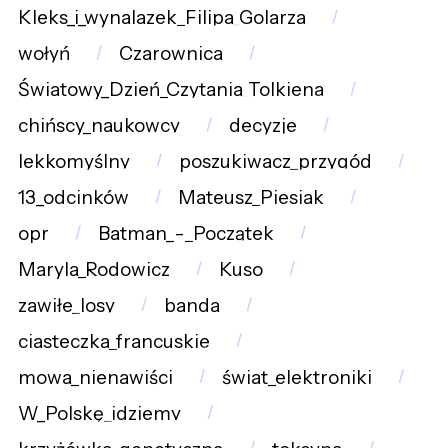
Kleks_i_wynalazek_Filipa_Golarza
wołyń
Czarownica
Światowy_Dzień_Czytania_Tolkiena
chińscy_naukowcy
decyzje
lekkomyślny
poszukiwacz_przygód
13_odcinków
Mateusz_Piesiak
opr
Batman_-_Początek
Maryla_Rodowicz
Kuso
zawiłe_losy
banda
ciasteczka_francuskie
mowa_nienawiści
świat_elektroniki
W_Polskę_idziemy