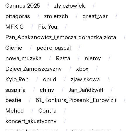
Cannes_2025
zły_człowiek
pitagoras
zmierzch
great_war
MFKiG
Fix_You
Pan_Abakanowicz_i_smocza_gorączka_złota
Cienie
pedro_pascal
nowa_muzyka
Rasta
niemy
Dzieci_Zamojszczyzny
xbox
Kylo_Ren
obud
zjawiskowa
suspiria
chiny
Jan_Jańdźwiłł
bestie
61._Konkurs_Piosenki_Eurowizji
Mehod
Contra
koncert_akustyczny