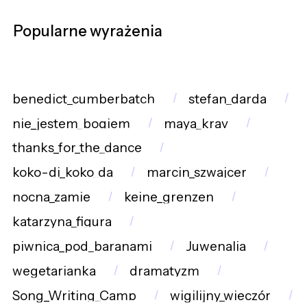
Popularne wyrażenia
benedict_cumberbatch
stefan_darda
nie_jestem_bogiem
maya_krav
thanks_for_the_dance
koko-di_koko_da
marcin_szwajcer
nocna_zamie
keine_grenzen
katarzyna_figura
piwnica_pod_baranami
Juwenalia
wegetarianka
dramatyzm
Song_Writing_Camp
wigilijny_wieczór