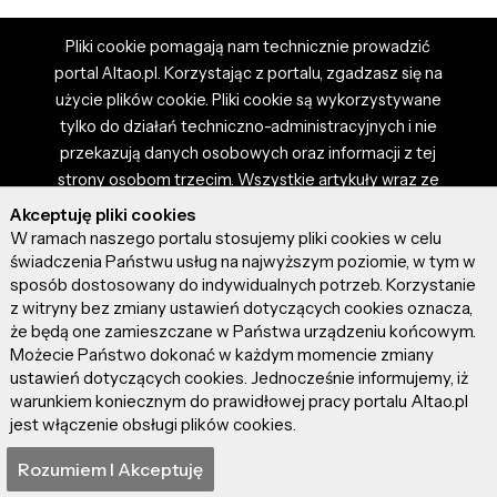
Pliki cookie pomagają nam technicznie prowadzić
portal Altao.pl. Korzystając z portalu, zgadzasz się na
użycie plików cookie. Pliki cookie są wykorzystywane
tylko do działań techniczno-administracyjnych i nie
przekazują danych osobowych oraz informacji z tej
strony osobom trzecim. Wszystkie artykuły wraz ze
zdjęciami i materiałami dostępnymi na portalu są
Akceptuję pliki cookies
własnością użytkowników. Administrator i właściciel
W ramach naszego portalu stosujemy pliki cookies w celu
portalu nie ponosi odpowiedzialności za tresci
świadczenia Państwu usług na najwyższym poziomie, w tym w
sposób dostosowany do indywidualnych potrzeb. Korzystanie
prezentowane przez autorów artykułów. Dodając
z witryny bez zmiany ustawień dotyczących cookies oznacza,
artykuł, zgadzasz się z regulaminem portalu oraz
że będą one zamieszczane w Państwa urządzeniu końcowym.
ponosisz odpowiedzialność za wszystkie materiały
Możecie Państwo dokonać w każdym momencie zmiany
umieszczone przez Ciebie na stronie altao.pl.
ustawień dotyczących cookies. Jednocześnie informujemy, iż
Szczegóły dostępne w regulaminie portalu.
warunkiem koniecznym do prawidłowej pracy portalu Altao.pl
jest włączenie obsługi plików cookies.
© 2026 altao.pl. Wszystkie prawa zastrzeżone.
Rozumiem I Akceptuję
0.128