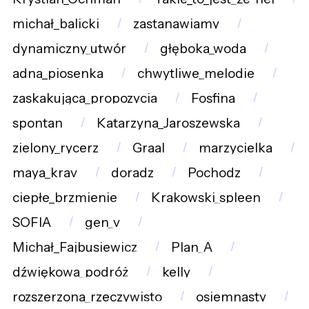
michał_balicki
zastanawiamy
dynamiczny_utwór
głęboka_woda
adna_piosenka
chwytliwe_melodie
zaskakująca_propozycja
Fosfina
spontan
Katarzyna_Jaroszewska
zielony_rycerz
Graal
marzycielka
maya_krav
doradz
Pochodz
ciepłe_brzmienie
Krakowski_spleen
SOFIA
gen_v
Michał_Fajbusiewicz
Plan_A
dźwiękowa_podróż
kelly
rozszerzona_rzeczywisto
osiemnasty