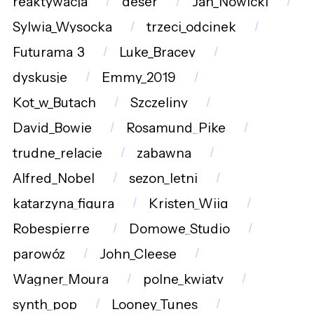
reaktywacja
deser
Jan_Nowicki
Sylwia_Wysocka
trzeci_odcinek
Futurama_3
Luke_Bracey
dyskusje
Emmy_2019
Kot_w_Butach
Szczeliny
David_Bowie
Rosamund_Pike
trudne_relacje
zabawna
Alfred_Nobel
sezon_letni
katarzyna_figura
Kristen_Wiig
Robespierre_
Domowe_Studio
parowóz
John_Cleese
Wagner_Moura
polne_kwiaty
synth_pop
Looney_Tunes