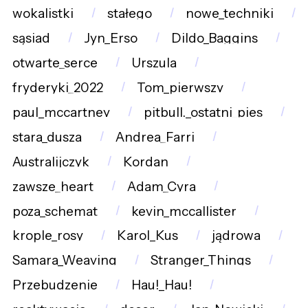
wokalistki
stałego
nowe_techniki
sąsiad
Jyn_Erso
Dildo_Baggins
otwarte_serce
Urszula
fryderyki_2022
Tom_pierwszy
paul_mccartney
pitbull._ostatni_pies
stara_dusza
Andrea_Farri
Australijczyk
Kordan
zawsze_heart
Adam_Cyra
poza_schemat
kevin_mccallister
krople_rosy
Karol_Kus
jądrowa
Samara_Weaving
Stranger_Things
Przebudzenie
Hau!_Hau!