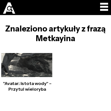
Znaleziono artykuły z frazą
Metkayina
"Avatar: Istota wody" –
Przytul wieloryba