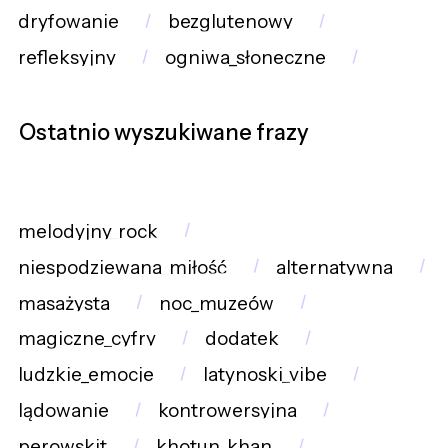
dryfowanie
bezglutenowy
refleksyjny
ogniwa_słoneczne
Ostatnio wyszukiwane frazy
melodyjny_rock
niespodziewana_miłość
alternatywna
masażysta
noc_muzeów
magiczne_cyfry
dodatek
ludzkie_emocje
latynoski_vibe
lądowanie
kontrowersyjna
perowskit
khotun_khan