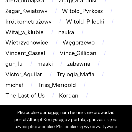
afera_dubajska
Ziggy_Stardust
Zegar_Kwiatowy
Witold_Pyrkosz
krótkometrażowy
Witold_Pilecki
Witaj_w_klubie
nauka
Wietrzychowice
Węgorzewo
Vincent_Cassel
Vince_Gilligan
gun_fu
maski
zabawna
Victor_Aguilar
Trylogia_Mafia
michał
Triss_Merigold
The_Last_of_Us
Kordan
Pliki cookie pomagają nam technicznie prowadzić
portal Altao.pl. Korzystając z portalu, zgadzasz się na
użycie plików cookie. Pliki cookie są wykorzystywane