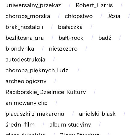
uniwersalny_przekaz
Robert_Harris
choroba_morska
chłopstwo
Józia
brak_nostalgii
białaczka
bezlitosna_gra
bałt-rock
bądź
blondynka
nieszczero
autodestrukcja
choroba_pięknych_ludzi
archeologiczny
Raciborskie_Dzielnice_Kultury
animowany_clip
placuszki_z_makaronu
anielski_blask
średni_film
album_studyjny