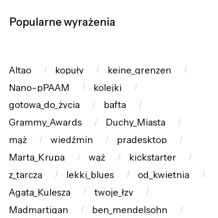
Popularne wyrażenia
Altao
kopuły
keine_grenzen
Nano-pPAAM
kolejki
gotowa_do_życia
bafta
Grammy_Awards
Duchy_Miasta
mąż
wiedźmin
pradesktop
Marta_Krupa
wąż
kickstarter
z_tarczą
lekki_blues
od_kwietnia
Agata_Kulesza
twoje_łzy
Madmartigan
ben_mendelsohn