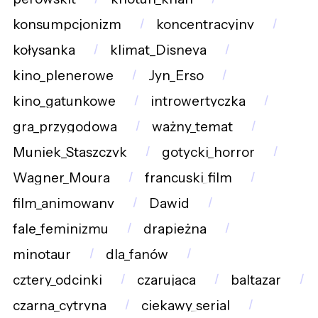
konsumpcjonizm
koncentracyjny
kołysanka
klimat_Disneya
kino_plenerowe
Jyn_Erso
kino_gatunkowe
introwertyczka
gra_przygodowa
ważny_temat
Muniek_Staszczyk
gotycki_horror
Wagner_Moura
francuski_film
film_animowany
Dawid
fale_feminizmu
drapieżna
minotaur
dla_fanów
cztery_odcinki
czarująca
baltazar
czarna_cytryna
ciekawy_serial