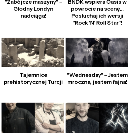
"Zabójcze maszyny" –
BNDK wspiera Oasis w
Głodny Londyn
powrocie na scenę...
nadciąga!
Posłuchaj ich wersji
"Rock 'N' Roll Star"!
Tajemnice
"Wednesday" – Jestem
prehistorycznej Turcji
mroczna, jestem fajna!