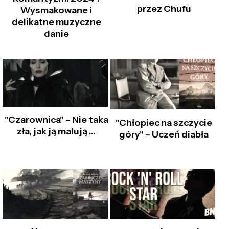
przez Chufu
Wysmakowane i
delikatne muzyczne
danie
"Czarownica" – Nie taka
"Chłopiec na szczycie
zła, jak ją malują ...
góry" – Uczeń diabła