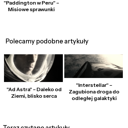
"Paddington w Peru" –
Misiowe sprawunki
Polecamy podobne artykuły
"Interstellar" –
"Ad Astra" – Daleko od
Zagubiona droga do
Ziemi, blisko serca
odległej galaktyki
Teraz czytane artykuły