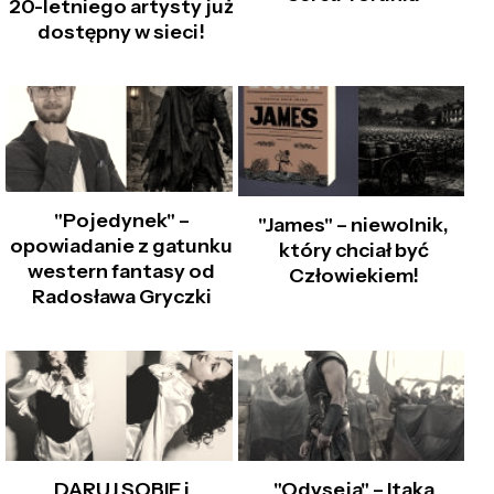
20-letniego artysty już
dostępny w sieci!
"Pojedynek" –
"James" – niewolnik,
opowiadanie z gatunku
który chciał być
western fantasy od
Człowiekiem!
Radosława Gryczki
DARUJ SOBIE i
"Odyseja" – Itaka