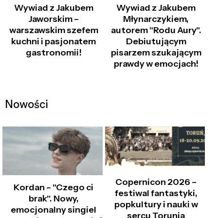
Wywiad z Jakubem
Wywiad z Jakubem
Jaworskim –
Młynarczykiem,
warszawskim szefem
autorem "Rodu Aury".
kuchni i pasjonatem
Debiutującym
gastronomii!
pisarzem szukającym
prawdy w emocjach!
Nowości
Copernicon 2026 –
Kordan – "Czego ci
festiwal fantastyki,
brak". Nowy,
popkultury i nauki w
emocjonalny singiel
sercu Torunia