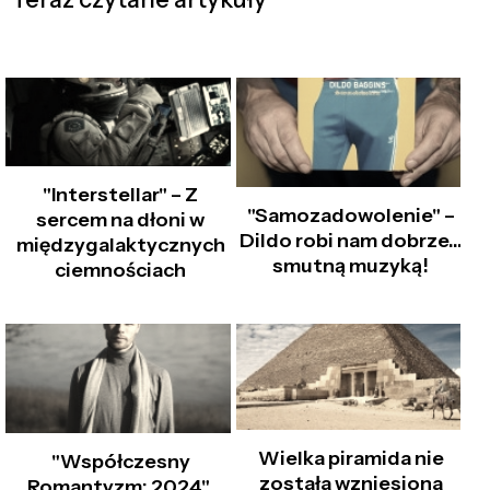
"Interstellar" – Z
"Samozadowolenie" –
sercem na dłoni w
Dildo robi nam dobrze…
międzygalaktycznych
smutną muzyką!
ciemnościach
Wielka piramida nie
"Współczesny
została wzniesiona
Romantyzm: 2024".