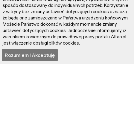
sposób dostosowany do indywidualnych potrzeb. Korzystanie
z witryny bez zmiany ustawień dotyczących cookies oznacza,
że będą one zamieszczane w Państwa urządzeniu końcowym.
Możecie Państwo dokonać w każdym momencie zmiany
"Resident Evil: Witajcie
"Jojo Rabbit" – 50
ustawień dotyczących cookies. Jednocześnie informujemy, iż
w Raccoon City" –
twarzy Führera
warunkiem koniecznym do prawidłowej pracy portalu Altao.pl
Shitty, Pasty
jest włączenie obsługi plików cookies.
Rozumiem I Akceptuję
"Dziedzictwo.
Pierwsze lody... czyli jak
Hereditary" – Osaczeni
to jest z "Polityką"?