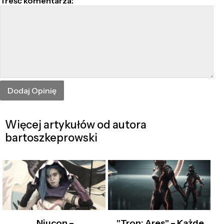
Treść komentarza:
Więcej artykułów od autora
bartoszkeprowski
Niucon –
"Tron: Ares" – Każde