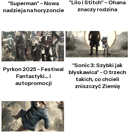
"Lilo i Stitch" – Ohana
"Superman" – Nowa
znaczy rodzina
nadzieja na horyzoncie
"Sonic 3: Szybki jak
Pyrkon 2025 – Festiwal
błyskawica" - O trzech
Fantastyki… i
takich, co chcieli
autopromocji
zniszczyć Ziemię