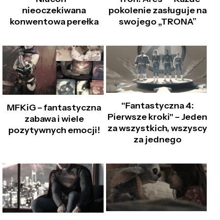
nieoczekiwana
pokolenie zasługuje na
konwentowa perełka
swojego „TRONA”
"Fantastyczna 4:
MFKiG – fantastyczna
Pierwsze kroki" – Jeden
zabawa i wiele
za wszystkich, wszyscy
pozytywnych emocji!
za jednego