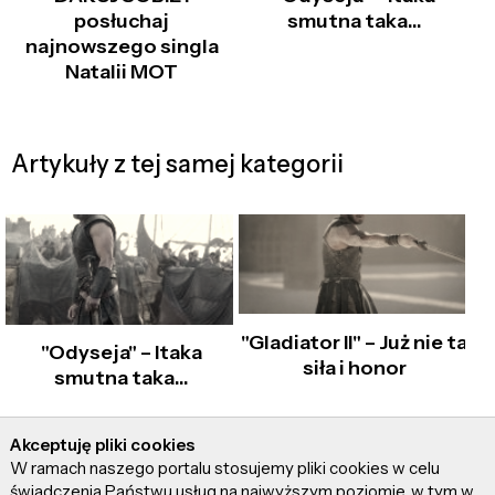
posłuchaj
smutna taka…
najnowszego singla
Natalii MOT
Artykuły z tej samej kategorii
"Gladiator II" – Już nie ta
"Odyseja" – Itaka
siła i honor
smutna taka…
Akceptuję pliki cookies
W ramach naszego portalu stosujemy pliki cookies w celu
świadczenia Państwu usług na najwyższym poziomie, w tym w