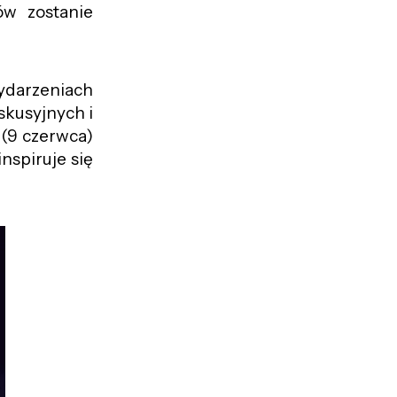
ów zostanie
ydarzeniach
kusyjnych i
 (9 czerwca)
nspiruje się