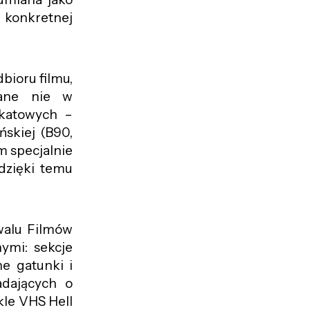
 konkretnej
bioru filmu,
wane nie w
ikatowych –
ńskiej (B90,
m specjalnie
dzięki temu
walu Filmów
ymi: sekcje
e gatunki i
adających o
ykle VHS Hell