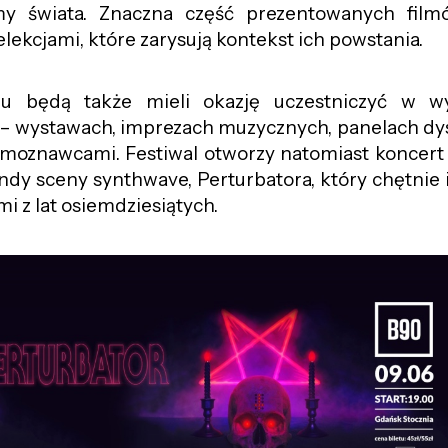
lmy świata. Znaczna część prezentowanych film
ekcjami, które zarysują kontekst ich powstania.
lu będą także mieli okazję uczestniczyć w w
– wystawach, imprezach muzycznych, panelach dys
ilmoznawcami. Festiwal otworzy natomiast koncert
ndy sceny synthwave, Perturbatora, który chętnie i
i z lat osiemdziesiątych.