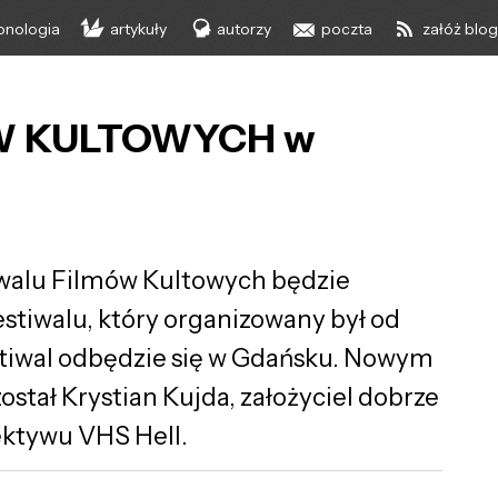
onologia
artykuły
autorzy
poczta
załóż blo
ÓW KULTOWYCH w
walu Filmów Kultowych będzie
stiwalu, który organizowany był od
stiwal odbędzie się w Gdańsku. Nowym
tał Krystian Kujda, założyciel dobrze
ektywu VHS Hell.