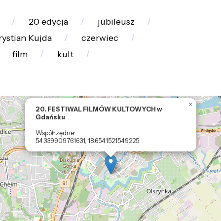
20 edycja
jubileusz
rystian Kujda
czerwiec
film
kult
×
20. FESTIWAL FILMÓW KULTOWYCH w
Gdańsku
Współrzędne:
54.339909761631, 18.6541521549225