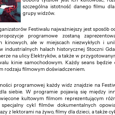
szczególna istotność danego filmu dla
grupy widzów.
anizatorów Festiwalu najważniejszy jest sposób od
propozycje programowe zostaną zaprezento
h kinowych, ale w miejscach niezwykłych i un
 industrialnych halach historycznej Stoczni Gda
nerze na ulicy Elektryków, a także w przygotowany
iwalu kinie samochodowym. Każdy seans będzie 
m rodzaju filmowym doświadczeniem.
ności programowej każdy widz znajdzie na Festi
dla siebie. W programie pojawią się między inn
więcone kultowym filmom reprezentującym różn
, specjalny cykl filmów dokumentalnych opowi
kazy z lektorami na żywo, filmy dla dzieci, a także c