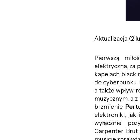
Aktualizacja (2 l
Pierwszą miłoś
elektryczna, za
kapelach black 
do cyberpunku i 
a także wpływ r
muzycznym, a z 
brzmienie
Pert
elektroniki, ja
wyłącznie poz
Carpenter Brut 
musicie sprawdz