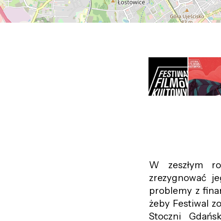
W zeszłym rok
zrezygnować j
problemy z fina
żeby Festiwal z
Stoczni Gdańs