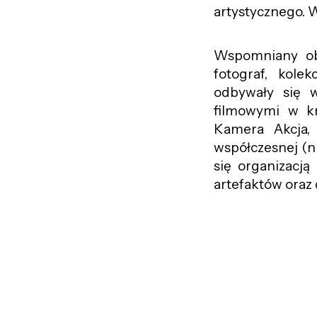
artystycznego. Ws
Wspomniany ob
fotograf, kole
odbywały się w
filmowymi w kr
Kamera Akcja, 
współczesnej (np
się organizacją
artefaktów oraz