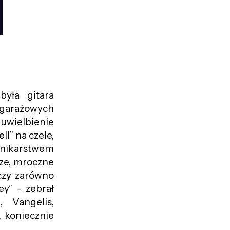
była gitara
u garażowych
uwielbienie
ll” na czele,
ennikarstwem
cze, mroczne
czy zarówno
ey” – zebrał
 Vangelis,
 koniecznie