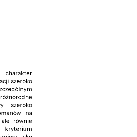
harakter
acji szeroko
zczególnym
różnorodne
ły szeroko
nomanów na
 ale równie
m kryterium
zumiana jako