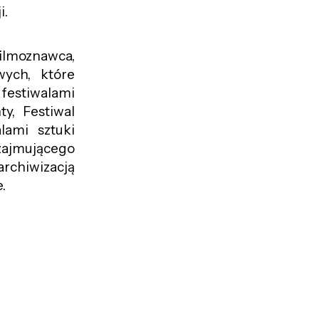
i.
ilmoznawca,
wych, które
festiwalami
y, Festiwal
lami sztuki
 zajmującego
rchiwizacją
.