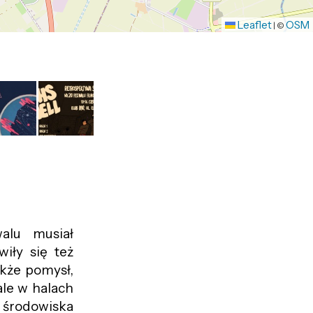
Leaflet
OSM
|
©
alu musiał
iły się też
kże pomysł,
ale w halach
 środowiska