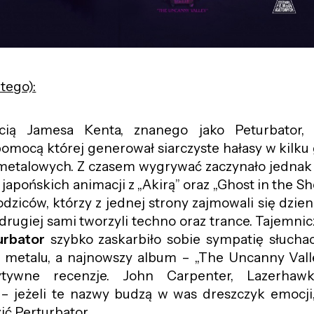
utego):
cią Jamesa Kenta, znanego jako Peturbator, 
 pomocą której generował siarczyste hałasy w kilk
metalowych. Z czasem wygrywać zaczynało jednak 
japońskich animacji z „Akirą” oraz „Ghost in the She
odziców, którzy z jednej strony zajmowali się dzi
drugiej sami tworzyli techno oraz trance. Tajemni
urbator
szybko zaskarbiło sobie sympatię słucha
k i metalu, a najnowszy album – „The Uncanny Vall
ytywne recenzje. John Carpenter, Lazerhawk,
– jeżeli te nazwy budzą w was dreszczyk emocji,
ić Perturbator.