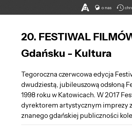
o nas
chr
20. FESTIWAL FILM
Gdańsku - Kultura
Tegoroczna czerwcowa edycja Festi
dwudziestą, jubileuszową odsłoną Fe
1998 roku w Katowicach. W 2017 Fe
dyrektorem artystycznym imprezy zos
znanego gdańskiej publiczności kol