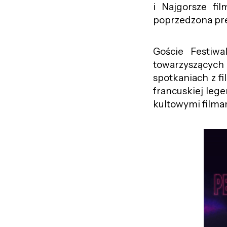
i Najgorsze fi
poprzedzona prel
Goście Festiwa
towarzyszących 
spotkaniach z f
francuskiej lege
kultowymi filmam