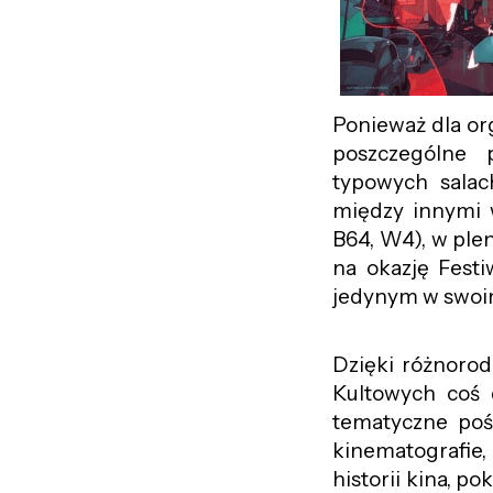
Ponieważ dla org
poszczególne 
typowych salac
między innymi w
B64, W4), w ple
na okazję Fest
jedynym w swoi
Dzięki różnorod
Kultowych coś 
tematyczne poś
kinematografie
historii kina, po