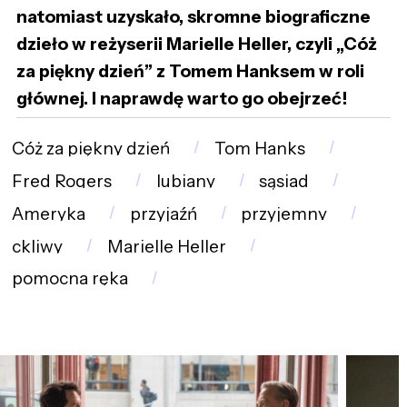
natomiast uzyskało, skromne biograficzne
dzieło w reżyserii Marielle Heller, czyli „Cóż
za piękny dzień” z Tomem Hanksem w roli
głównej. I naprawdę warto go obejrzeć!
Cóż za piękny dzień
Tom Hanks
Fred Rogers
lubiany
sąsiad
Ameryka
przyjaźń
przyjemny
ckliwy
Marielle Heller
pomocna ręka