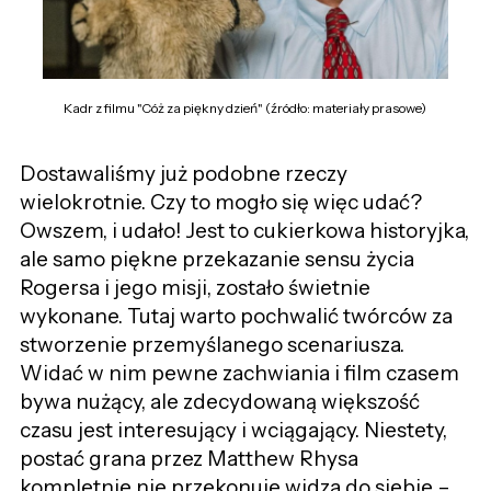
Kadr z filmu "Cóż za piękny dzień" (źródło: materiały prasowe)
Dostawaliśmy już podobne rzeczy
wielokrotnie. Czy to mogło się więc udać?
Owszem, i udało! Jest to cukierkowa historyjka,
ale samo piękne przekazanie sensu życia
Rogersa i jego misji, zostało świetnie
wykonane. Tutaj warto pochwalić twórców za
stworzenie przemyślanego scenariusza.
Widać w nim pewne zachwiania i film czasem
bywa nużący, ale zdecydowaną większość
czasu jest interesujący i wciągający. Niestety,
postać grana przez Matthew Rhysa
kompletnie nie przekonuje widza do siebie –