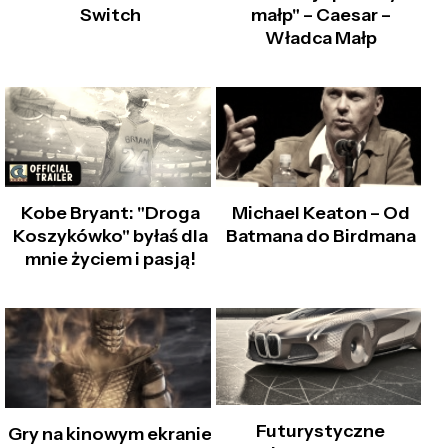
Switch
małp" – Caesar –
Władca Małp
Kobe Bryant: "Droga
Michael Keaton – Od
Koszykówko" byłaś dla
Batmana do Birdmana
mnie życiem i pasją!
Futurystyczne
Gry na kinowym ekranie