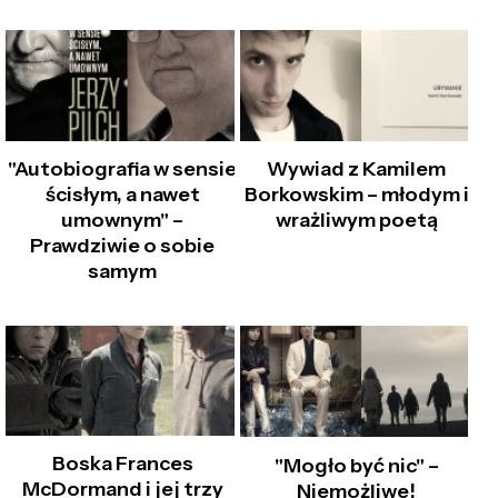
"Autobiografia w sensie
Wywiad z Kamilem
ścisłym, a nawet
Borkowskim – młodym i
umownym" –
wrażliwym poetą
Prawdziwie o sobie
samym
Boska Frances
"Mogło być nic" –
McDormand i jej trzy
Niemożliwe!