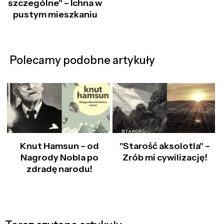
szczególne" – Ichna w
pustym mieszkaniu
Polecamy podobne artykuły
Knut Hamsun – od
"Starość aksolotla" –
Nagrody Nobla po
Zrób mi cywilizację!
zdradę narodu!