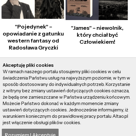
"Pojedynek" –
"James" – niewolnik,
opowiadanie z gatunku
który chciał być
western fantasy od
Człowiekiem!
Radosława Gryczki
Akceptuję pliki cookies
W ramach naszego portalu stosujemy pliki cookies w celu
świadczenia Państwu usług na najwyższym poziomie, w tym w
sposób dostosowany do indywidualnych potrzeb. Korzystanie
z witryny bez zmiany ustawień dotyczących cookies oznacza,
że będą one zamieszczane w Państwa urządzeniu końcowym.
DARUJ SOBIE i
"Odyseja" – Itaka
Możecie Państwo dokonać w każdym momencie zmiany
posłuchaj
smutna taka…
ustawień dotyczących cookies. Jednocześnie informujemy, iż
najnowszego singla
warunkiem koniecznym do prawidłowej pracy portalu Altao.pl
Natalii MOT
jest włączenie obsługi plików cookies.
Rozumiem I Akceptuję