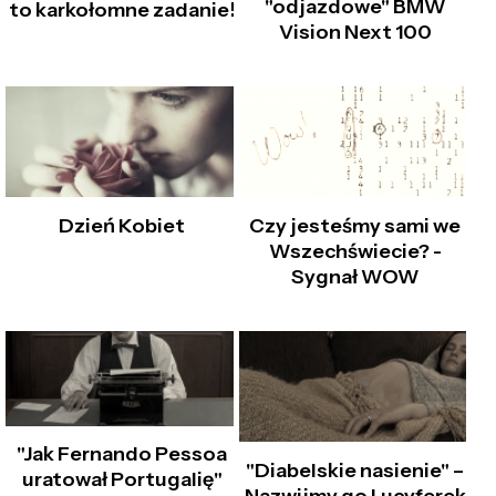
"odjazdowe" BMW
to karkołomne zadanie!
Vision Next 100
Dzień Kobiet
Czy jesteśmy sami we
Wszechświecie? -
Sygnał WOW
"Jak Fernando Pessoa
"Diabelskie nasienie" –
uratował Portugalię"
Nazwijmy go Lucyferek