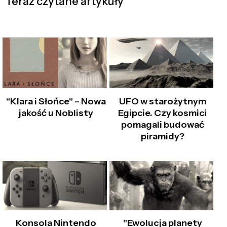
Teraz czytane artykuły
"Klara i Słońce" – Nowa
UFO w starożytnym
jakość u Noblisty
Egipcie. Czy kosmici
pomagali budować
piramidy?
Konsola Nintendo
"Ewolucja planety