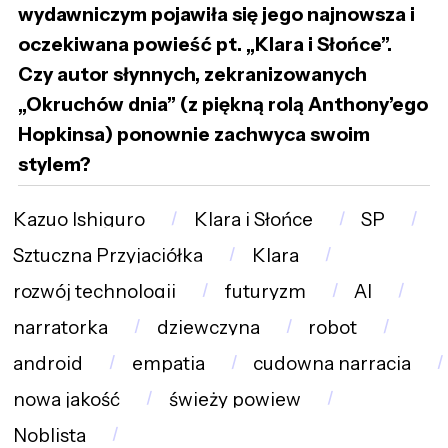
wydawniczym pojawiła się jego najnowsza i
oczekiwana powieść pt. „Klara i Słońce”.
Czy autor słynnych, zekranizowanych
„Okruchów dnia” (z piękną rolą Anthony’ego
Hopkinsa) ponownie zachwyca swoim
stylem?
Kazuo Ishiguro
Klara i Słońce
SP
Sztuczna Przyjaciółka
Klara
rozwój technologii
futuryzm
AI
narratorka
dziewczyna
robot
android
empatia
cudowna narracja
nowa jakość
świeży powiew
Noblista