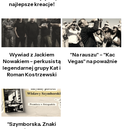
najlepsze kreacje!
Wywiad z Jackiem
"Na rauszu" – "Kac
Nowakiem – perkusistą
Vegas" na poważnie
legendarnej grupy Kat i
Roman Kostrzewski
"Szymborska. Znaki