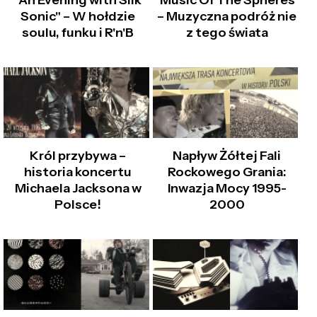
Sonic" – W hołdzie
– Muzyczna podróż nie
soulu, funku i R'n'B
z tego świata
Król przybywa –
Napływ Żółtej Fali
historia koncertu
Rockowego Grania:
Michaela Jacksona w
Inwazja Mocy 1995-
Polsce!
2000