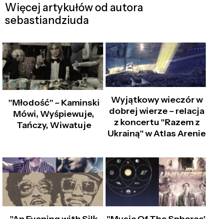
Więcej artykułów od autora
sebastiandziuda
Wyjątkowy wieczór w
"Młodość" – Kaminski
dobrej wierze – relacja
Mówi, Wyśpiewuje,
z koncertu "Razem z
Tańczy, Wiwatuje
Ukrainą" w Atlas Arenie
"An Evening with Silk
"Music Of The Spheres"