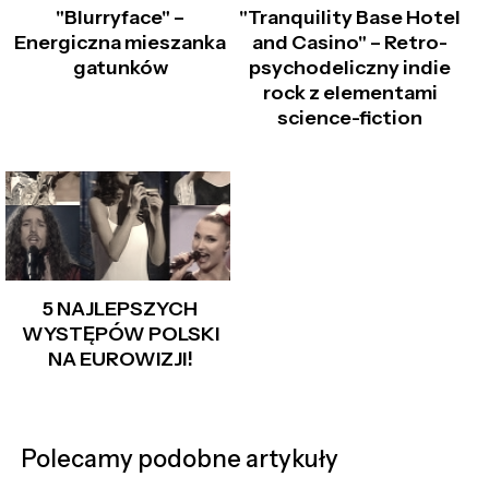
"Blurryface" –
"Tranquility Base Hotel
Energiczna mieszanka
and Casino" – Retro-
gatunków
psychodeliczny indie
rock z elementami
science-fiction
5 NAJLEPSZYCH
WYSTĘPÓW POLSKI
NA EUROWIZJI!
Polecamy podobne artykuły