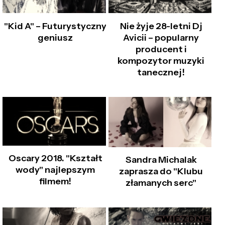
"Kid A" – Futurystyczny
Nie żyje 28-letni Dj
geniusz
Avicii – popularny
producent i
kompozytor muzyki
tanecznej!
Oscary 2018. "Kształt
Sandra Michalak
wody" najlepszym
zaprasza do "Klubu
filmem!
złamanych serc"