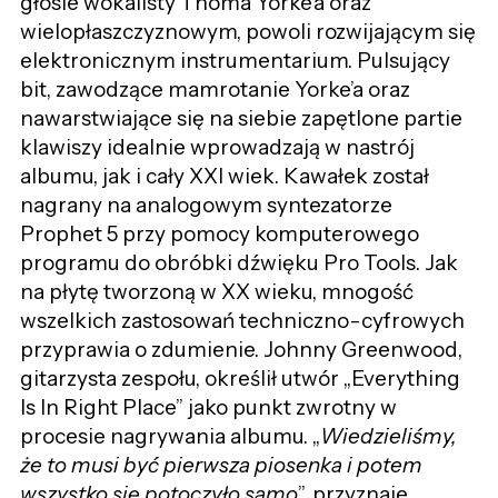
głosie wokalisty Thoma Yorke’a oraz
wielopłaszczyznowym, powoli rozwijającym się
elektronicznym instrumentarium. Pulsujący
bit, zawodzące mamrotanie Yorke’a oraz
nawarstwiające się na siebie zapętlone partie
klawiszy idealnie wprowadzają w nastrój
albumu, jak i cały XXI wiek. Kawałek został
nagrany na analogowym syntezatorze
Prophet 5 przy pomocy komputerowego
programu do obróbki dźwięku Pro Tools. Jak
na płytę tworzoną w XX wieku, mnogość
wszelkich zastosowań techniczno-cyfrowych
przyprawia o zdumienie. Johnny Greenwood,
gitarzysta zespołu, określił utwór „Everything
Is In Right Place” jako punkt zwrotny w
procesie nagrywania albumu. „
Wiedzieliśmy,
że to musi być pierwsza piosenka i potem
wszystko się potoczyło samo
”, przyznaje