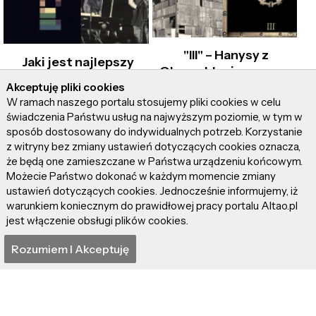
"III" – Hanysy z
Jaki jest najlepszy
Oberschlesien znowu
album Coldplay i
dają ognia, ale z
Akceptuję pliki cookies
dlaczego jest to "X and
W ramach naszego portalu stosujemy pliki cookies w celu
łagodnością anioła!
Y"?
świadczenia Państwu usług na najwyższym poziomie, w tym w
sposób dostosowany do indywidualnych potrzeb. Korzystanie
z witryny bez zmiany ustawień dotyczących cookies oznacza,
że będą one zamieszczane w Państwa urządzeniu końcowym.
Możecie Państwo dokonać w każdym momencie zmiany
ustawień dotyczących cookies. Jednocześnie informujemy, iż
warunkiem koniecznym do prawidłowej pracy portalu Altao.pl
jest włączenie obsługi plików cookies.
"The Kada" – Na taki
Kwiat Jabłoni wykonuje
Rozumiem I Akceptuję
punk rock czekałem
"Niemożliwe", a świat
dekadę!
staje się piękniejszy!