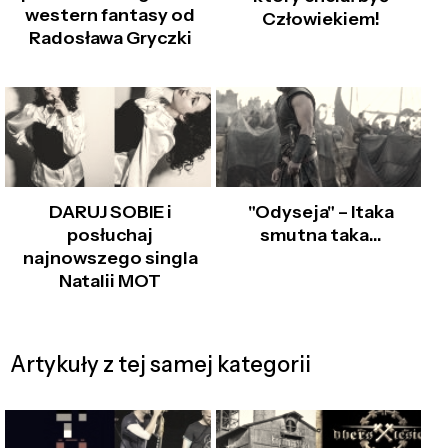
western fantasy od
Człowiekiem!
Radosława Gryczki
DARUJ SOBIE i
"Odyseja" – Itaka
posłuchaj
smutna taka…
najnowszego singla
Natalii MOT
Artykuły z tej samej kategorii