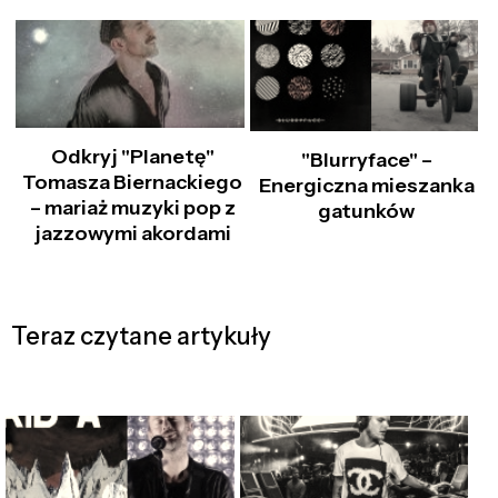
Odkryj "Planetę"
"Blurryface" –
Tomasza Biernackiego
Energiczna mieszanka
– mariaż muzyki pop z
gatunków
jazzowymi akordami
Teraz czytane artykuły