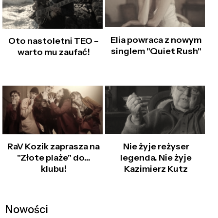
Elia powraca z nowym
Oto nastoletni TEO –
singlem "Quiet Rush"
warto mu zaufać!
Nie żyje reżyser
RaV Kozik zaprasza na
legenda. Nie żyje
"Złote plaże" do...
Kazimierz Kutz
klubu!
Nowości