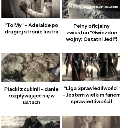
"To My" – Adelaide po
Pełny oficjalny
drugiej stronie lustra
zwiastun "Gwiezdne
wojny: Ostatni Jedi"!
"Liga Sprawiedliwości"
Placki z cukinii – danie
– Jestem wielkim fanem
rozpływające się w
sprawiedliwości!
ustach