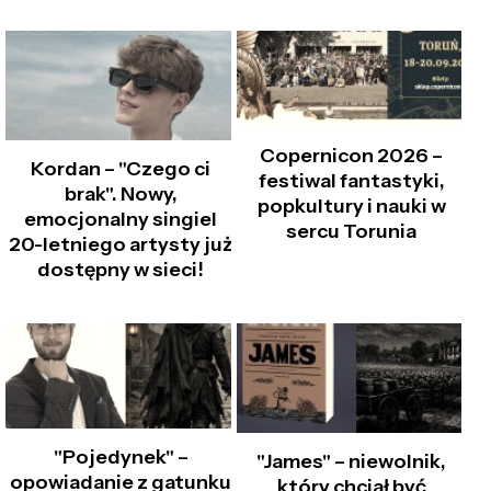
Copernicon 2026 –
Kordan – "Czego ci
festiwal fantastyki,
brak". Nowy,
popkultury i nauki w
emocjonalny singiel
sercu Torunia
20-letniego artysty już
dostępny w sieci!
"Pojedynek" –
"James" – niewolnik,
opowiadanie z gatunku
który chciał być