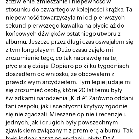
zdziwienie, zmieszanie i niepewność w
stosunku do czwartego w kolejności krążka. Ta
niepewność towarzyszyła mi od pierwszych
sekund pierwszego kawałka na płycie aż do
końcowych dźwięków ostatniego utworu z
albumu. Jeszcze przez długi czas oswajałem się
z tym longplayem. Dużo czasu zajęło mi
zrozumienie tego, co tak naprawdę na tej
płycie się dzieje. Dopiero po kilku tygodniach
doszedłem do wniosku, że obcowałem z
prawdziwym arcydziełem. Tym lepiej udaje mi
się zrozumieć osoby, które 20 lat temu były
świadkami narodzenia „Kid A”. Zarówno oddani
fani zespołu, jak i sceptyczni krytycy zgodnie
się nie zgadzali. Mieszane opinie i recenzje u
jednych, jak i drugich były powszechnym
zjawiskiem związanym z premierą albumu. Tak
było jednak zaraz po wydaniu płyty. Dziś