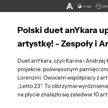
o nas
chr
Polski duet anYkara u
artystkę! - Zespoły i A
Duet anYkara, czyli Karina i Andrze
projekcie, poświęconym pamięci zna
Lorenzini. Owocem współpracy z artys
„Letto 23”. To olbrzymie wyróżnieni
na płycie znalazło się zaledwie 10 ar