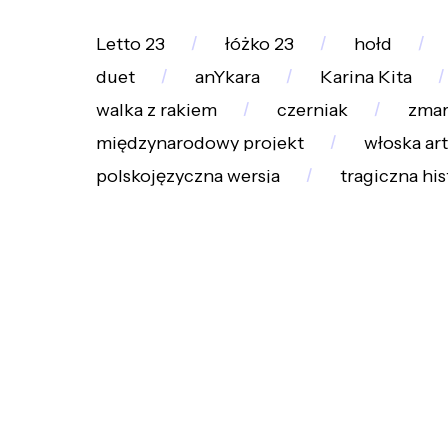
Letto 23
łóżko 23
hołd
duet
anYkara
Karina Kita
walka z rakiem
czerniak
zmar
międzynarodowy projekt
włoska ar
polskojęzyczna wersja
tragiczna his