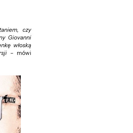
taniem, czy
ny Giovanni
senkę włoską
sji
– mówi