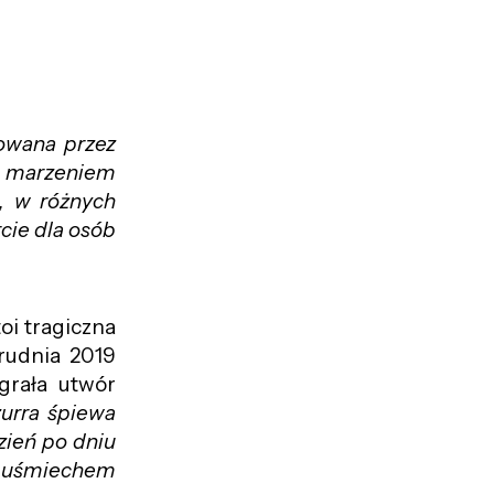
nowana przez
ej marzeniem
, w różnych
cie dla osób
oi tragiczna
grudnia 2019
grała utwór
urra śpiewa
dzień po dniu
 z uśmiechem