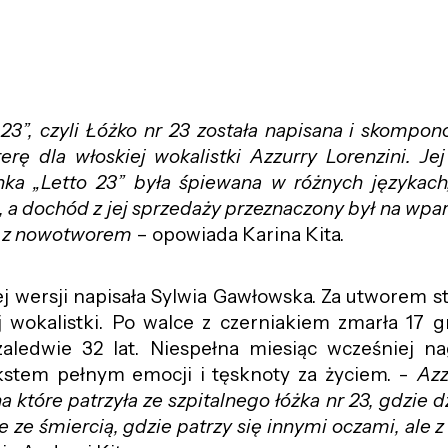
 23”, czyli Łóżko nr 23 została napisana i skompo
erę dla włoskiej wokalistki Azzurry Lorenzini. J
nka „Letto 23” była śpiewana w różnych językach
, a dochód z jej sprzedaży przeznaczony był na wpar
ę z nowotworem
– opowiada Karina Kita.
j wersji napisała Sylwia Gawłowska. Za utworem st
ej wokalistki. Po walce z czerniakiem zmarła 17 
aledwie 32 lat. Niespełna miesiąc wcześniej na
ekstem pełnym emocji i tęsknoty za życiem. -
Azz
a które patrzyła ze szpitalnego łóżka nr 23, gdzie 
ie ze śmiercią, gdzie patrzy się innymi oczami, ale