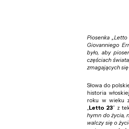
Piosenka „Letto
Giovanniego Err
było, aby piose
częściach świata
zmagających si
Słowa do polskie
historia włoski
roku w wieku z
„
Letto 23
” z t
hymn do życia, n
walczy się o życ