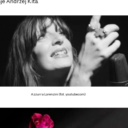
je Andrzej Kita.
Azzurra Lorenzini (fot. youtube.com)