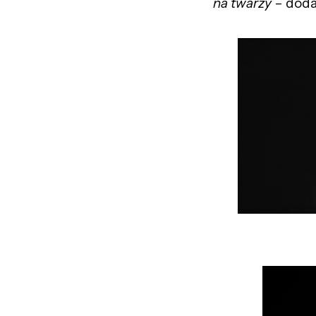
na twarzy
– doda