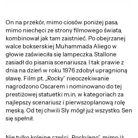
On na przekór, mimo ciosów poniżej pasa,
mimo niechęci ze strony filmowego świata,
kombinował jak tam zaistnieć. Po obejrzanej
walce bokserskiej Muhammada Aliego w
głowie zaświeciła się lampeczka. Stallone
zasiadł do pisania scenariusza. I tak prawie z
dnia na dzień w roku 1976 zdobył upragnioną
sławę. Film pt. „Rocky” nieoczekiwanie
nagrodzono Oscarem i nominowano do tej
prestiżowej statuetki m.in. w kategoriach za
najlepszy scenariusz i pierwszoplanową rolę
męską. Od tej chwili Sly mógł już wszystko. Sen
się spełnił.
Nie tylko kolejne części „Rocky’ego”, mimo iż