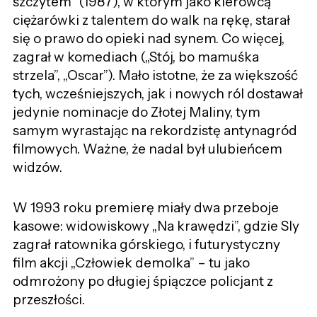
szczytem” (1987), w którym jako kierowcą
ciężarówki z talentem do walk na rękę, starał
się o prawo do opieki nad synem. Co więcej,
zagrał w komediach („Stój, bo mamuśka
strzela”, „Oscar”). Mało istotne, że za większość
tych, wcześniejszych, jak i nowych ról dostawał
jedynie nominacje do Złotej Maliny, tym
samym wyrastając na rekordzistę antynagród
filmowych. Ważne, że nadal był ulubieńcem
widzów.
W 1993 roku premierę miały dwa przeboje
kasowe: widowiskowy „Na krawędzi”, gdzie Sly
zagrał ratownika górskiego, i futurystyczny
film akcji „Człowiek demolka” – tu jako
odmrożony po długiej śpiączce policjant z
przeszłości.