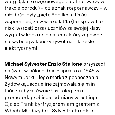
wargi (skutki częściowego paraliżu twarzy w
trakcie porodu) – dziś znak rozpoznawczy – w
młodości były „piętą Achillesa”. Dość
wspomnieć, że w wieku lat 15 (też sprawił to
niski wzrost) przez uczniów ze swojej klasy
wygrał w konkursie na tego, który zapewne i
najszybciej zakończy żywot na … krześle
elektrycznym!
Michael Sylvester Enzio Stallone
przyszedł
na świat w bólach dnia 6 lipca roku 1946 w
Nowym Jorku. Jego matka z pochodzenia
Żydówka, Jacqueline zajmowała się m.in.
tańcem, była również astrologiem i
promotorką kobiecej odmiany wrestlingu.
Ojciec Frank był fryzjerem, emigrantem z
Włoch. Młodszy brat Sylvestra, Frank Jr.