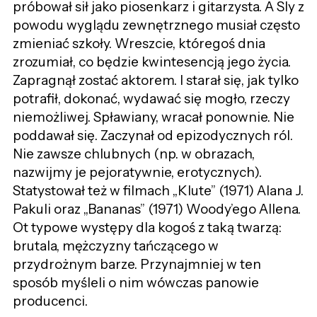
próbował sił jako piosenkarz i gitarzysta. A Sly z
powodu wyglądu zewnętrznego musiał często
zmieniać szkoły. Wreszcie, któregoś dnia
zrozumiał, co będzie kwintesencją jego życia.
Zapragnął zostać aktorem. I starał się, jak tylko
potrafił, dokonać, wydawać się mogło, rzeczy
niemożliwej. Spławiany, wracał ponownie. Nie
poddawał się. Zaczynał od epizodycznych ról.
Nie zawsze chlubnych (np. w obrazach,
nazwijmy je pejoratywnie, erotycznych).
Statystował też w filmach „Klute” (1971) Alana J.
Pakuli oraz „Bananas” (1971) Woody’ego Allena.
Ot typowe występy dla kogoś z taką twarzą:
brutala, mężczyzny tańczącego w
przydrożnym barze. Przynajmniej w ten
sposób myśleli o nim wówczas panowie
producenci.