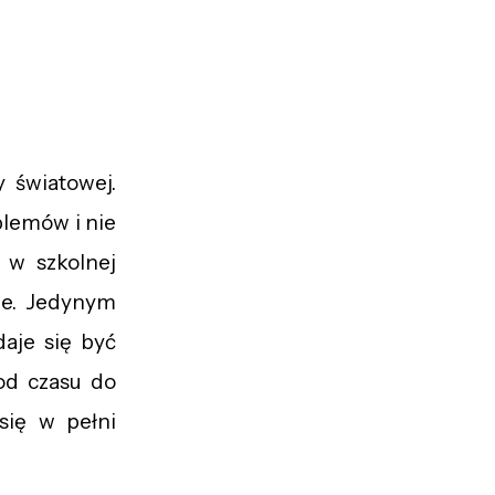
 światowej.
blemów i nie
 w szkolnej
je. Jedynym
aje się być
od czasu do
się w pełni