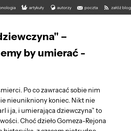
onologia
artykuły
autorzy
poczta
załóż blo
a dziewczyna" –
yjemy by umierać -
mierci. Po co zawracać sobie nim
e nieunikniony koniec. Nikt nie
rl i ja, i umierająca dziewczyna” to
iwości. Choć dzieło Gomeza-Rejona
ą historyjką, z czasem nietrudno