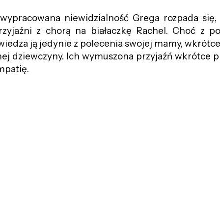
a wypracowana niewidzialność Grega rozpada się,
zyjaźni z chorą na białaczkę Rachel. Choć z p
wiedza ją jedynie z polecenia swojej mamy, wkrótc
mej dziewczyny. Ich wymuszona przyjaźń wkrótce p
mpatię.