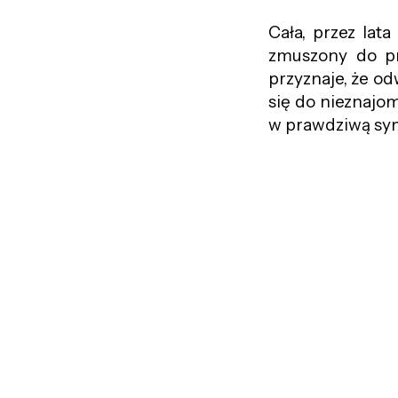
Cała, przez lat
zmuszony do pr
przyznaje, że od
się do nieznajo
w prawdziwą sy