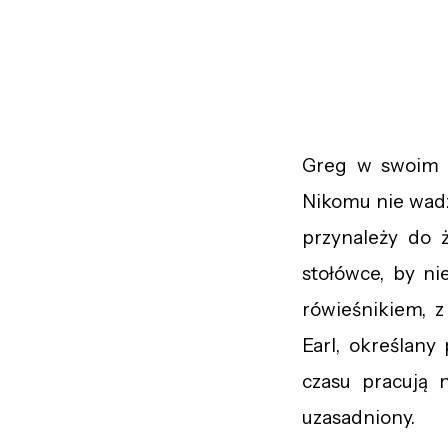
Greg w swoim l
Nikomu nie wadzi
przynależy do 
stołówce, by n
rówieśnikiem, z
Earl, określan
czasu pracują 
uzasadniony.