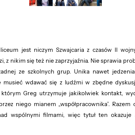
iceum jest niczym Szwajcaria z czasów II wojny
, z nikim się też nie zaprzyjaźnia. Nie sprawia pro
żadnej ze szkolnych grup. Unika nawet jedzenia
ie musieć wdawać się z ludźmi w zbędne dyskus
 którym Greg utrzymuje jakikolwiek kontakt, wyd
y przez niego mianem „współpracownika”. Razem 
nad wspólnymi filmami, więc tytuł ten okazuje 