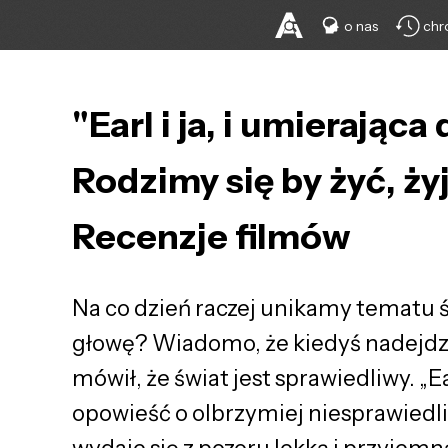
o nas
chr
"Earl i ja, i umierając
Rodzimy się by żyć, ż
Recenzje filmów
Na co dzień raczej unikamy tematu ś
głowę? Wiadomo, że kiedyś nadejdzi
mówił, że świat jest sprawiedliwy. „Ea
opowieść o olbrzymiej niesprawiedl
wydaje się z pozoru lekką i przyjemn