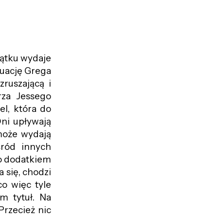
ątku wydaje
tuację Grega
ruszającą i
rza Jessego
el, która do
ni upływają
może wydają
śród innych
ko dodatkiem
 się, chodzi
co więc tyle
m tytuł. Na
Przecież nic