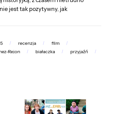
nie jest tak pozytywny, jak
15
recenzja
film
mez-Rejon
białaczka
przyjaźń