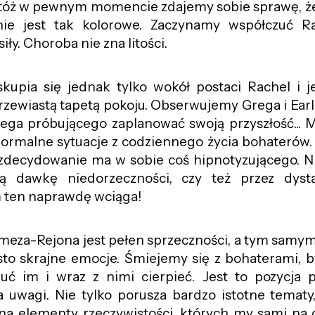
 Otóż w pewnym momencie zdajemy sobie sprawę, że
ie jest tak kolorowe. Zaczynamy współczuć Ra
siły. Choroba nie zna litości.
 skupia się jednak tylko wokół postaci Rachel i 
rzewiastą tapetą pokoju. Obserwujemy Grega i Ear
Grega próbującego zaplanować swoją przyszłość...
normalne sytuacje z codziennego życia bohaterów.
n zdecydowanie ma w sobie coś hipnotyzującego. 
ą dawkę niedorzeczności, czy też przez dyst
m ten naprawdę wciąga!
meza-Rejona jest pełen sprzeczności, a tym samy
ęsto skrajne emocje. Śmiejemy się z bohaterami, b
zuć im i wraz z nimi cierpieć. Jest to pozycja
uwagi. Nie tylko porusza bardzo istotne tematy,
a elementy rzeczywistości, których my sami na c