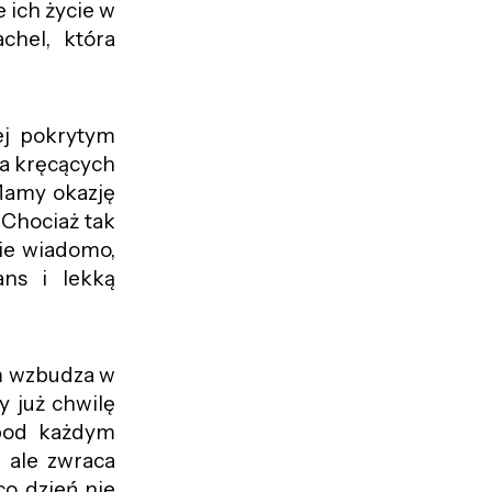
 ich życie w
chel, która
jej pokrytym
la kręcących
 Mamy okazję
 Chociaż tak
Nie wiadomo,
ans i lekką
m wzbudza w
y już chwilę
 pod każdym
 ale zwraca
o dzień nie