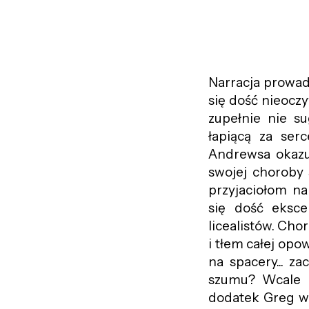
Narracja prowad
się dość nieoczy
zupełnie nie su
łapiącą za ser
Andrewsa okazuj
swojej choroby 
przyjaciołom n
się dość eksce
licealistów. Cho
i tłem całej opo
na spacery... z
szumu? Wcale n
dodatek Greg wc