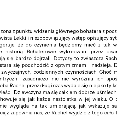
zona z punktu widzenia głównego bohatera z pocz
wista. Lekki i niezobowiązujący wstęp opisujący sy
geruje, że do czynienia będziemy mieć z tak wz
ce historią. Bohaterowie wykreowani przez pisa
ą się bardzo dojrzali. Dotyczy to zwłaszcza Rach
stara się podchodzić z optymizmem i nadzieją. D
a zwyczajnych, codziennych czynnościach. Choć 
ntryczni, zasadniczo nic nie wyróżnia ich spo
roba Rachel przez długi czas wydaje się niejako tyl
wieści. Dziewczyna ma się całkiem dobrze, uśmiecha
achowuje się jak każda nastolatka w jej wieku. O 
ie wygląda na tak umierającą, jak wskazuje sa
iąż zapewnia nas, że Rachel wyjdzie z tego cało. 