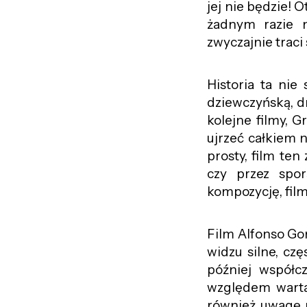
jej nie będzie!
żadnym razie n
zwyczajnie traci 
Historia ta nie
dziewczyńską, d
kolejne filmy, 
ujrzeć całkiem 
prosty, film te
czy przez spor
kompozycję, fil
Film Alfonso Go
widzu silne, cz
później współc
względem warta 
również uwagę n