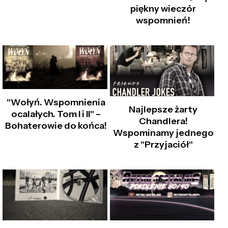
piękny wieczór
wspomnień!
"Wołyń. Wspomnienia
Najlepsze żarty
ocalałych. Tom I i II" –
Chandlera!
Bohaterowie do końca!
Wspominamy jednego
z "Przyjaciół"