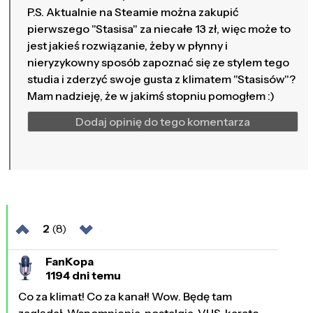
P.S. Aktualnie na Steamie można zakupić
pierwszego "Stasisa" za niecałe 13 zł, więc może to
jest jakieś rozwiązanie, żeby w płynny i
nieryzykowny sposób zapoznać się ze stylem tego
studia i zderzyć swoje gusta z klimatem "Stasisów"?
Mam nadzieję, że w jakimś stopniu pomogłem :)
Dodaj opinię do tego komentarza
2
(8)
FanKopa
1194 dni temu
Co za klimat! Co za kanał! Wow. Będę tam
zaglądał. Wspomnienia, nostalgia, VHS, karate...