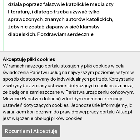
działa poprzez fałszywie katolickie media czy
literaturę, i dlatego trzeba używać tylko
sprawdzonych, znanych autorów katolickich,
żeby nie zostać złapany w sieć kłamstw
diabelskich. Pozdrawiam serdecznie
Akceptuję pliki cookies
W ramach naszego portalu stosujemy pliki cookies w celu
0
(8)
świadczenia Państwu usług na najwyższym poziomie, w tym w
sposób dostosowany do indywidualnych potrzeb. Korzystanie
z witryny bez zmiany ustawień dotyczących cookies oznacza,
Agnieszka
że będą one zamieszczane w Państwa urządzeniu końcowym.
3670 dni temu
Możecie Państwo dokonać w każdym momencie zmiany
Super to napisałeś ja w to wierzę zło istnieje i wiem
ustawień dotyczących cookies. Jednocześnie informujemy, iż
że ma siłę zabić człowieka ,Ale Bóg jest silniejszy od
warunkiem koniecznym do prawidłowej pracy portalu Altao.pl
sztana i demonów.
jest włączenie obsługi plików cookies.
Dodaj opinię do tego komentarza
Rozumiem I Akceptuję