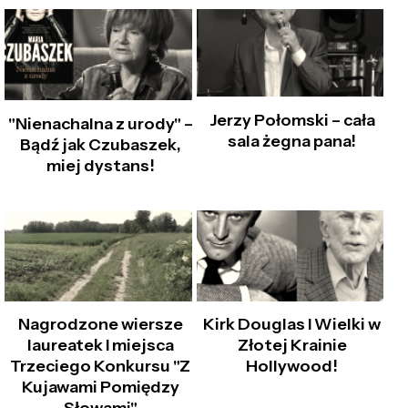
Jerzy Połomski – cała
"Nienachalna z urody" –
sala żegna pana!
Bądź jak Czubaszek,
miej dystans!
Nagrodzone wiersze
Kirk Douglas I Wielki w
laureatek I miejsca
Złotej Krainie
Trzeciego Konkursu "Z
Hollywood!
Kujawami Pomiędzy