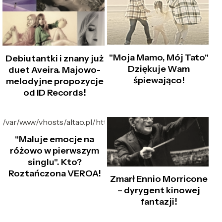
"Moja Mamo, Mój Tato"
Debiutantki i znany już
Dziękuje Wam
duet Aveira. Majowo-
śpiewająco!
melodyjne propozycje
od ID Records!
/var/www/vhosts/altao.pl/httpdocs/foto_hd/2505/D/
"Maluje emocje na
różowo w pierwszym
singlu". Kto?
Roztańczona VEROA!
Zmarł Ennio Morricone
– dyrygent kinowej
fantazji!