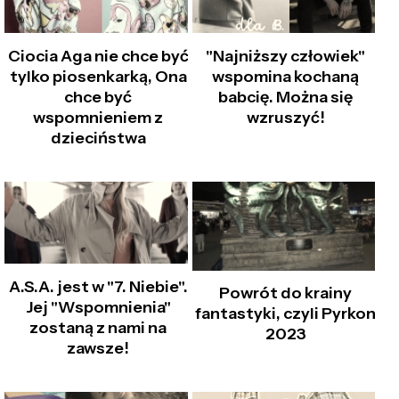
Ciocia Aga nie chce być
"Najniższy człowiek"
tylko piosenkarką, Ona
wspomina kochaną
chce być
babcię. Można się
wspomnieniem z
wzruszyć!
dzieciństwa
A.S.A. jest w "7. Niebie".
Powrót do krainy
Jej "Wspomnienia"
fantastyki, czyli Pyrkon
zostaną z nami na
2023
zawsze!