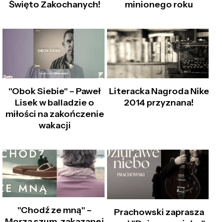
minionego roku
Święto Zakochanych!
"Obok Siebie" – Paweł
Literacka Nagroda Nike
Lisek w balladzie o
2014 przyznana!
miłości na zakończenie
wakacji
"Chodź ze mną" –
Prachowski zaprasza
Morza szum, zakazanej