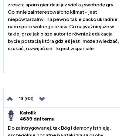
zresztą sporo gier daje już wielką swobodę gry.
Co mnie zainteresowało to klimat - jest
niepowtarzalny i na pewno takie cacko ukradnie
nam sporo wolnego czasu. Co najważniejsze w
takiej grze jak pisze autor to również edukacja,
bycie postacią która gdzieś jest i może zwiedzać,
szukać, rozwijać się. To jest wspaniałe...
13
(63)
Katolik
4639 dni temu
Do zaintrygowanej, tak Bóg i demony istnieją,
szczególnie podatne na ataki zła są osoby