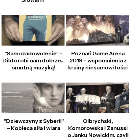
Słowami"
"Samozadowolenie" –
Poznań Game Arena
Dildo robi nam dobrze…
2019 – wspomnienia z
smutną muzyką!
krainy niesamowitości
"Dziewczyny z Syberii"
Olbrychski,
– Kobieca siła i wiara
Komorowska i Zanussi
o Janku Nowickim, czyli