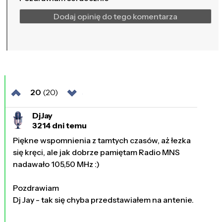
Dodaj opinię do tego komentarza
20
(20)
DjJay
3214 dni temu
Piękne wspomnienia z tamtych czasów, aż łezka
się kręci, ale jak dobrze pamiętam Radio MNS
nadawało 105,50 MHz :)
Pozdrawiam
Dj Jay - tak się chyba przedstawiałem na antenie.