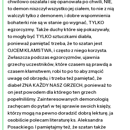
chwilowo oszalała i się opanowała po chwili, NIE,
to demon niszczył wszystko jej ciałem, to nie z nią
walczyli tylko z demonem, i dobre wspomnienia
bohaterki nie są w stanie go wygnać, TYLKO
egzorcyzmy. Także duchy które się pokazywały,
to mogły być TYLKO sztuczkami diabła,
ponieważ pamiętać trzeba, że to szatan jest
OJCEM KŁAMSTWA, i często z niego korzysta.
Zwłaszcza podczas egzorcyzmów, ujawnia
grzechy uczestników, które czasem są prawdą a
czasem kłamstwem, robi to po to aby zmącić
uwagę od obrzędu, i trzeba też pamiętać, że
diabeł ZNA KAŻDY NASZ GRZECH, ponieważ to
on jest powodem dla którego ten grzech
popełniliśmy. Zainteresowanych demonologią
zachęcam do pytań w tej sprawie swoich księży,
którzy mogą na pewno doradzić dobrą lekturę, ja
osobiście polecam literaturę ks. Aleksandra
Posackiego. I pamiętajmy też, że szatan także