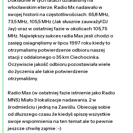
Dokładnie w tych latach działalismy na
włocławskim eterze. Radio Mx nadawało w
swojej historii na częstotliwościach: 65,8 MHz,
73,5 MHz, 105,5 MHz (Jak słusznie zauważył DJ
Jay) oraz w ostatniej fazie w okolicach 105,75
MHz. Największy sukces radia Max jesli chodzi o
zasięg osiagnęlismy w lipcu 1997 roku kiedy to
otrzymalismy potwierdzenie odbioru naszej
stacji z oddalonego o 35 km Ciechocinka.
Oczywiscie jakość odbioru pozostawiała wiele
do życzenia ale takie potwierdzenie
otrzymaliśmy.
Radio Max (w ostatniej fazie istnienie jako Radio
MNS) Miało 3 lokalizacje nadawania. 2 w
środmieściu i jedną na Zawiślu. Obiecuję sobie
od dłuzszego czasu że kiedyś spiszę wszystkie
swoje wspomnienia na ten temat ale to pewnie
jeszcze chwilę zajmie :-)