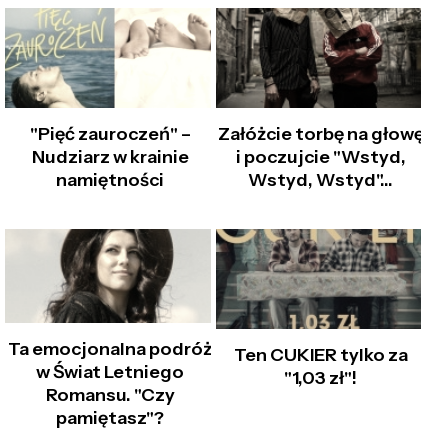
"Pięć zauroczeń" –
Załóżcie torbę na głowę
Nudziarz w krainie
i poczujcie "Wstyd,
namiętności
Wstyd, Wstyd"…
Ta emocjonalna podróż
Ten CUKIER tylko za
w Świat Letniego
"1,03 zł"!
Romansu. "Czy
pamiętasz"?