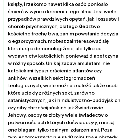
księży, i rzekomo nawet kilka osób poniosło
śmierć w wyniku kręcenia tego filmu. Jest wiele
przypadków prawdziwych opętań, jak i oszustw i
chorób psychicznych, dlatego śledztwo
kościelne trochę trwa, zanim powstanie decyzja
o egzorcyzmach. możesz zainteresować się
literaturą o demonologiźmie, ale tylko od
wydawnictw katolickich, ponieważ diabeł czyha
w różny sposób. Unikaj zabaw amuletami nie
katolickimi typu pierścienie atlantów czy
ankhów, wszelkich sekt i zgromadzeń
teologicznych, wiele można znaleźć także osób
które uciekły z różnych sekt, zarówno
satanistycznych, jak i hinduistyczno-buddyjskich
czy niby chrześcijańskich jak Świadkowie
Jehowy, osoby te złożyły wiele świadectw o
potwornościach których doświadczyły, i nie są
one blagami tylko realnymi zdarzeniami. Poza
tym, egzorcyzmy to nie są 10 minutowe obrzędy,