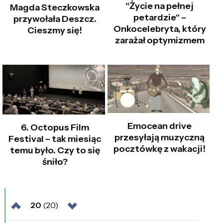
"Życie na pełnej
Magda Steczkowska
petardzie" –
przywołała Deszcz.
Onkocelebryta, który
Cieszmy się!
zarażał optymizmem
Emocean drive
6. Octopus Film
przesyłają muzyczną
Festival – tak miesiąc
pocztówkę z wakacji!
temu było. Czy to się
śniło?
20
(20)