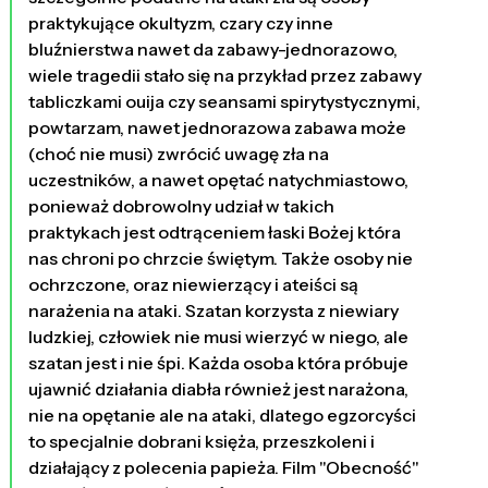
praktykujące okultyzm, czary czy inne
bluźnierstwa nawet da zabawy-jednorazowo,
wiele tragedii stało się na przykład przez zabawy
tabliczkami ouija czy seansami spirytystycznymi,
powtarzam, nawet jednorazowa zabawa może
(choć nie musi) zwrócić uwagę zła na
uczestników, a nawet opętać natychmiastowo,
ponieważ dobrowolny udział w takich
praktykach jest odtrąceniem łaski Bożej która
nas chroni po chrzcie świętym. Także osoby nie
ochrzczone, oraz niewierzący i ateiści są
narażenia na ataki. Szatan korzysta z niewiary
ludzkiej, człowiek nie musi wierzyć w niego, ale
szatan jest i nie śpi. Każda osoba która próbuje
ujawnić działania diabła również jest narażona,
nie na opętanie ale na ataki, dlatego egzorcyści
to specjalnie dobrani księża, przeszkoleni i
działający z polecenia papieża. Film "Obecność"