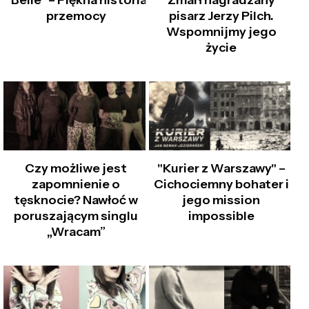
"Belle" – Piękna historia
Zmarł nagradzany
przemocy
pisarz Jerzy Pilch.
Wspomnijmy jego
życie
Czy możliwe jest
"Kurier z Warszawy" –
zapomnienie o
Cichociemny bohater i
tęsknocie? Nawłoć w
jego mission
poruszającym singlu
impossible
„Wracam”