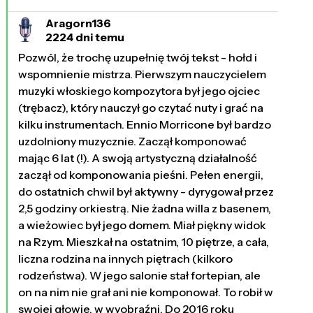
Aragorn136
2224 dni temu
Pozwól, że trochę uzupełnię twój tekst - hołd i
wspomnienie mistrza. Pierwszym nauczycielem
muzyki włoskiego kompozytora był jego ojciec
(trębacz), który nauczył go czytać nuty i grać na
kilku instrumentach. Ennio Morricone był bardzo
uzdolniony muzycznie. Zaczął komponować
mając 6 lat (!). A swoją artystyczną działalność
zaczął od komponowania pieśni. Pełen energii,
do ostatnich chwil był aktywny - dyrygował przez
2,5 godziny orkiestrą. Nie żadna willa z basenem,
a wieżowiec był jego domem. Miał piękny widok
na Rzym. Mieszkał na ostatnim, 10 piętrze, a cała,
liczna rodzina na innych piętrach (kilkoro
rodzeństwa). W jego salonie stał fortepian, ale
on na nim nie grał ani nie komponował. To robił w
swojej głowie, w wyobraźni. Do 2016 roku