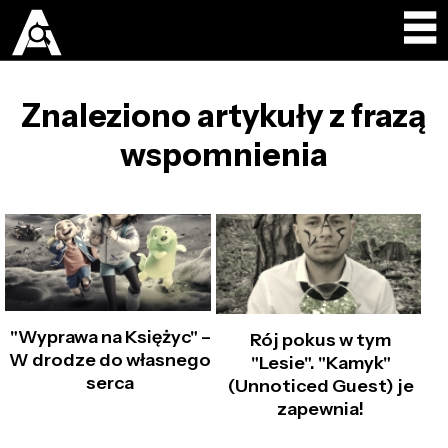
Znaleziono artykuły z frazą
wspomnienia
"Wyprawa na Księżyc" –
Rój pokus w tym
W drodze do własnego
"Lesie". "Kamyk"
serca
(Unnoticed Guest) je
zapewnia!