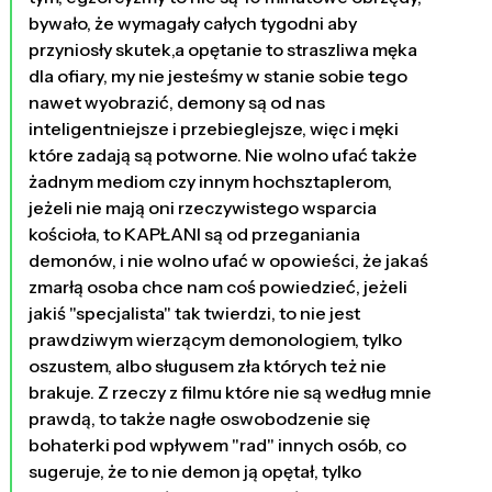
bywało, że wymagały całych tygodni aby
przyniosły skutek,a opętanie to straszliwa męka
dla ofiary, my nie jesteśmy w stanie sobie tego
nawet wyobrazić, demony są od nas
inteligentniejsze i przebieglejsze, więc i męki
które zadają są potworne. Nie wolno ufać także
żadnym mediom czy innym hochsztaplerom,
jeżeli nie mają oni rzeczywistego wsparcia
kościoła, to KAPŁANI są od przeganiania
demonów, i nie wolno ufać w opowieści, że jakaś
zmarłą osoba chce nam coś powiedzieć, jeżeli
jakiś "specjalista" tak twierdzi, to nie jest
prawdziwym wierzącym demonologiem, tylko
oszustem, albo sługusem zła których też nie
brakuje. Z rzeczy z filmu które nie są według mnie
prawdą, to także nagłe oswobodzenie się
bohaterki pod wpływem "rad" innych osób, co
sugeruje, że to nie demon ją opętał, tylko