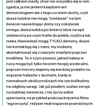
jest całkiem niezły, choć nie wszystko się w nim
zgadza, ja nie jestem księdzem ani
demonologiem ale z tego co wiem duchy, czyli
dusze ludzkie nie mogą "zostawać" na tym
świecie nawiedzając domy czy cokolwiek
innego, dusza ludzka po śmierci idzie na sąd
ostateczny po czym trafia do piekła, czyśćca lub
nieba. Nawiedzać mogą TYLKO demony, dusze
nie kontaktują się z nami, my możemy
skontaktować się z naszymi zmarłymi poprzez
modlitwę. To o czym piszesz, jakieś hałasy w
nocy mogą być tylko tworem twojej wyobraźni,
poprzez horrory stajemy się bardziej podatni na
wiązanie hałasów z duchami, kiedy w
normalnych okolicznościach nie zwrócilibyśmy
na odgłosy uwagi. Jak już pisałem, szatan żeruje
na ludzkiej niewierze, i nie życzy sobie
ujawniania, na przykład podczas kręcenia filmu
"egzorcysta", reżyser miał wsparcie prawdziwych