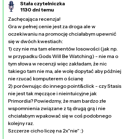
Stała czytelniczka
1130 dni temu
Zachęcająca recenzja!
Gra w pełnej cenie jest za droga ale w
oczekiwaniu na promocję chciałabym upewnić
się w dwóch kwestiach:
1) czy nie ma tam elementów losowości (jak np.
w przypadku Gods Will Be Watching) - nie ma o
tym słowa w recenzji więc zakładam, że nic
takiego tam nie ma, ale wolę dopytać aby później
nie rzucać komputerem o ścianę
2) porównując do innego point&click - czy Stasis
nie jest tak męczące i nieintuicyjne jak
Primordia? Powiedzmy, że mam bardzo złe
wspomnienia związane z tą drugą grą i nie
chciałabym wpakować się w coś podobnego
kolejny raz.
Szczerze cicho liczę na 2x"nie" :)