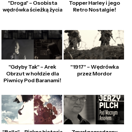
"Droga" – Osobista
Topper Harley i jego
wędrówka ścieżką życia
Retro Nostalgie!
"Gdyby Tak" – Arek
"1917" – Wędrówka
Obrzut w hołdzie dla
przez Mordor
Piwnicy Pod Baranami!