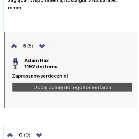
mmm
5
(5)
Adam Hax
1192 dni temu
Zapraszamyserdecznie!
Dodaj opinię do tego komentarza
0
(0)