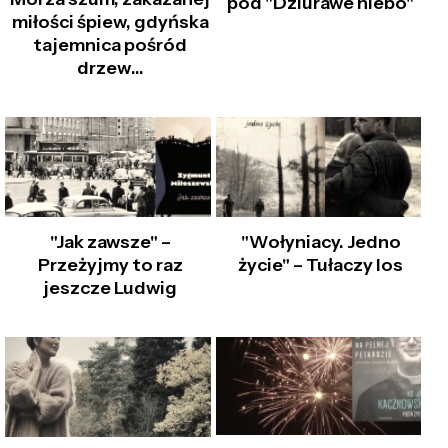
pod "Dziurawe niebo"
miłości śpiew, gdyńska
tajemnica pośród
drzew…
"Jak zawsze" –
"Wołyniacy. Jedno
Przeżyjmy to raz
życie" – Tułaczy los
jeszcze Ludwig