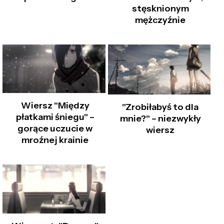
stęsknionym
mężczyźnie
Wiersz "Między
"Zrobiłabyś to dla
płatkami śniegu" –
mnie?" – niezwykły
gorące uczucie w
wiersz
mroźnej krainie