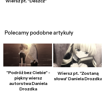
Wiersz pt. "Deszcz"
Polecamy podobne artykuły
"Podróż bez Ciebie" -
W
Wiersz pt. "Zostaną
piękny wiersz
słowa" Daniela Drozdka
autorstwa Daniela
Drozdka