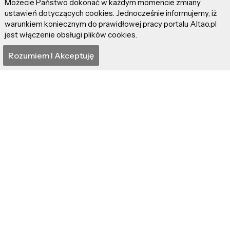
Możecie Państwo dokonać w każdym momencie zmiany
ustawień dotyczących cookies. Jednocześnie informujemy, iż
Wywiad: Tomasz
Wywiad z Jakubem
warunkiem koniecznym do prawidłowej pracy portalu Altao.pl
Strejza – "Mój osobisty
Młynarczykiem,
jest włączenie obsługi plików cookies.
Coming Out"
autorem "Rodu Aury".
Rozumiem I Akceptuję
Debiutującym
pisarzem szukającym
prawdy w emocjach!
"Pojedynek" –
"O świecie, czyli o
opowiadanie z gatunku
Tobie" - wiersz
western fantasy od
autorstwa Daniela
Radosława Gryczki
Drozdka