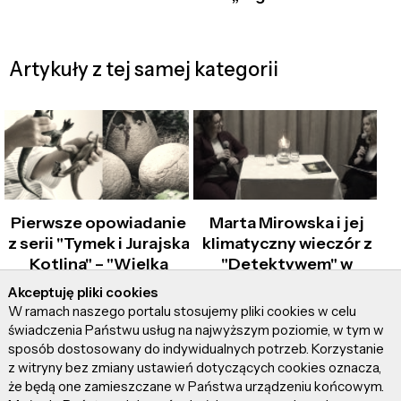
Artykuły z tej samej kategorii
Pierwsze opowiadanie
Marta Mirowska i jej
z serii "Tymek i Jurajska
klimatyczny wieczór z
Kotlina" – "Wielka
"Detektywem" w
tajemnica taty"
ładnym mieście…
Akceptuję pliki cookies
W ramach naszego portalu stosujemy pliki cookies w celu
świadczenia Państwu usług na najwyższym poziomie, w tym w
sposób dostosowany do indywidualnych potrzeb. Korzystanie
z witryny bez zmiany ustawień dotyczących cookies oznacza,
że będą one zamieszczane w Państwa urządzeniu końcowym.