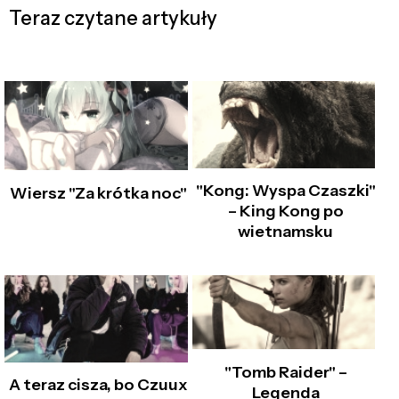
Teraz czytane artykuły
"Kong: Wyspa Czaszki"
Wiersz "Za krótka noc"
– King Kong po
wietnamsku
"Tomb Raider" –
A teraz cisza, bo Czuux
Legenda