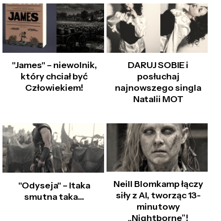
"James" – niewolnik,
DARUJ SOBIE i
który chciał być
posłuchaj
Człowiekiem!
najnowszego singla
Natalii MOT
Neill Blomkamp łączy
"Odyseja" – Itaka
siły z AI, tworząc 13-
smutna taka…
minutowy
„Nightborne”!