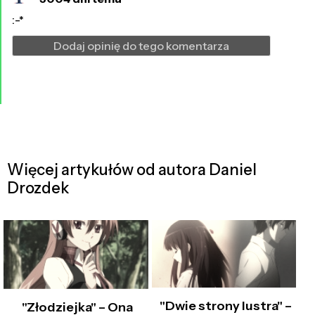
:-*
Dodaj opinię do tego komentarza
Więcej artykułów od autora Daniel
Drozdek
"Dwie strony lustra" –
"Złodziejka" – Ona