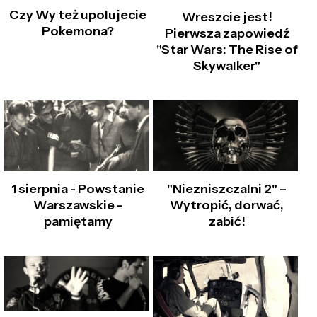
Czy Wy też upolujecie
Wreszcie jest!
Pokemona?
Pierwsza zapowiedź
"Star Wars: The Rise of
Skywalker"
1 sierpnia - Powstanie
"Niezniszczalni 2" –
Warszawskie -
Wytropić, dorwać,
pamiętamy
zabić!