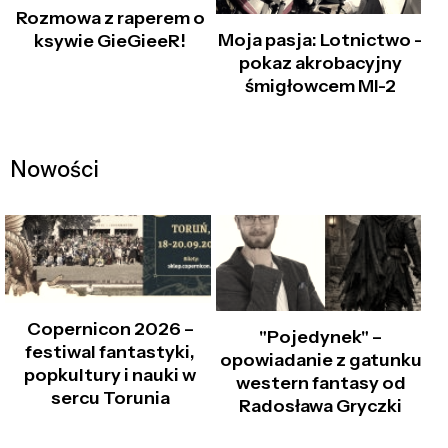
Rozmowa z raperem o
Moja pasja: Lotnictwo –
ksywie GieGieeR!
pokaz akrobacyjny
śmigłowcem MI-2
Nowości
Copernicon 2026 –
"Pojedynek" –
festiwal fantastyki,
opowiadanie z gatunku
popkultury i nauki w
western fantasy od
sercu Torunia
Radosława Gryczki