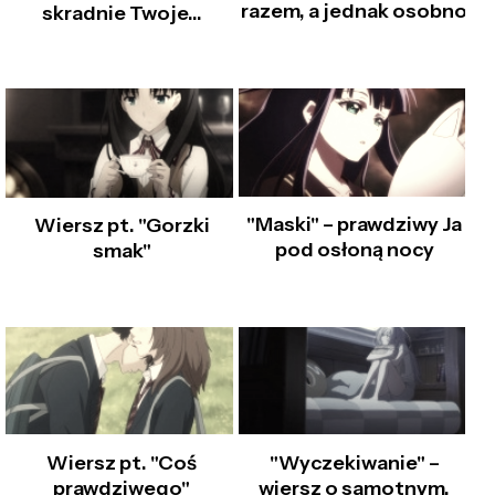
razem, a jednak osobno
skradnie Twoje...
"Maski" – prawdziwy Ja
Wiersz pt. "Gorzki
pod osłoną nocy
smak"
Wiersz pt. "Coś
"Wyczekiwanie" –
prawdziwego"
wiersz o samotnym,