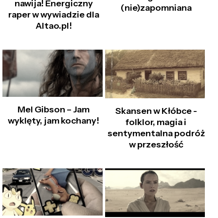
nawija! Energiczny
(nie)zapomniana
raper w wywiadzie dla
Altao.pl!
Mel Gibson – Jam
Skansen w Kłóbce -
wyklęty, jam kochany!
folklor, magia i
sentymentalna podróż
w przeszłość