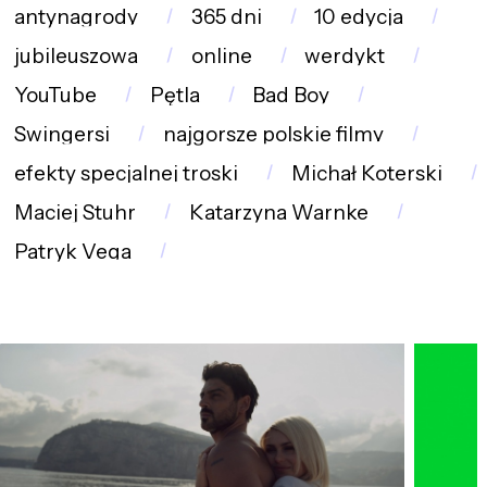
antynagrody
365 dni
10 edycja
jubileuszowa
online
werdykt
YouTube
Pętla
Bad Boy
Swingersi
najgorsze polskie filmy
efekty specjalnej troski
Michał Koterski
Maciej Stuhr
Katarzyna Warnke
Patryk Vega