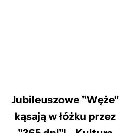
Jubileuszowe "Węże"
kąsają w łóżku przez
"365 dni"! - Kultura