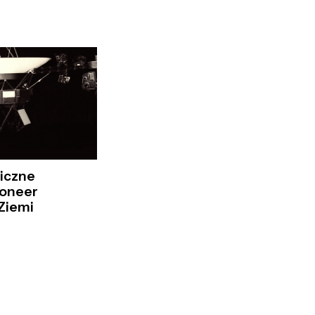
iczne
ioneer
 Ziemi