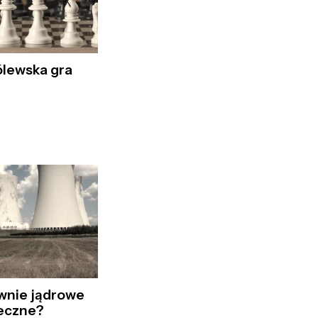
ólewska gra
wnie jądrowe
ieczne?