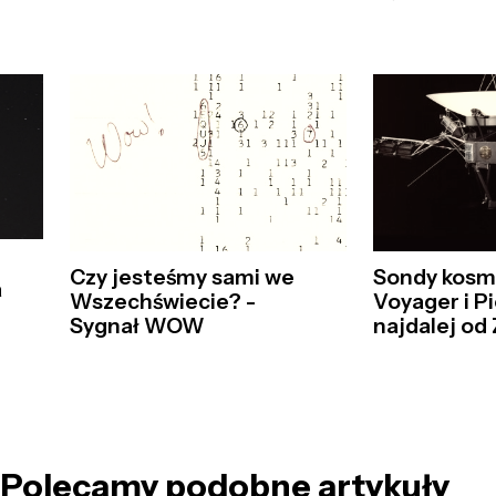
Czy jesteśmy sami we
Sondy kosm
a
Wszechświecie? -
Voyager i P
Sygnał WOW
najdalej od
Polecamy podobne artykuły