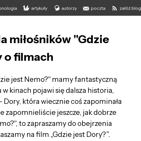
onologia
artykuły
autorzy
poczta
załóż blo
dla miłośników "Gdzie
 o filmach
dzie jest Nemo?" mamy fantastyczną
 kinach pojawi się dalsza historia,
 – Dory, która wiecznie coś zapominała
ie zapomnieliście jeszcze, jak dobrze
Nemo?", to zapraszamy do obejrzenia
aszamy na film „Gdzie jest Dory?”.